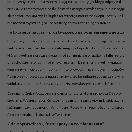
intensywny błękit nieba wprowadzają nas w stan głębokiego odprężenia i
relaksu. A teraz wyobraź sobie, że możesz tego doświadczyć, nie ruszając
się z domu. Wystarczy, że kupisz fototapetę z naturą ze sklepu Fotosik. Jeśli
nie możesz wyrwać się na łono natury, sprowadź naturę do siebie!
Fototapeta natura – prosty sposób na odmienienie wnętrza
Fototapety na ścianę natura to doskonała metoda na wprowadzenie
ciekawych zmian w designie wybranego pokoju. Nudna, nijaka ściana, na
którą nawet nie zwracasz uwagi, może zmienić się w spokojną taflę jeziora
o zachodzie słońca; może być gęstym lasem, a nawet kwitnącym
wiosennym ogrodem pełnym kolorowych, pachnących kwiatów.
Realistyczne fototapety z naturą sprawią, że kompletnie zatracisz się w jej
widoku i zapomnisz, że cały czas siedzisz we własnych czterech ścianach!
Czekają na Ciebie fototapety na wymiar z naturą, które zachwycą Cię swoim
pięknem. Wybieraj spośród tapet z lasami, niesamowitymi krajobrazami,
roślinami czy oceanem. W sklepie Fotosik z pewnością znajdziesz
fototapetę natura, która trafi w Twoje gusta.
Gdzie sprawdzą się fototapety na wymiar natura?