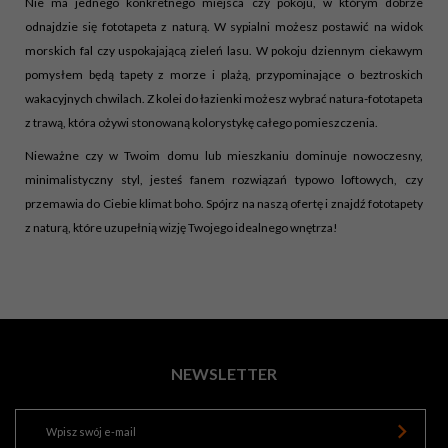
Nie ma jednego konkretnego miejsca czy pokoju, w którym dobrze
odnajdzie się fototapeta z naturą. W sypialni możesz postawić na widok
morskich fal czy uspokajającą zieleń lasu. W pokoju dziennym ciekawym
pomysłem będą tapety z morze i plażą, przypominające o beztroskich
wakacyjnych chwilach. Z kolei do łazienki możesz wybrać natura-fototapeta
z trawą, która ożywi stonowaną kolorystykę całego pomieszczenia.
Nieważne czy w Twoim domu lub mieszkaniu dominuje nowoczesny,
minimalistyczny styl, jesteś fanem rozwiązań typowo loftowych, czy
przemawia do Ciebie klimat boho. Spójrz na naszą ofertę i znajdź fototapety
z naturą, które uzupełnią wizję Twojego idealnego wnętrza!
NEWSLETTER