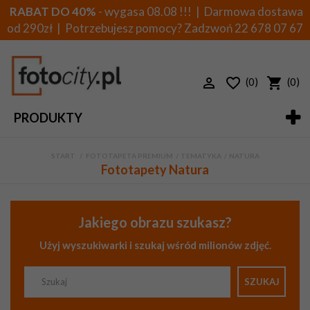
RABAT DO 40%
- wygasa 08.08 !!! | Darmowa dostawa
od 290zł | Potrzebujesz pomocy? Zadzwoń
22 678 07 67
(0)
(0)
PRODUKTY
START
>
FOTOTAPETA PREMIUM
>
TEMATYKA
>
NATURA
Fototapety Natura
Jakiego obrazu szukasz?
Użyj wyszukiwarki i szukaj wśród milionów zdjęć.
SZUKAJ