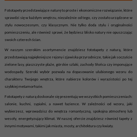
Fototapety przedstawiające naturę to proste i ekonomiczne rozwiązanie, które
sprawdzi się w każdym wnętrzu, niezależnie od tego, czy zostało urządzone w
stylu nowoczesnym, czy klasycznym. Nie tylko doda stylu i oryginalności
pomieszczeniu, ale również sprawi, że będziesz blisko natury nie opuszczając
swoich czterech ścian.
W naszym szerokim asortymencie znajdziesz fototapety z naturą, które
przedstawiają najpiękniejsze rejony i zjawiska przyrodnicze, takie jak soczyście
zielone lasy, piaszczyste plaże, górskie szlaki, zachody Słońca czy imponujące
wodospady. Szeroki wybór pozwala na dopasowanie ulubionego wzoru do
charakteru Twojego wnętrza, które nabierze kolorów i wyrazistości po tej
szybkiej metamorfozie.
Fototapety z naturą doskonale się prezentują we wszystkich pomieszczeniach:
salonie, kuchni, sypialni, a nawet łazience. W zależności od wzoru, jaki
wybierzesz, wprowadzisz do wnętrza romantyczną, spokojna atmosferę lub
wesoły, energetyzujący klimat. W naszej ofercie znajdziesz również tapety z
innymi motywami, takimi jak miasta, mosty, architektura czy kwiaty.