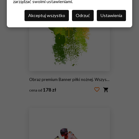
zarządzać swoimi ustawieniami.
Akceptuj wszystko
Odrzuć
Ustawienia
Obraz premium Banner piłki nożnej. Wszystkie elementy są w osobnych warstwach i pogrupowane.
178 zł
cena od
#85628700