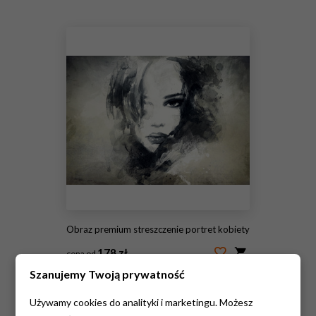
#112187642
Obraz premium streszczenie portret kobiety
178 zł
cena od
Szanujemy Twoją prywatność
#61980235
Używamy cookies do analityki i marketingu. Możesz