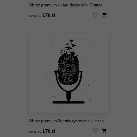
Obraz premium Układ deskorolki Grunge
178 zł
cena od
#25511301
Obraz premium Ręcznie rysowane ilustracja muzyczna z sylwetka mikrofonu.
178 zł
cena od