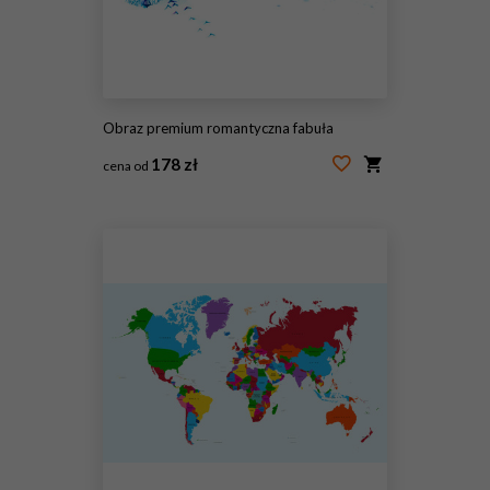
Obraz premium romantyczna fabuła
178 zł
cena od
#87232452