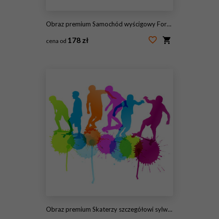
Obraz premium Samochód wyścigowy Formuły. Czerwona abstrakcjonistyczna geometryczna wektorowa ilustracja.
178 zł
cena od
#121099299
Obraz premium Skaterzy szczegółowi sylwetki wektoru tła pojęcia dowcip