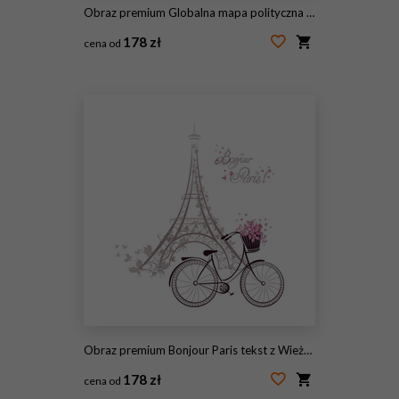
Obraz premium Globalna mapa polityczna świata, wektor
178 zł
cena od
#29924341
Obraz premium Bonjour Paris tekst z Wieżą Eiffla i rowerem
178 zł
cena od