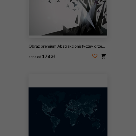
Obraz premium Abstrakcjonistyczny drzewo z origami ptakami.
178 zł
cena od
#31620433