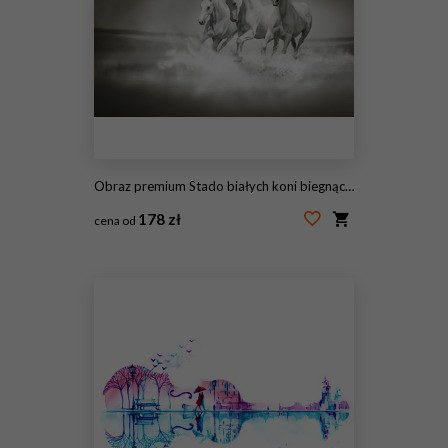
Obraz premium Stado białych koni biegnących przez wodę
178 zł
cena od
#44040199