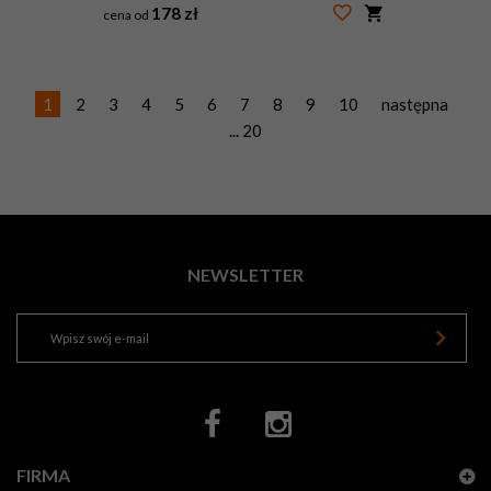
178 zł
cena od
#53153351
1
2
3
4
5
6
7
8
9
10
następna
... 20
NEWSLETTER
FIRMA