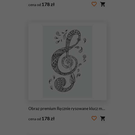
178 zł
cena od
#83020074
Obraz premium Ręcznie rysowane klucz muzyczny z etniczne ozdoby doodle wzór. Ilustracja wektorowa Henna Mandala Zentangle stylizowana na okładkę lub kartę, tatuaż więcej. Projekt dla duchowego relaksu dla dorosłych.
178 zł
cena od
#122120719