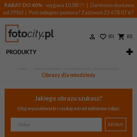
RABAT DO 40%
- wygasa 10.08 !!! | Darmowa dostawa
od 290zł | Potrzebujesz pomocy? Zadzwoń
22 678 07 67
(0)
(0)
PRODUKTY
START
>
OBRAZ PREMIUM
>
PRZEZNACZENIE
>
DLA MŁODZIEŻY
Obrazy dla młodzieży
Jakiego obrazu szukasz?
Użyj wyszukiwarki i szukaj wśród milionów zdjęć.
SZUKAJ