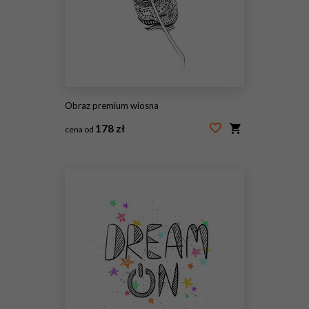
Obraz premium wiosna
178 zł
cena od
#80196798