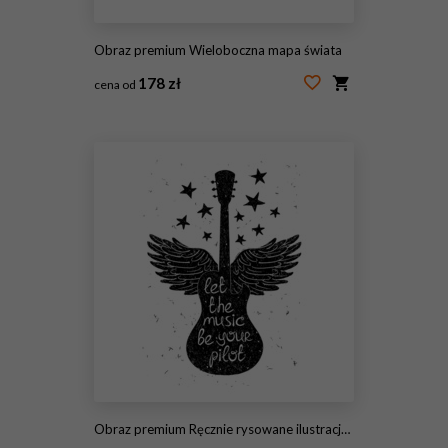
Obraz premium Wieloboczna mapa świata
178 zł
cena od
#125489382
Obraz premium Ręcznie rysowane ilustracja muzyczna z sylwetkami gitary.