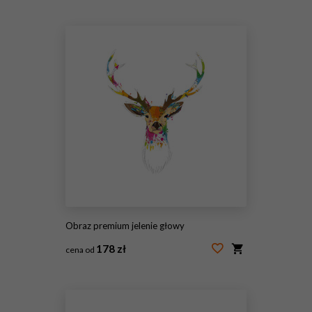
#57257210
Obraz premium jelenie głowy
178 zł
cena od
#82418447