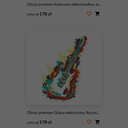
Obraz premium Kolorowy efekt komiksu stylu wybuch wektor
178 zł
cena od
#120103674
Obraz premium Gitara elektryczna. Ręcznie rysowane sztuki w stylu grunge. Retro transparent, karta, koszulka, torba, druk, poster.Vintage kolorowe ręcznie rysowane ilustracji wektorowych
178 zł
cena od