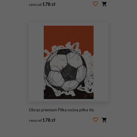
178 zł
cena od
#55187211
Obraz premium Piłka nożna piłka tło
178 zł
cena od
#77976198