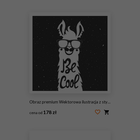
#83020079
Obraz premium Wektorowa ilustracja z stylowym lamy zwierzęciem w okularach przeciwsłonecznych. Bądź fajny - cytat z napisami.
178 zł
cena od
#113039794