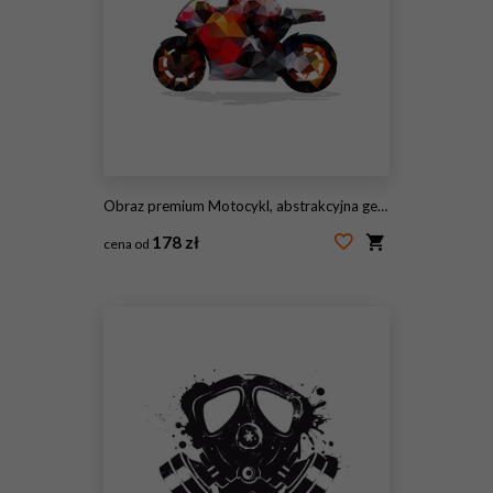
Obraz premium Motocykl, abstrakcyjna geometryczna sylwetka wektor. Jazda motocyklem
178 zł
cena od
#121201737