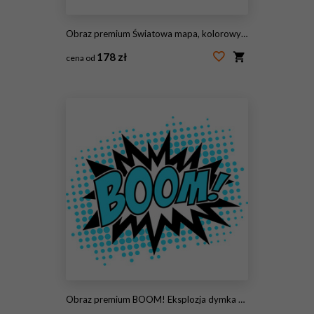
Obraz premium Światowa mapa, kolorowy kraju atlanta EPS10 wektorowa kartoteka.
178 zł
cena od
#57037607
Obraz premium BOOM! Eksplozja dymka komicznego