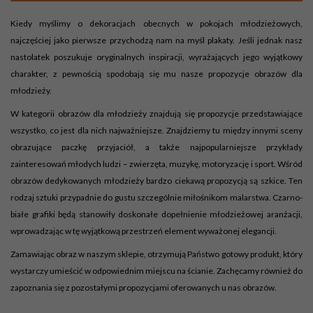
Kiedy myślimy o dekoracjach obecnych w pokojach młodzieżowych,
najczęściej jako pierwsze przychodzą nam na myśl plakaty. Jeśli jednak nasz
nastolatek poszukuje oryginalnych inspiracji, wyrażających jego wyjątkowy
charakter, z pewnością spodobają się mu nasze propozycje obrazów dla
młodzieży.
W kategorii obrazów dla młodzieży znajdują się propozycje przedstawiające
wszystko, co jest dla nich najważniejsze. Znajdziemy tu między innymi sceny
obrazujące paczkę przyjaciół, a także najpopularniejsze przykłady
zainteresowań młodych ludzi – zwierzęta, muzykę, motoryzację i sport. Wśród
obrazów dedykowanych młodzieży bardzo ciekawą propozycją są szkice. Ten
rodzaj sztuki przypadnie do gustu szczególnie miłośnikom malarstwa. Czarno-
białe grafiki będą stanowiły doskonałe dopełnienie młodzieżowej aranżacji,
wprowadzając w tę wyjątkową przestrzeń element wyważonej elegancji.
Zamawiając obraz w naszym sklepie, otrzymują Państwo gotowy produkt, który
wystarczy umieścić w odpowiednim miejscu na ścianie. Zachęcamy również do
zapoznania się z pozostałymi propozycjami oferowanych u nas obrazów.