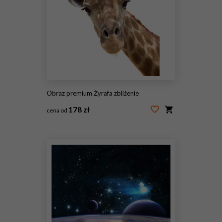
Obraz premium Żyrafa zbliżenie
178 zł
cena od
#33846052