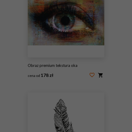
Obraz premium tekstura oka
178 zł
cena od
#11291050