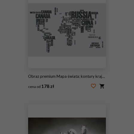
Obraz premium Mapa świata: kontury kraju składają się ze słów
178 zł
cena od
#32550536