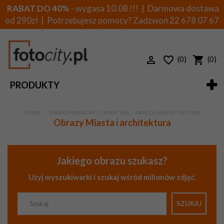
RABAT DO 40%
- wygasa 10.08 !!! | Darmowa dostawa
od 290zł | Potrzebujesz pomocy? Zadzwoń
22 678 07 67
(0)
(0)
PRODUKTY
START
>
OBRAZ PREMIUM
>
TEMATYKA
>
MIASTA I ARCHITEKTURA
Obrazy Miasta i architektura
Jakiego obrazu szukasz?
Użyj wyszukiwarki i szukaj wśród milionów zdjęć.
SZUKAJ