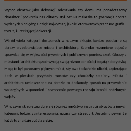
Wybór obrazów jako dekoracji mieszkania czy domu ma ponadczasowy
charakter i podkreśla nas elitarny styl. Sztuka malarska to gwarancja dobrze
wydanych pieniędzy, a dzięki najwyższej jakości oferowanych przez nas grafik –
trwałej i urzekającej dekoracji.
Wśród wielu kategorii dostępnych w naszym sklepie, bardzo popularne są
obrazy przedstawiające miasta i architekturę. Szeroko rozumiane pejzaże
sprawdzą się w większości prywatnych i publicznych pomieszczeń. Obrazy z
miastami i architekturą zachwycają swoją różnorodnością i bogatą kolorystyką.
Mogą to być panoramy pięknych miast, stylowe toskańskie uliczki, zapierające
dech w piersiach przykłady mostów czy chociażby stadiony. Miasta i
architektura umieszczone na obrazie to doskonały sposób na przywołanie
wakacyjnych wspomnień i stworzenie pewnego rodzaju kroniki rodzinnych
wojaży.
W naszym sklepie znajduje się również mnóstwo inspiracji obrazów z innych
kategorii: ludzie, zainteresowania, natura czy street art. Jesteśmy pewni, że
każdy tu znajdzie coś dla siebie.