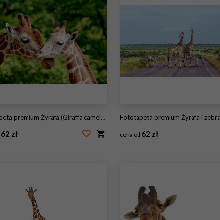
 (Giraffa camelopardalis) to afrykański ssak parzystokopytny, najwyższy ze wszystkich istniejących gatunków zwierząt lądowych i największy przeżuwacz.
Fototapeta premium Żyrafa i zebra stepowa w Parku Narodowym 
62 zł
62 zł
d
cena od
08503160
#186875337