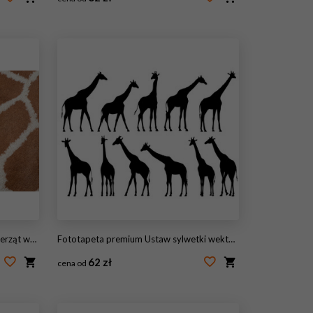
#76083918
ańskiej żyrafy
Fototapeta premium Ustaw sylwetki wektorowe żyraf.
62 zł
cena od
#86660802