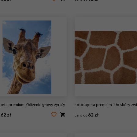
49361596
#122917842
apeta premium Zbliżenie głowy żyrafy
Fototapeta premium Tło skóry zwierząt wzorzyste futro na afryk
62 zł
62 zł
d
cena od
68361852
#105233427