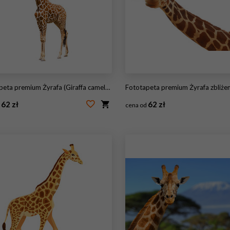
eta premium Żyrafa (Giraffa camelopardalis)
Fototapeta premium Żyrafa zbliżenie portret na
62 zł
62 zł
d
cena od
62102906
#71213126