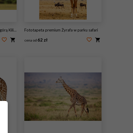
limandżaro
Fototapeta premium Żyrafa w parku safari
62 zł
cena od
#169348237