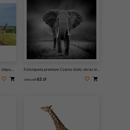
Krugera, RPA
Fototapeta premium Czarno-biały obraz słonia
62 zł
cena od
#145500629