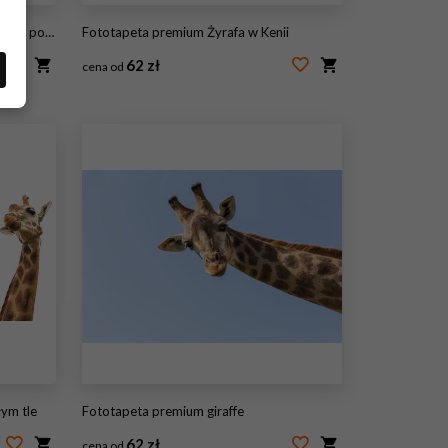
żyrafa siatkowa
Fototapeta premium Żyrafa w Kenii
62 zł
cena od
#87738117
łym tle
Fototapeta premium giraffe
62 zł
cena od