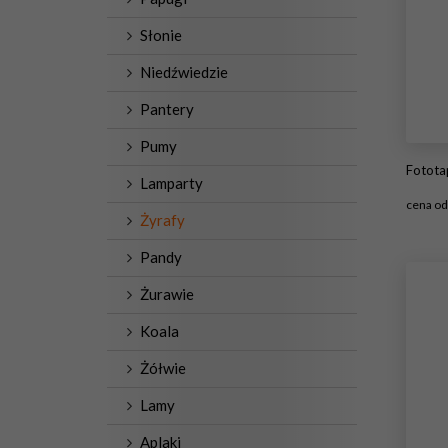
Słonie
Niedźwiedzie
Pantery
Pumy
Fototap
Lamparty
cena o
Żyrafy
#
Pandy
Żurawie
Koala
Żółwie
Lamy
Aplaki