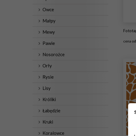
Owce
Małpy
Fototap
Mewy
cena o
Pawie
#1
Nosorożce
Orły
Rysie
Lisy
Króliki
Łabędzie
Kruki
Koralowce