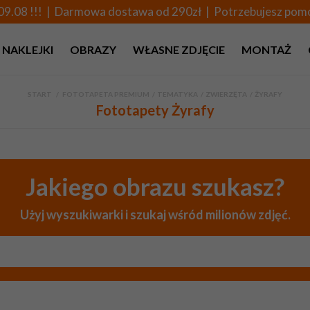
09.08 !!! | Darmowa dostawa od 290zł | Potrzebujesz po
NAKLEJKI
OBRAZY
WŁASNE ZDJĘCIE
MONTAŻ
START
>
FOTOTAPETA PREMIUM
>
TEMATYKA
>
ZWIERZĘTA
>
ŻYRAFY
Fototapety Żyrafy
Jakiego obrazu szukasz?
Użyj wyszukiwarki i szukaj wśród milionów zdjęć.