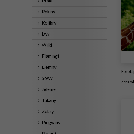
Ptaki
Rekiny
Kolibry
Lwy
Wilki
Flamingi
Delfiny
Fototapeta premium Żyrafa
Sowy
cena o
Jelenie
#1
Tukany
Zebry
Pingwiny
Papugi