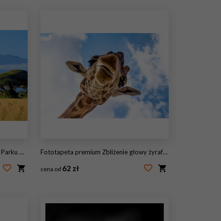
wym Kenii
Fototapeta premium Zbliżenie głowy żyrafy podczas safari w RPA
62 zł
cena od
#168361845