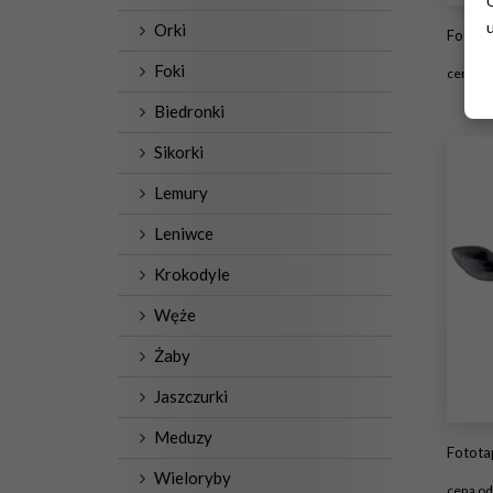
Orki
Fototapeta premium Wektor
Foki
cena o
Biedronki
#1
Sikorki
Lemury
Leniwce
Krokodyle
Węże
Żaby
Jaszczurki
Meduzy
Fotot
Wieloryby
cena o