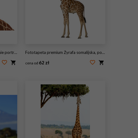
 białym tle
Fototapeta premium Żyrafa somalijska, powszechnie znana jako żyrafa siatkowa
62 zł
cena od
#44961526