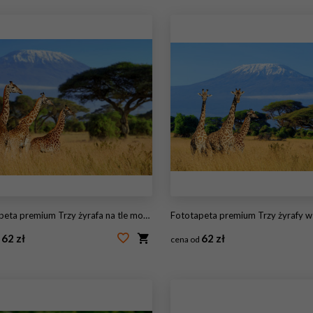
ta premium Trzy żyrafa na tle montażu Kilimandżaro
Fototapeta premium Trzy żyrafy w Parku Narodo
62 zł
62 zł
d
cena od
36765507
#160605126