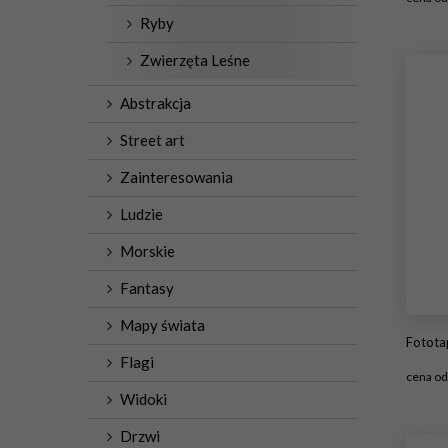
Ryby
#1
Zwierzęta Leśne
Abstrakcja
Street art
Zainteresowania
Ludzie
Morskie
Fantasy
Mapy świata
Fotot
Flagi
cena o
Widoki
#1
Drzwi