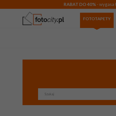
RABAT DO 40%
- wygasa 
FOTOTAPETY