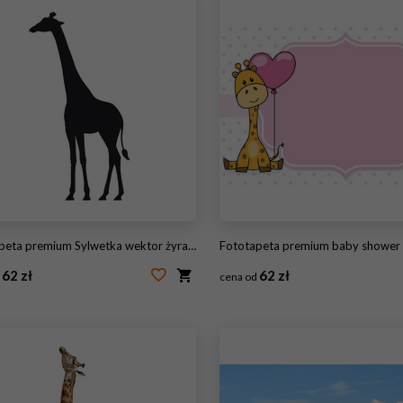
eta premium Sylwetka wektor żyrafa na białym tle
Fototapeta premium baby shower card. żyrafa z szlafmycą. Mi
62 zł
62 zł
d
cena od
65789611
#236107405