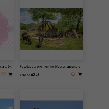
ejsce na tekst
Fototapeta premium herbivores ensemble
62 zł
cena od
#83552403