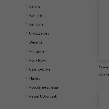
Balony
Kominek
Religijne
Uroczystości
Desenie
Militarne
Pory Roku
Fototap
Czarno-białe
cena o
Napisy
#1
Popularne zdjęcia
Paweł Uchorczak