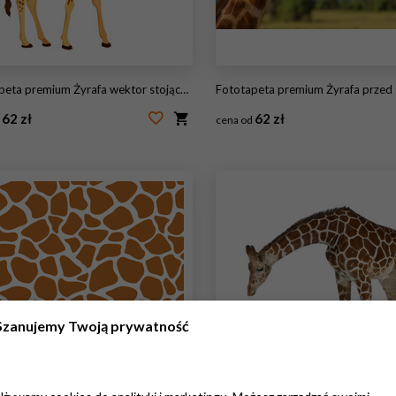
eta premium Żyrafa wektor stojący na białym tle
Fototapeta premium Żyrafa przed górą Ki
62 zł
62 zł
d
cena od
59510462
#64545762
Szanujemy Twoją prywatność