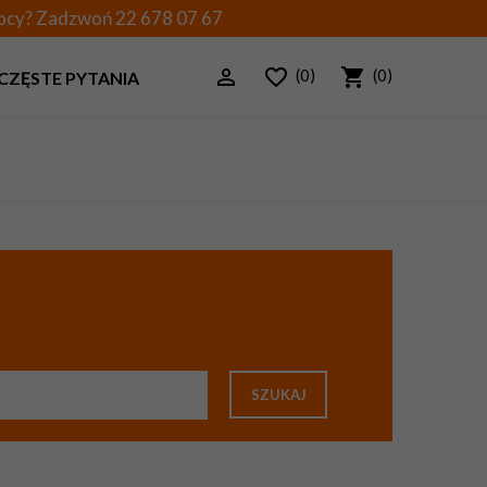
mocy? Zadzwoń
22 678 07 67
(0)
(0)
CZĘSTE PYTANIA
SZUKAJ