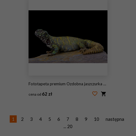
Fototapeta premium Ozdobna jaszczurka kolczasta (Uromastyx ornata ornata), Egipt
62 zł
cena od
#117385189
1
2
3
4
5
6
7
8
9
10
następna
... 20