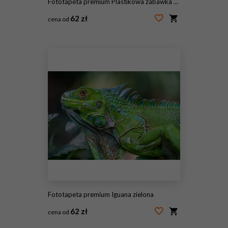
Fototapeta premium Plastikowa zabawka tyranozaura na białym tle
62 zł
cena od
#221643870
Fototapeta premium Iguana zielona
62 zł
cena od