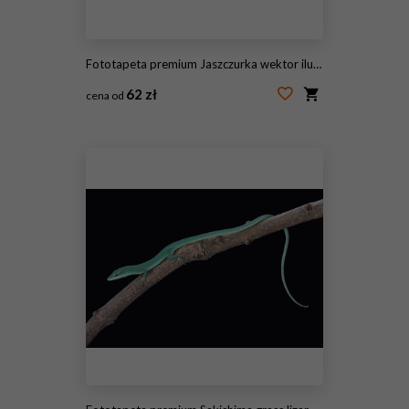
Fototapeta premium Jaszczurka wektor ilustracja logo szablon ikona designu, kreatywny wektor logo gekona
62 zł
cena od
#226814796