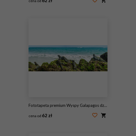
62 zł
cena od
#185409250
Fototapeta premium Wyspy Galapagos dzikość legwanów morskich relaks na plaży transparent panorama tła oceanu w Isabela Island, Islas Galapagos. Styl życia w podróży.
62 zł
cena od
#221647366