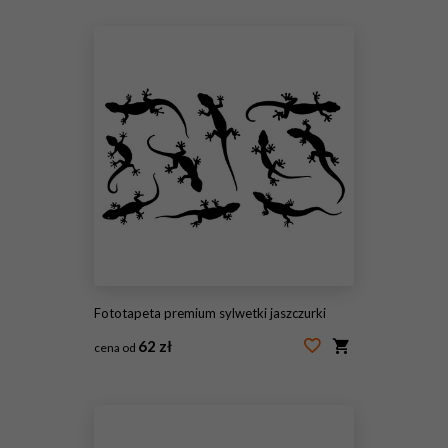
#135642267
Fototapeta premium sylwetki jaszczurki
62 zł
cena od
#105915829