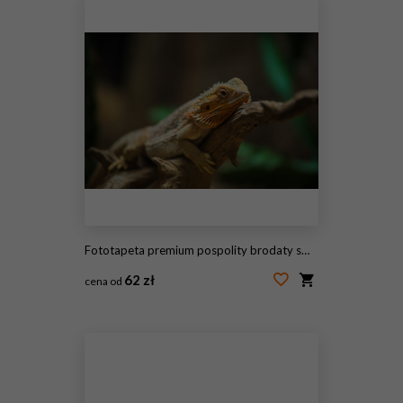
Fototapeta premium pospolity brodaty smok (Pogona barbata) na drewnie
62 zł
cena od
#218018612