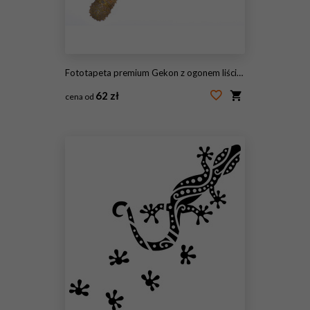
Fototapeta premium Gekon z ogonem liściastym, Uroplatus henkeli
62 zł
cena od
#144947515