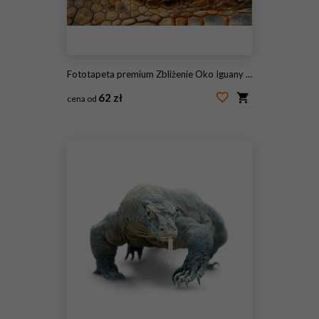
Fototapeta premium Zbliżenie Oko Iguany zielonej, wygląda jak smok na białym tle na czarnym tle
62 zł
cena od
#122453896