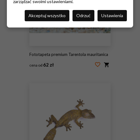
zarządzać swoimi ustawieniami.
Akceptuj wszystko
Odrzuć
Ustawienia
Fototapeta premium Tarentola mauritanica
62 zł
cena od
#88498013