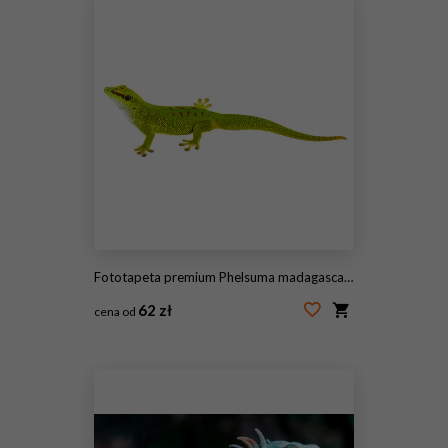
Fototapeta premium Phelsuma madagascariensis - gekon na białym tle
62 zł
cena od
#85048316