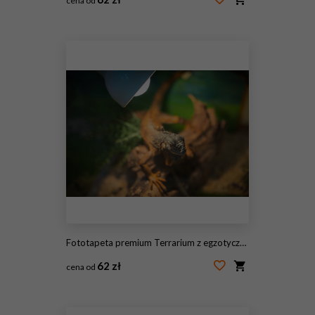
cena od
#223965796
Fototapeta premium Terrarium z egzotyczną jaszczurką. Wybrana ostrość z głębią ostrości.
62 zł
cena od
#170240411