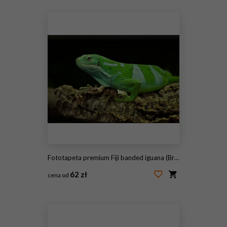
#171791272
Fototapeta premium Fiji banded iguana (Brachylophus fasciatus).
62 zł
cena od
#121508742