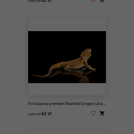
cena od
#96641663
Fototapeta premium Bearded Dragon Llizard Lying on Mirror Isolated on Black Background
62 zł
cena od
#139429865