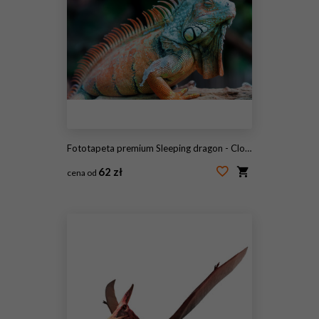
Fototapeta premium Sleeping dragon - Close-up portrait of a resting orange colored male Green iguana (Iguana iguana).
62 zł
cena od
#132301175