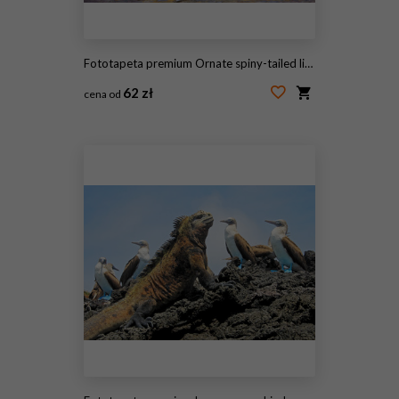
Fototapeta premium Ornate spiny-tailed lizard (Uromastyx ornata ornata), Egypt
62 zł
cena od
#117385420