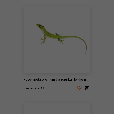
#223810606
Fototapeta premium Jaszczurka Northern Green Anole (Anolis carolinensis carolinens
62 zł
cena od
#106231064