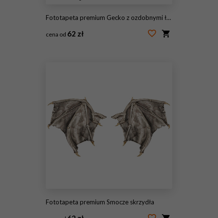
Fototapeta premium Gecko z ozdobnymi łapkami
62 zł
cena od
#90946254
Fototapeta premium Smocze skrzydła
62 zł