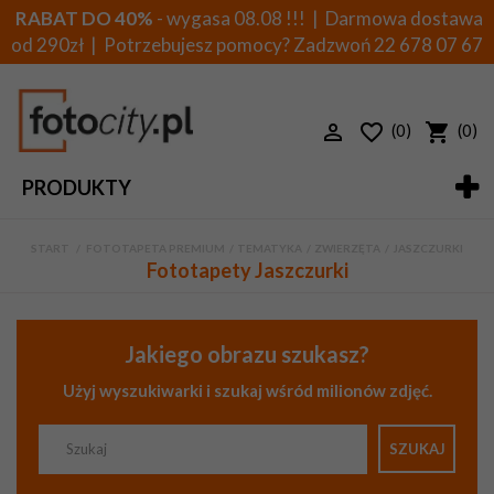
RABAT DO 40%
- wygasa 08.08 !!! | Darmowa dostawa
od 290zł | Potrzebujesz pomocy? Zadzwoń
22 678 07 67
(0)
(0)
PRODUKTY
START
>
FOTOTAPETA PREMIUM
>
TEMATYKA
>
ZWIERZĘTA
>
JASZCZURKI
Fototapety Jaszczurki
Jakiego obrazu szukasz?
Użyj wyszukiwarki i szukaj wśród milionów zdjęć.
SZUKAJ