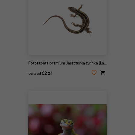
Fototapeta premium Jaszczurka zwinka (Lacerta agilis) na białym tle
62 zł
cena od
#156247696