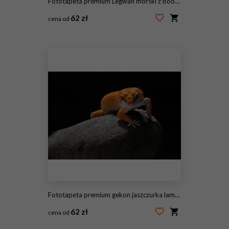
Fototapeta premium Legwan morski z boobies niebieskonogimi, minami, Sula nebouxii i Amblyrhynchus cristatus, na wyspie Isabela, Galapagos, Ekwadorze, Ameryce Południowej
62 zł
cena od
#193607530
Fototapeta premium gekon jaszczurka lamparta
62 zł
cena od