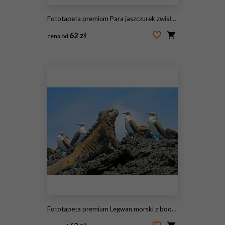
Fototapeta premium Para jaszczurek zwisłych
62 zł
cena od
#166615747
Fototapeta premium Legwan morski z boobies niebieskonogimi, minami, Sula nebouxii i Amblyrhynchus cristatus, na wyspie Isabela, Galapagos, Ekwadorze, Ameryce Południowej