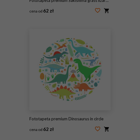
Fototapeta premium Sakishima grass lizard (Takydromus dorsalis)
62 zł
cena od
#91946322
Fototapeta premium Dinosaurus in circle
62 zł
cena od