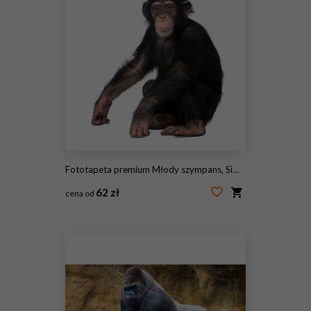
Fototapeta premium Młody szympans, Simia troglodytes, 5 lat, siedzący na białym tle
62 zł
cena od
#180341117