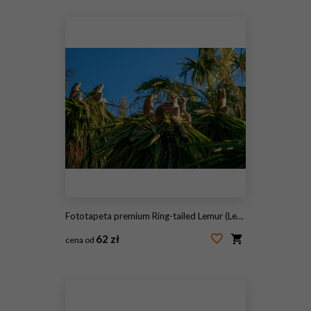
#51553287
Fototapeta premium Ring-tailed Lemur (Lemur catta)
62 zł
cena od
#135448571