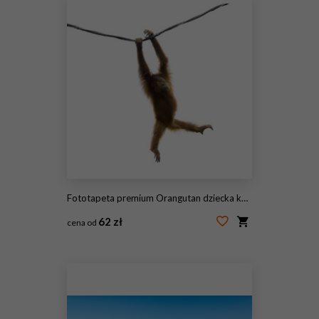
Fototapeta premium Orangutan dziecka kołysząc się na liny w zabawnej pozie na białym tle
62 zł
cena od
#205883418