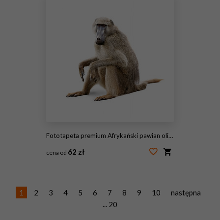
Fototapeta premium Afrykański pawian oliwek - na białym tle
62 zł
cena od
#139638110
1
2
3
4
5
6
7
8
9
10
następna
... 20