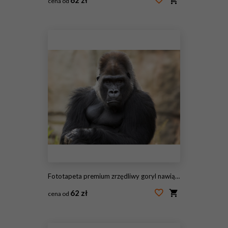
cena od
#205185525
Fototapeta premium zrzędliwy goryl nawiązujący kontakt wzrokowy
62 zł
cena od
#126975329