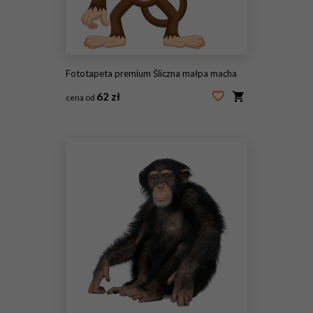
Fototapeta premium Śliczna małpa macha
62 zł
cena od
#100047424