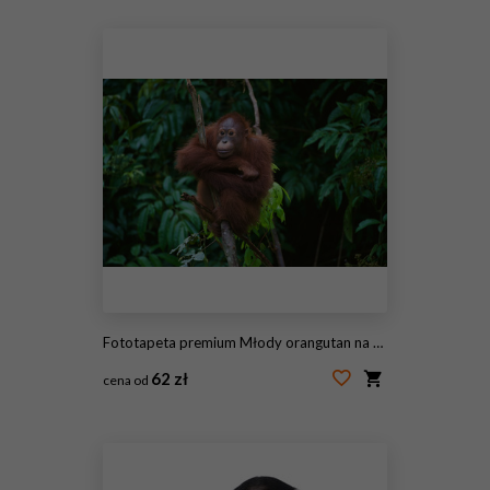
#223977507
Fototapeta premium Młody orangutan na drzewie
62 zł
cena od
#25052487