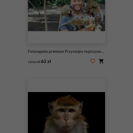
Fototapeta premium Przystojny mężczyzna etniczne z małpami titi
62 zł
cena od
#234925094