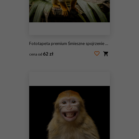
Fototapeta premium Śmieszne spojrzenie małpy wiewiórki w lesie deszczowym w Ekwadorze
62 zł
cena od
#159796600