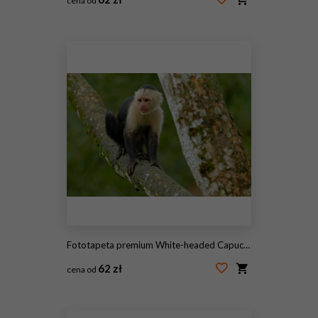
cena od
#13997726
Fototapeta premium White-headed Capuchin, black monkey sitting on the tree branch in the dark tropic forest. Cebus capucinus in gree tropic vegetation. Animal in the nature habitat. Green wildlife of Costa Rica.
62 zł
cena od
#167212510