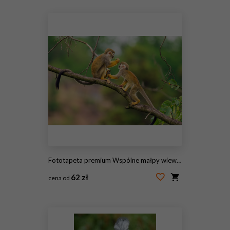
#117795783
Fototapeta premium Wspólne małpy wiewiórki bawiące się na gałęzi drzewa
62 zł
cena od
#87064584