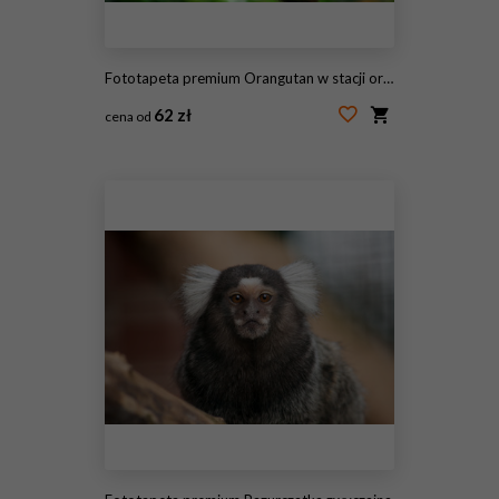
Fototapeta premium Orangutan w stacji orangutanów Sepilok na Borneo
62 zł
cena od
#4104157