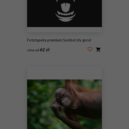
Fototapeta premium Symbol zły goryl
62 zł
cena od
#121336443