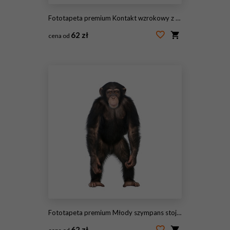
Fototapeta premium Kontakt wzrokowy z białoręcznym gibonem
62 zł
cena od
#62945514
Fototapeta premium Młody szympans stojący jak człowiek - Simia troglodytes (5
62 zł