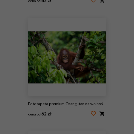
62 zł
cena od
#97860466
Fototapeta premium Orangutan na wolności. Indonezja. Wyspa Kalimantan (Borneo). Doskonała ilustracja.
62 zł
cena od
#97748265