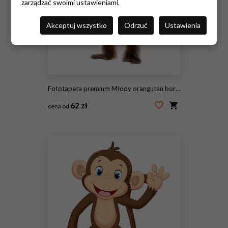
zarządzać swoimi ustawieniami.
Akceptuj wszystko
Odrzuć
Ustawienia
Fototapeta premium Młody orangutan borneański stojący, wyciągający rękę, Pongo pygmaeus
62 zł
cena od
#61570331