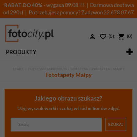
RABAT DO 40%
- wygasa 09.08 !!! | Darmowa dostawa
od 290zł | Potrzebujesz pomocy? Zadzwoń
22 678 07 67
(0)
(0)
PRODUKTY
START
>
FOTOTAPETA PREMIUM
>
TEMATYKA
>
ZWIERZĘTA
>
MAŁPY
Fototapety Małpy
Jakiego obrazu szukasz?
Użyj wyszukiwarki i szukaj wśród milionów zdjęć.
SZUKAJ