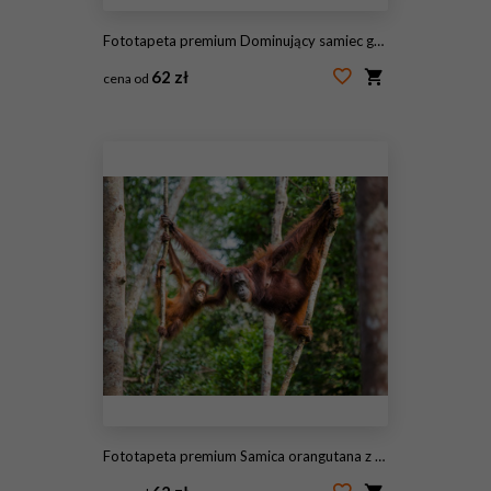
Fototapeta premium Dominujący samiec goryla górskiego w lesie deszczowym. Uganda. Park Narodowy Bwindi Impenetrable Forest. Doskonała ilustracja.
62 zł
cena od
#98515817
Fototapeta premium Samica orangutana z dzieckiem na drzewie. Indonezja. Wyspa Kalimantan (Borneo). Doskonała ilustracja.