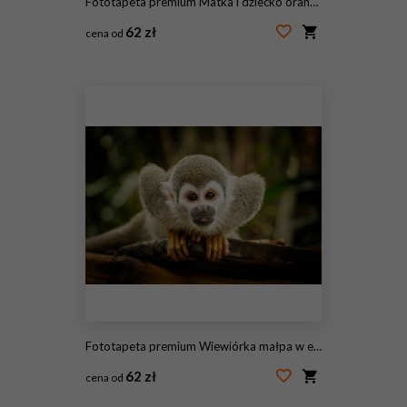
Fototapeta premium Matka i dziecko orangutan w ich rodzimym środowisku. Las deszczowy Borneo.
62 zł
cena od
#123853974
Fototapeta premium Wiewiórka małpa w ekwadorskiej dżungli
62 zł
cena od