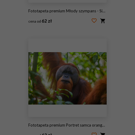
Fototapeta premium Młody szympans - Simia troglodytes (5 lat)
62 zł
cena od
#14764890
Fototapeta premium Portret samca orangutana sumatrzańskiego Pongo abelii w Parku Narodowym Gunung Leuser, Sumatra, Indonezja.
62 zł