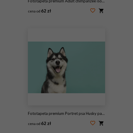
Fototapeta premium Adult chimpanzee isolated on white background
62 zł
cena od
#1916986322
Fototapeta premium Portret psa Husky patrząc w kamerę z otwartymi ustami na turkusowo-niebieskim tle
62 zł
cena od