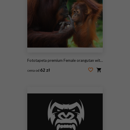
Fototapeta premium Female orangutan with a baby in the wild. Indonesia. The island of Kalimantan (Borneo).
62 zł
cena od
#97755119