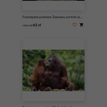
Fototapeta premium Zabawny portret uśmiechnięta małpa makak Barbary, pokazując zęby na białym na czarnym tle
62 zł
cena od
#166100342