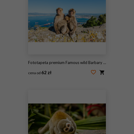
Fototapeta premium Famous wild Barbary macaques family that are relaxing in Gibraltar Rock
62 zł
cena od
#208614450