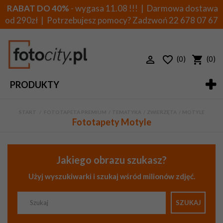
RABAT DO 40%
- wygasa 11.08 !!! | Darmowa dostawa
od 290zł | Potrzebujesz pomocy? Zadzwoń
22 678 07 67
(0)
(0)
PRODUKTY
START
>
FOTOTAPETA PREMIUM
>
TEMATYKA
>
ZWIERZĘTA
>
MOTYLE
Fototapety Motyle
Jakiego obrazu szukasz?
Użyj wyszukiwarki i szukaj wśród milionów zdjęć.
SZUKAJ