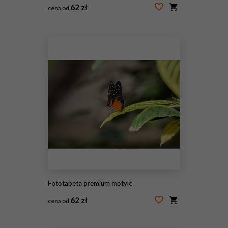
62 zł
cena od
#244290155
Fototapeta premium motyle
62 zł
cena od
#244290148