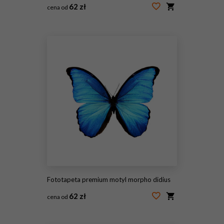
62 zł
cena od
#126293917
Fototapeta premium motyl morpho didius
62 zł
cena od
#162523925