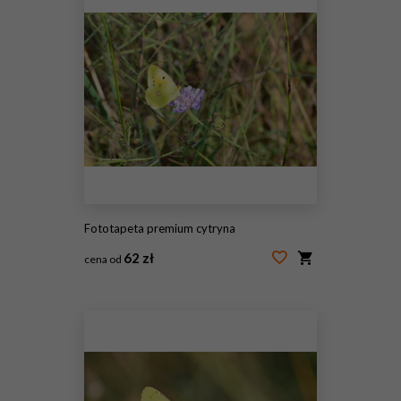
Fototapeta premium cytryna
62 zł
cena od
#244215286