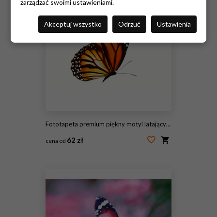
zarządzać swoimi ustawieniami.
Akceptuj wszystko
Odrzuć
Ustawienia
Fototapeta premium piękny motyl latający pomarańczowy na białym tle
62 zł
cena od
#241103487