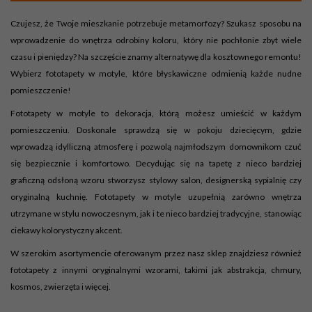
Czujesz, że Twoje mieszkanie potrzebuje metamorfozy? Szukasz sposobu na
wprowadzenie do wnętrza odrobiny koloru, który nie pochłonie zbyt wiele
czasu i pieniędzy? Na szczęście znamy alternatywę dla kosztownego remontu!
Wybierz fototapety w motyle, które błyskawiczne odmienią każde nudne
pomieszczenie!
Fototapety w motyle to dekoracja, którą możesz umieścić w każdym
pomieszczeniu. Doskonale sprawdzą się w pokoju dziecięcym, gdzie
wprowadzą idylliczną atmosferę i pozwolą najmłodszym domownikom czuć
się bezpiecznie i komfortowo. Decydując się na tapetę z nieco bardziej
graficzną odsłoną wzoru stworzysz stylowy salon, designerską sypialnię czy
oryginalną kuchnię. Fototapety w motyle uzupełnią zarówno wnętrza
utrzymane w stylu nowoczesnym, jak i te nieco bardziej tradycyjne, stanowiąc
ciekawy kolorystyczny akcent.
W szerokim asortymencie oferowanym przez nasz sklep znajdziesz również
fototapety z innymi oryginalnymi wzorami, takimi jak abstrakcja, chmury,
kosmos, zwierzęta i więcej.