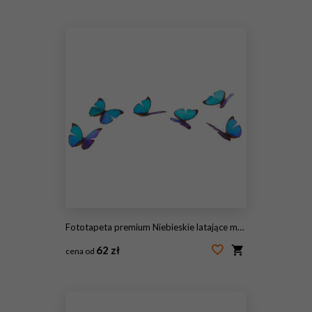
#198253102
Fototapeta premium Niebieskie latające motyle.
62 zł
cena od
#112455421