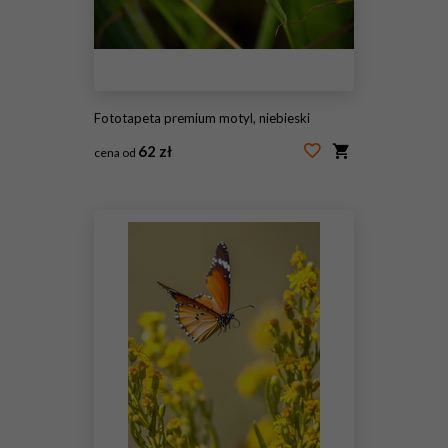
Fototapeta premium motyl, niebieski
62 zł
cena od
#242856269