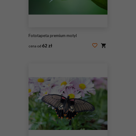
Fototapeta premium motyl
62 zł
cena od
#129307554