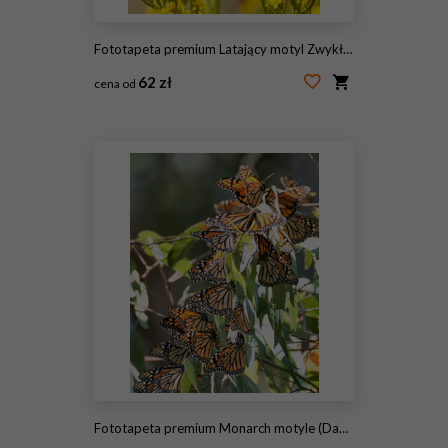
Fototapeta premium Latający motyl Zwykły tygrys między kwiatami
62 zł
cena od
#194542303
Fototapeta premium Monarch motyle (Danaus plexippus) w Natural Bridges State Beach, Santa Cruz, Kalifornia, USA.