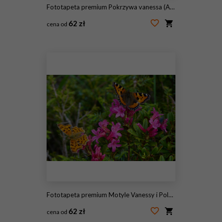
Fototapeta premium Pokrzywa vanessa (Aglais urticae) na kwiatach rododendronów
62 zł
cena od
#243548771
Fototapeta premium Motyle Vanessy i Polygonii na kwitnienie rododendronów (Rhododendron ferrugineum)
62 zł
cena od