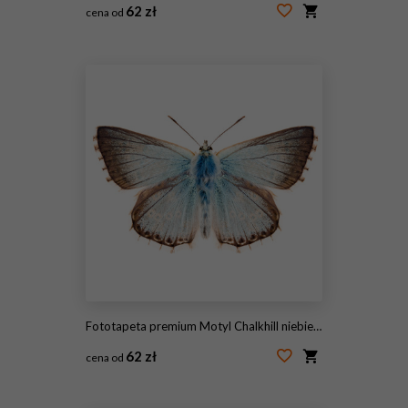
62 zł
cena od
#59118848
Fototapeta premium Motyl Chalkhill niebieski lub Polyommatus coridon. Piękny niebieski motyl rodzina Lycaenidae na białym tle, grzbietowy widok motyla.
62 zł
cena od
#127986845