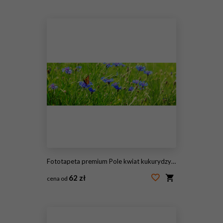
#243547528
Fototapeta premium Pole kwiat kukurydzy i motyl.
62 zł
cena od
#158855451