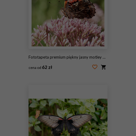
Fototapeta premium piękny jasny motley motyl zbiera pyłek na puszysty różowy kwiat
62 zł
cena od
#244583102