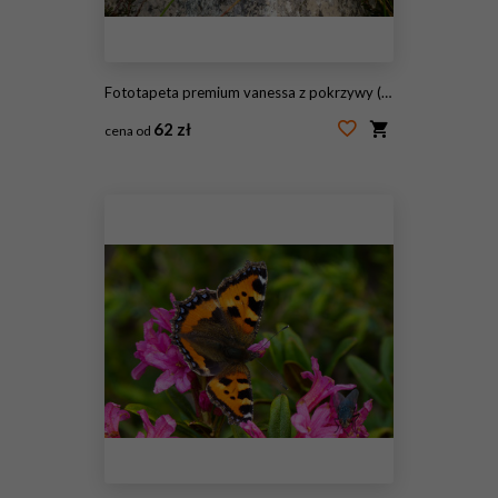
Fototapeta premium vanessa z pokrzywy (Aglais urticae) portret na skale
62 zł
cena od
#243550022