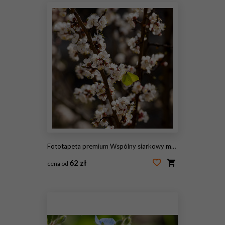
Fototapeta premium Wspólny siarkowy motyl siedzi na kwitnącym drzewie morelowym. Selektywne skupienie.
62 zł
cena od
#242729196