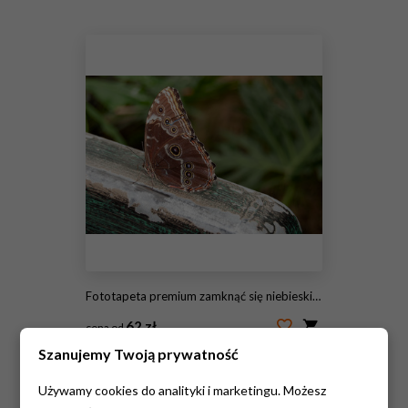
#241671799
Fototapeta premium zamknąć się niebieski motyl morpho na rustykalne drewniane poręcze
62 zł
cena od
Szanujemy Twoją prywatność
#242917533
Używamy cookies do analityki i marketingu. Możesz