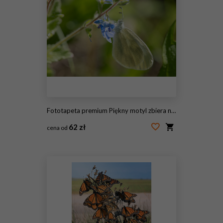
Fototapeta premium Piękny motyl zbiera nektar z niebieskiego kwiatu
62 zł
cena od
#243312032