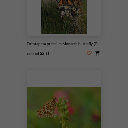
Fototapeta premium Monarch butterfly (Danaus plexippus). Motyle wyczekują silnego wiatru podczas podróży na zimowiska. Texas Gulf Coast
62 zł
cena od
#232824912