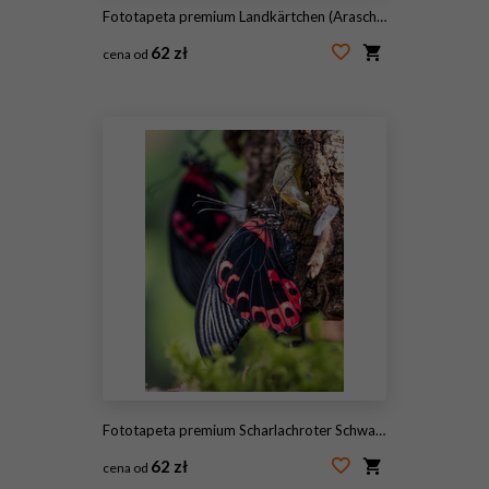
Fototapeta premium Landkärtchen (Araschnia levana f. Levana) 2. Pokolenie
62 zł
cena od
#243348820
Fototapeta premium Scharlachroter Schwalbenschwanz - Papilio rumanzovia
62 zł
cena od