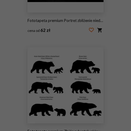
Fototapeta premium Portret zbliżenie niedźwiedź czarny (Ursus americanus) na łące jesienią w Kanadzie
62 zł
cena od
#225676556