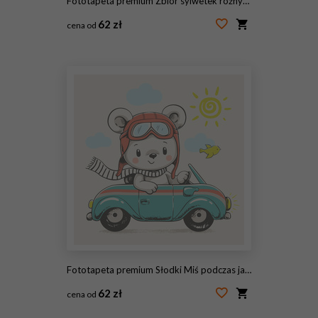
Fototapeta premium Zbiór sylwetek różnych gatunków niedźwiedzi i niedźwiadków
62 zł
cena od
#188178718
Fototapeta premium Słodki Miś podczas jazdy samochodem kreskówka ręcznie rysowane ilustracji wektorowych. Może być stosowany do nadruków na koszulkach, projektowania mody dla dzieci, powitania z okazji urodzin baby shower i karty z zaproszeniem.
62 zł
cena od