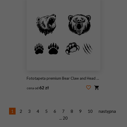
Fototapeta premium Bear Claw and Head Pack
62 zł
cena od
#121999335
1
2
3
4
5
6
7
8
9
10
następna
... 20