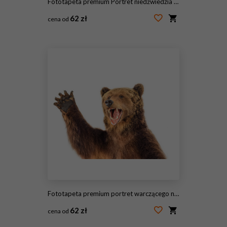
Fototapeta premium Portret niedźwiedzia brunatnego dużych Karpat w lesie Europa Rumunia
62 zł
cena od
#217459741
Fototapeta premium portret warczącego niedźwiedzia
62 zł
cena od