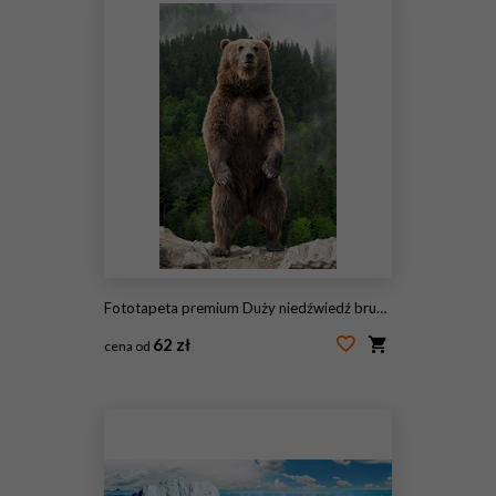
Fototapeta premium Duży niedźwiedź brunatny stojący na tylnych łapach
62 zł
cena od
#220744171