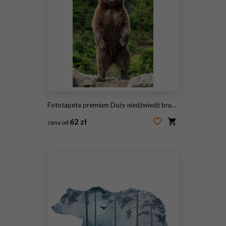
Fototapeta premium Duży niedźwiedź brunatny stojący na tylnych łapach
62 zł
cena od
#207712727