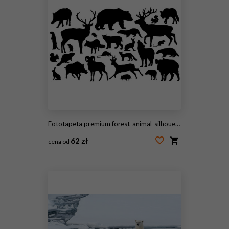
Fototapeta premium forest_animal_silhouettes
62 zł
cena od
#59357196