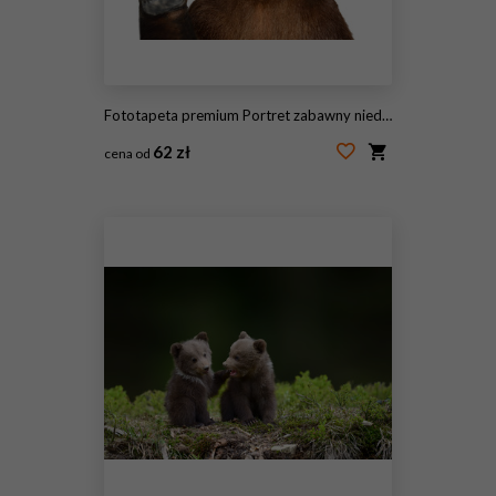
Fototapeta premium Portret zabawny niedźwiedź brunatny przedstawiający gest pokoju, na białym tle na białym tle
62 zł
cena od
#211586550