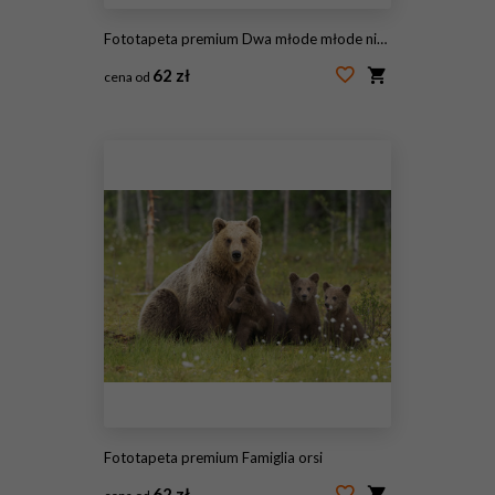
Fototapeta premium Dwa młode młode niedźwiedzie brunatne w przód
62 zł
cena od
#171965837
Fototapeta premium Famiglia orsi
62 zł