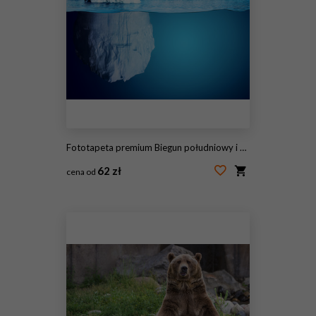
Fototapeta premium Biegun południowy i północny i wszystko z tym związane
62 zł
cena od
#50345277