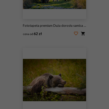
Fototapeta premium Duża dorosła samica niedźwiedzia brunatnego z Alaski z trzema uroczymi młodymi stojącymi na trawiastej mierzei w rzece Brooks, Park Narodowy Katmai, Alaska, USA
62 zł
cena od
#231431377