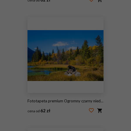
cena od
#67992906
Fototapeta premium Ogromny czarny niedźwiedź
62 zł
cena od
#120152294