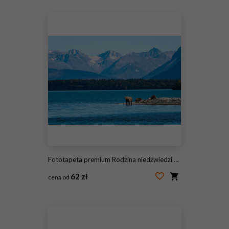
#125862264
Fototapeta premium Rodzina niedźwiedzi brunatnych, siać z trzema młodymi na mierzei w jeziorze Naknek, Park Narodowy Katmai, Alaska, USA
62 zł
cena od
#231102058