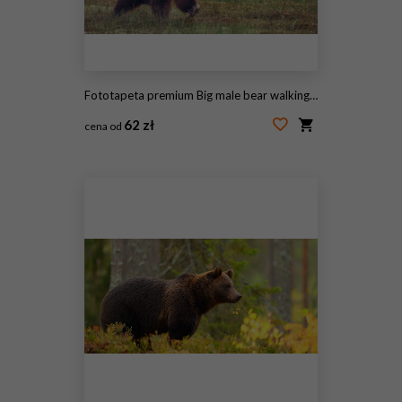
Fototapeta premium Big male bear walking in the bog at sunset
62 zł
cena od
#86585579