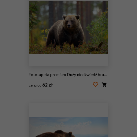
Fototapeta premium Duży niedźwiedź brunatny w lesie
62 zł
cena od
#223653386