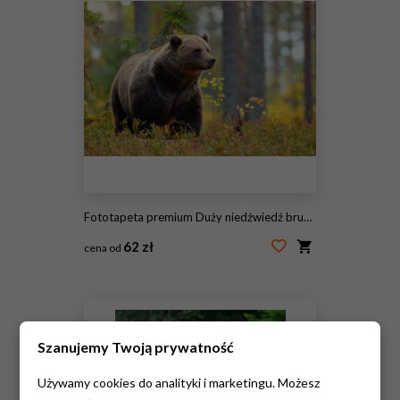
Fototapeta premium Duży niedźwiedź brunatny w kolorowym lesie patrząc z boku
62 zł
cena od
#224554673
Szanujemy Twoją prywatność
Używamy cookies do analityki i marketingu. Możesz