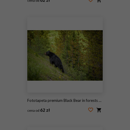
cena od
#128324625
Fototapeta premium Black Bear in forests of Banff and Jasper National Park, Canada
62 zł
cena od
#165744252