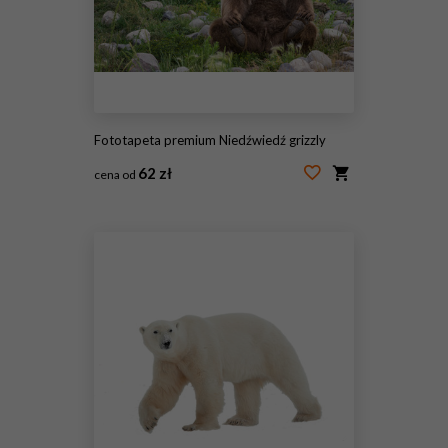
Fototapeta premium Niedźwiedź grizzly
62 zł
cena od
#70925538