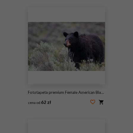
#204154951
Fototapeta premium Female American Black Bear (Ursus americanus) in Yellowstone National Park in Wyoming
62 zł
cena od
#115598363