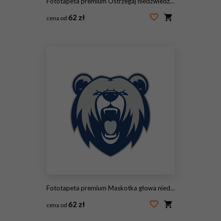
Fototapeta premium Ostrzegaj niedźwiedzia czarnego na łące, obserwując (Ursus Americanus)
62 zł
cena od
#99422733
Fototapeta premium Maskotka głowa niedźwiedzia
62 zł
cena od