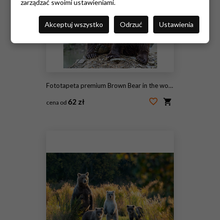
zarządzać swoimi ustawieniami.
Akceptuj wszystko
Odrzuć
Ustawienia
Fototapeta premium Brown Bear in the woods
62 zł
cena od
#119619450