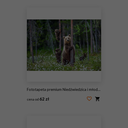
#234514718
Fototapeta premium Niedźwiedzica i młode. Młode niedźwiedzia brunatnego wspina się na drzewo. Naturalne środowisko. W letnim lesie. Nazwa Sceintific: Ursus arctos.
62 zł
cena od
#231979416