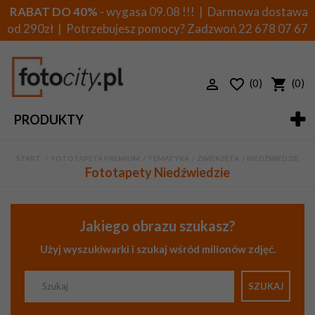
RABAT DO 40%
- wygasa 09.08 !!! | Darmowa dostawa
od 290zł | Potrzebujesz pomocy? Zadzwoń
22 678 07 67
(0)
(0)
PRODUKTY
START
>
FOTOTAPETA PREMIUM
>
TEMATYKA
>
ZWIERZĘTA
>
NIEDŹWIEDZIE
Fototapety Niedźwiedzie
Jakiego obrazu szukasz?
Użyj wyszukiwarki i szukaj wśród milionów zdjęć.
SZUKAJ