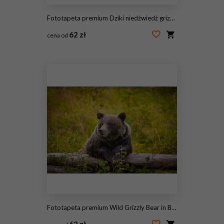
Fototapeta premium Dziki niedźwiedź grizzly śpi na kłodzie w Parku Narodowym Banff w Kanadyjskich Górach Skalistych
62 zł
cena od
#128324191
Fototapeta premium Wild Grizzly Bear in Banff National Park in the Canadian Rocky Mountains
62 zł