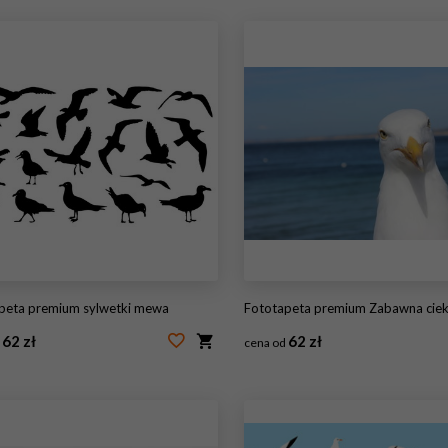
apeta premium sylwetki mewa
Fototapeta premium Zabawna ciekawa mewa w Santa Barbara
62 zł
62 zł
d
cena od
97379398
#127355966