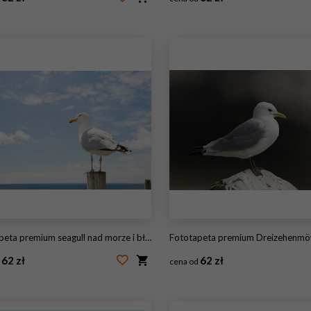
03448132
#113431941
eta premium seagull nad morze i błękitne niebo
Fototapeta premium Dreizehenmöwe, Black-legged Kittiwake, R
62 zł
62 zł
d
cena od
20799513
#57681025