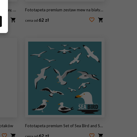
chistan, Iran
Fototapeta premium zestaw mew na białym tle.
62 zł
cena od
#134180476
 ptaków
Fototapeta premium Set of Sea Bird and Seagull Vector
62 zł
cena od