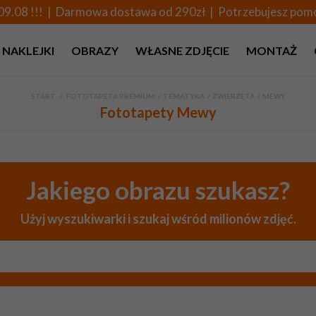
09.08 !!! | Darmowa dostawa od 290zł | Potrzebujesz po
NAKLEJKI
OBRAZY
WŁASNE ZDJĘCIE
MONTAŻ
START
>
FOTOTAPETA PREMIUM
>
TEMATYKA
>
ZWIERZĘTA
>
MEWY
Fototapety Mewy
Jakiego obrazu szukasz?
Użyj wyszukiwarki i szukaj wśród milionów zdjęć.