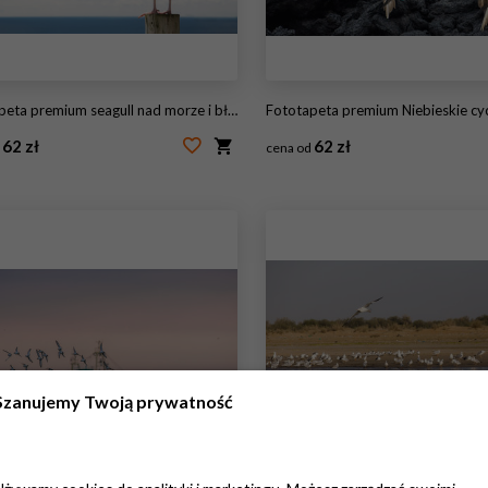
eta premium seagull nad morze i błękitne niebo
Fototapeta premium Niebieskie cycki na skale, Isabela I
62 zł
62 zł
d
cena od
21570634
#204053307
Szanujemy Twoją prywatność