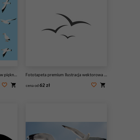
nych mew.
Fototapeta premium Ilustracja wektorowa mewa
62 zł
cena od
#159822732