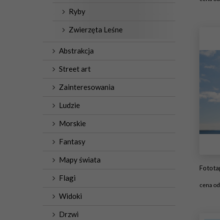
Ryby
#1
Zwierzęta Leśne
Abstrakcja
Street art
Zainteresowania
Ludzie
Morskie
Fantasy
Mapy świata
Fototap
Flagi
cena o
Widoki
#1
Drzwi