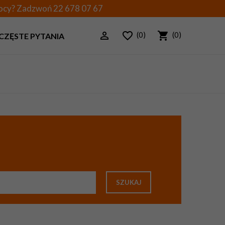
mocy? Zadzwoń
22 678 07 67
(0)
(0)
CZĘSTE PYTANIA
SZUKAJ