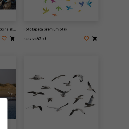
sland, Ekwador
Fototapeta premium ptak
62 zł
cena od
#60714865