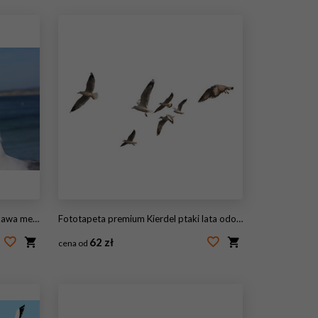
 w Kalifornii
Fototapeta premium Kierdel ptaki lata odosobnionego na białym tle. Ma ścieżkę przycinającą.
62 zł
cena od
#193458713