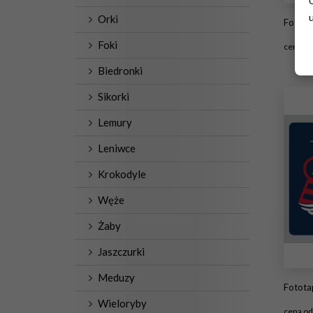
Orki
Fototapeta premium Germany Syl
Foki
cena o
Biedronki
#2
Sikorki
Lemury
Leniwce
Krokodyle
Węże
Żaby
Jaszczurki
Meduzy
Fototap
Wieloryby
cena o