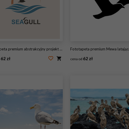
a premium abstrakcyjny projekt logo oceanu z falami i mewami
Fototapeta premium Mewa latająca 
62 zł
62 zł
d
cena od
05860527
#90946778