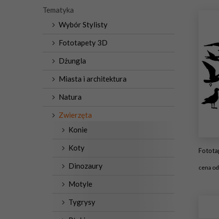
Tematyka
Wybór Stylisty
Fototapety 3D
Dżungla
Miasta i architektura
Natura
Zwierzęta
Konie
Koty
Fotot
Dinozaury
cena o
Motyle
#
Tygrysy