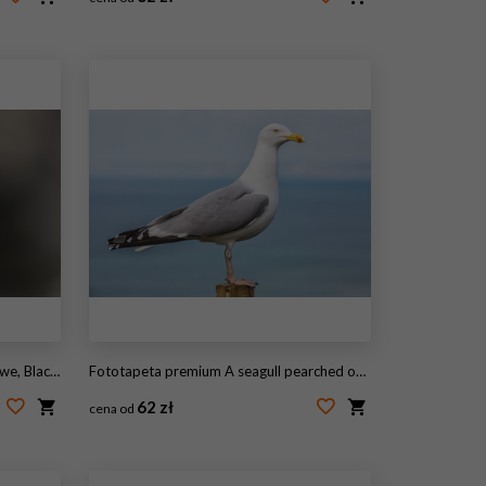
#108197622
issa tridactyla
Fototapeta premium A seagull pearched on a post.
62 zł
cena od
#104104143