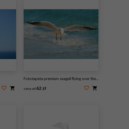
Fototapeta premium seagull flying over the sea
62 zł
cena od
#93808379