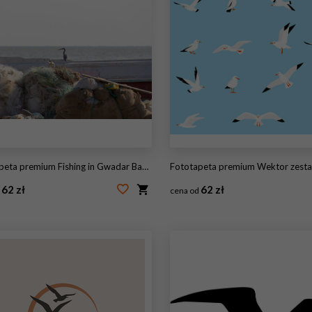
 premium Fishing in Gwadar Bay, Sistan and Baluchistan, Iran
Fototapeta premium Wektor zestaw pięk
62 zł
62 zł
d
cena od
12254748
#129648087