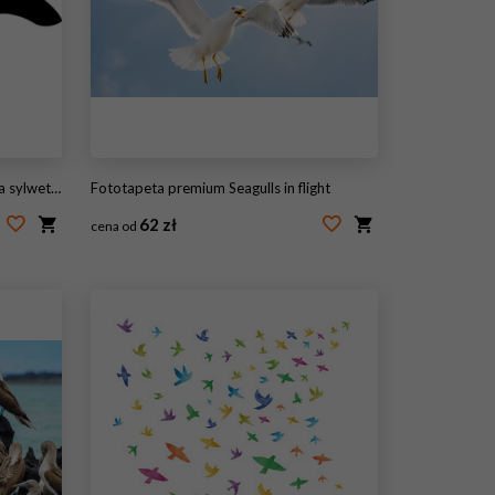
sylwetka
Fototapeta premium Seagulls in flight
62 zł
cena od
#86201908