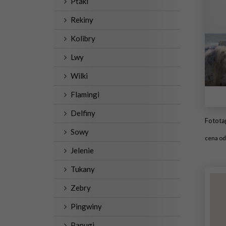
Ptaki
Rekiny
Kolibry
Lwy
Wilki
Flamingi
Delfiny
Fototapeta
Sowy
cena o
Jelenie
#2
Tukany
Zebry
Pingwiny
Papugi