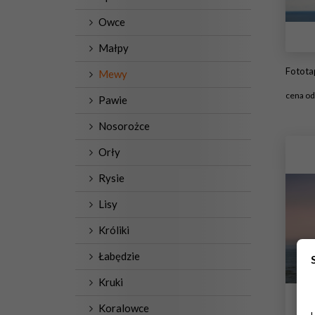
Owce
Małpy
Fototap
Mewy
cena o
Pawie
#1
Nosorożce
Orły
Rysie
Lisy
Króliki
Łabędzie
Kruki
Koralowce