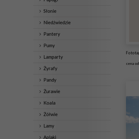
Słonie
Niedźwiedzie
Pantery
Pumy
Fototapet
Lamparty
cena o
Żyrafy
#2
Pandy
Żurawie
Koala
Żółwie
Lamy
Aplaki