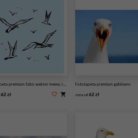
eta premium Szkic wektor mewy, rysunek odręczny
Fototapeta premium gabbiano
62 zł
62 zł
d
cena od
35867101
#115850823