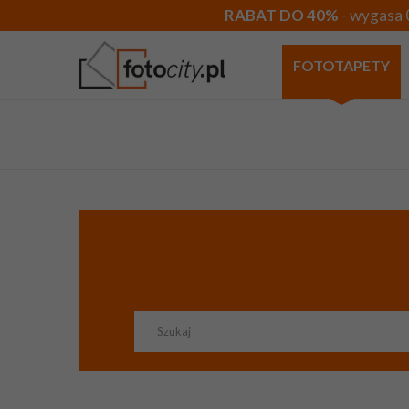
RABAT DO 40%
- wygasa 
FOTOTAPETY