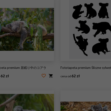
tapeta premium 居眠り中のコアラ
Fototapeta premium Śliczne sylwetki zwie
62 zł
62 zł
d
cena od
40470493
#89218487