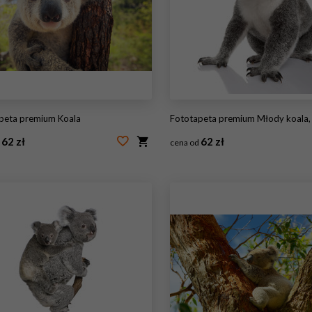
apeta premium Koala
Fototapeta premium Młody koala, Phascolarctos cinereus, 14 miesięcy, sied
62 zł
62 zł
d
cena od
61540855
#180445439