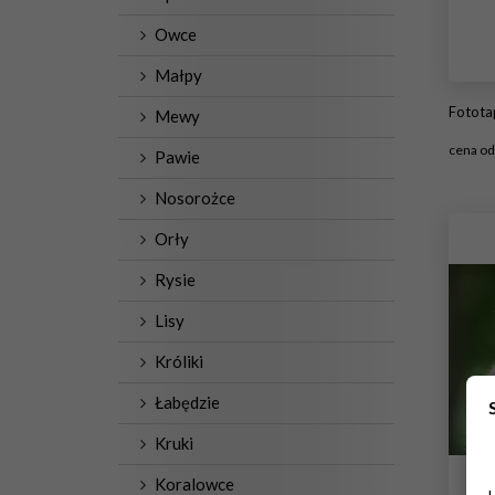
Owce
Małpy
Fototapeta
Mewy
cena o
Pawie
#
Nosorożce
Orły
Rysie
Lisy
Króliki
Łabędzie
Kruki
Koralowce