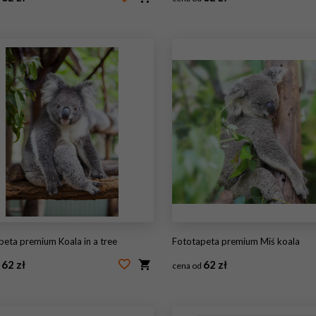
60008795
#76455990
apeta premium Koala in a tree
Fototapeta premium Miś koala
62 zł
62 zł
d
cena od
94049024
#44235459