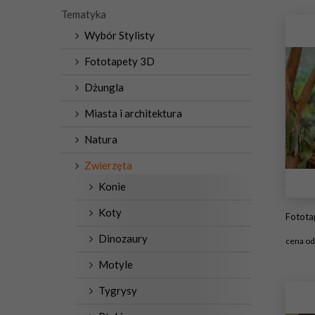
Tematyka
Wybór Stylisty
Fototapety 3D
Dżungla
Miasta i architektura
Natura
Zwierzęta
Konie
Koty
Fototap
Dinozaury
cena o
Motyle
#1
Tygrysy