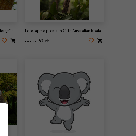
ria, Australia
Fototapeta premium Cute Australian Koala resting during the day.
62 zł
cena od
#200608721