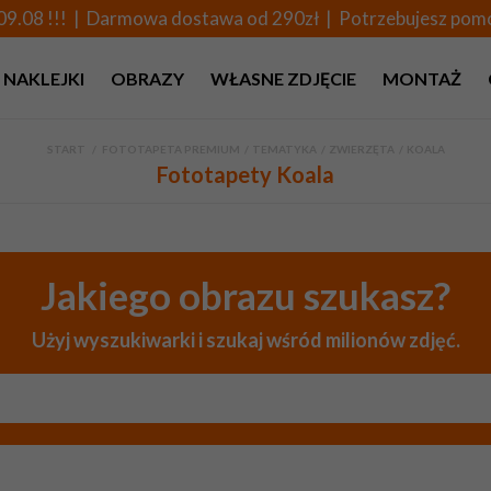
09.08 !!! | Darmowa dostawa od 290zł | Potrzebujesz po
NAKLEJKI
OBRAZY
WŁASNE ZDJĘCIE
MONTAŻ
START
>
FOTOTAPETA PREMIUM
>
TEMATYKA
>
ZWIERZĘTA
>
KOALA
Fototapety Koala
Jakiego obrazu szukasz?
Użyj wyszukiwarki i szukaj wśród milionów zdjęć.