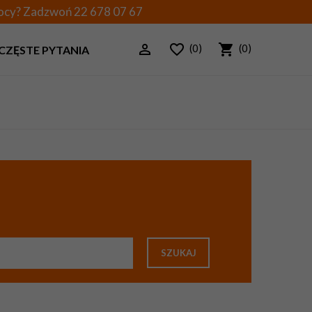
mocy? Zadzwoń
22 678 07 67
(0)
(0)
CZĘSTE PYTANIA
SZUKAJ