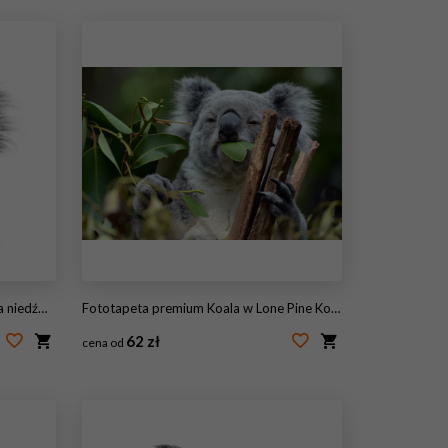
nereus, 3 lata
Fototapeta premium Koala w Lone Pine Koala Sanctuary w Brisbane w Australii
62 zł
cena od
#102849482