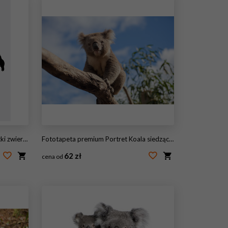
rząt koala
Fototapeta premium Portret Koala siedzącego na gałęzi
62 zł
cena od
#63983308