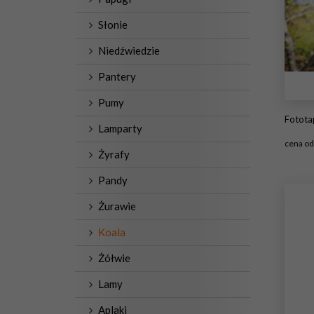
Słonie
Niedźwiedzie
Pantery
Pumy
Fotot
Lamparty
cena o
Żyrafy
#
Pandy
Żurawie
Koala
Żółwie
Lamy
Aplaki