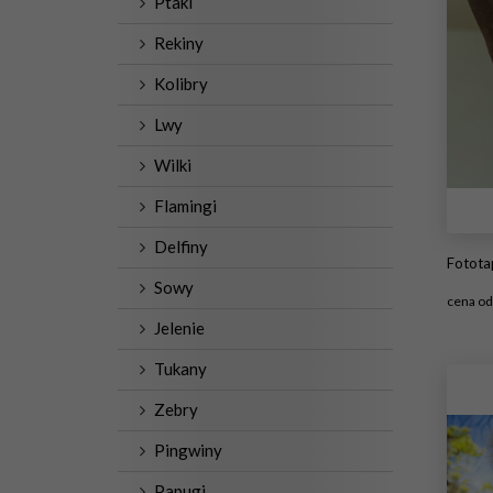
Ptaki
Rekiny
Kolibry
Lwy
Wilki
Flamingi
Delfiny
Fototape
Sowy
cena o
Jelenie
#1
Tukany
Zebry
Pingwiny
Papugi