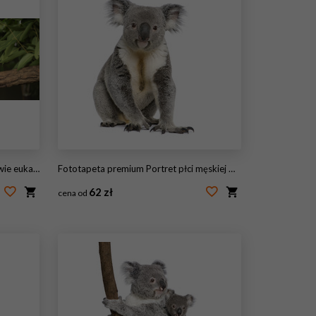
iptusowym.
Fototapeta premium Portret płci męskiej Miś Koala, przed białym tle
62 zł
cena od
#16918362