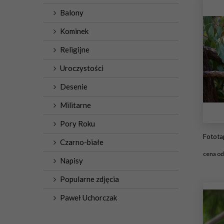
Balony
Kominek
Religijne
Uroczystości
Desenie
Militarne
Pory Roku
Foto
Czarno-białe
cena o
Napisy
#1
Popularne zdjęcia
Paweł Uchorczak