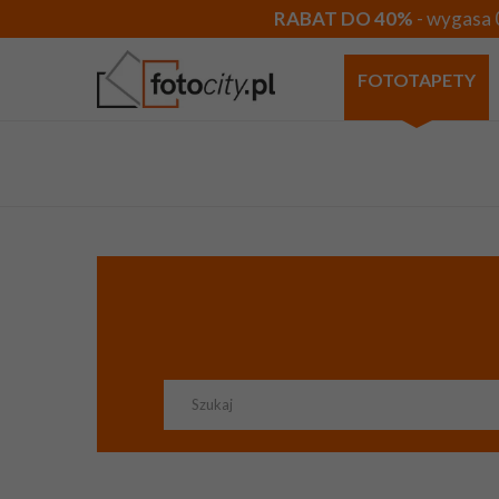
RABAT DO 40%
- wygasa 
FOTOTAPETY