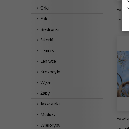
Orki
Fototapeta p
Foki
cena o
Biedronki
#
Sikorki
Lemury
Leniwce
Krokodyle
Węże
Żaby
Jaszczurki
Meduzy
Fototapet
Wieloryby
cena o