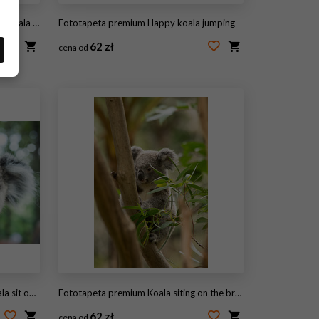
zę z dzieckiem
Fototapeta premium Happy koala jumping
62 zł
cena od
#170009182
lia. exotic ico
Fototapeta premium Koala siting on the branch in the wilderness. Australia.
62 zł
cena od