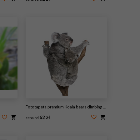
#212935272
Fototapeta premium Koala bears climbing tree in front of white background
62 zł
cena od
#16917975