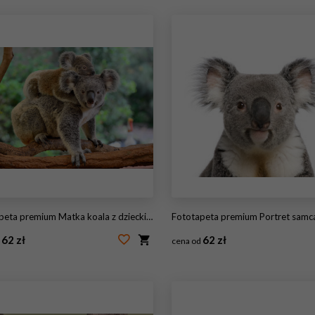
eta premium Matka koala z dzieckiem na plecach
Fototapeta premium Portret samca niedźwiedzia Koala, Phascolarctos ci
62 zł
62 zł
d
cena od
98528846
#16918438