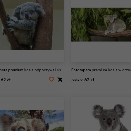
ta premium koala odpoczywa i śpi na swoim drzewie
Fototapeta premium Koala w drzewie eukal
62 zł
62 zł
d
cena od
11592918
#168255848