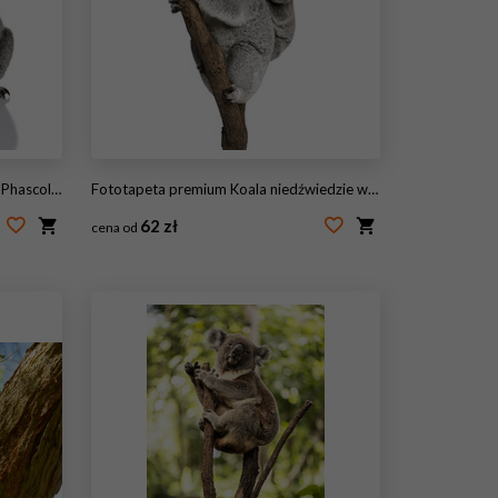
zący na białym tle
Fototapeta premium Koala niedźwiedzie wspinaczka drzewo, przed białym tle
62 zł
cena od
#16918112