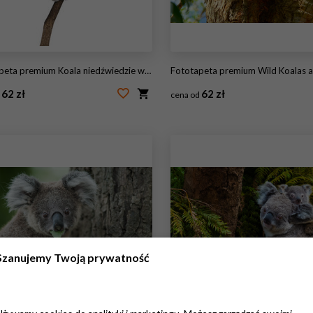
 premium Koala niedźwiedzie wspinaczka drzewo, przed białym tle
Fototapeta premium Wild Koalas along Great Ocean Road, Victo
62 zł
62 zł
d
cena od
16918055
#85231821
Szanujemy Twoją prywatność