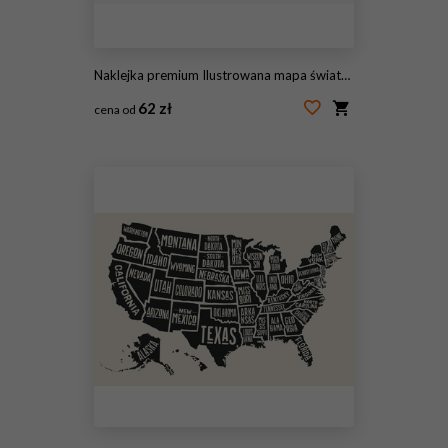
Naklejka premium Ilustrowana mapa świata z izolowanym tłem. Czarna akwarela
62 zł
cena od
#120887079