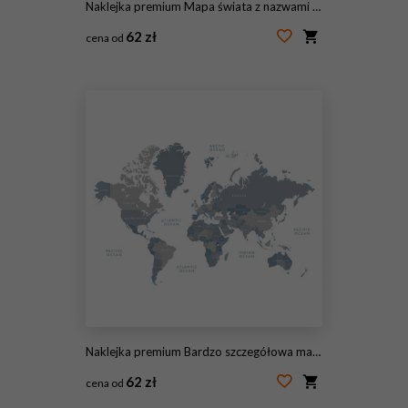
Naklejka premium Mapa świata z nazwami krajów, krajów i miast
62 zł
cena od
#79438166
Naklejka premium Bardzo szczegółowa mapa świata z etykietami. Ilustracja wektorowa skali szarości.
62 zł
cena od