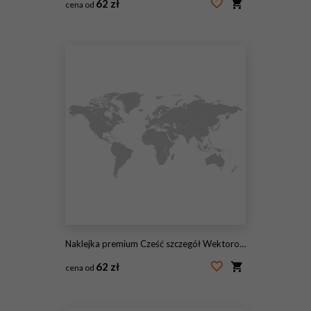
62 zł
cena od
#93761497
Naklejka premium Cześć szczegół Wektorowa Polityczna mapa świata ilustracja
62 zł
cena od
#74146873