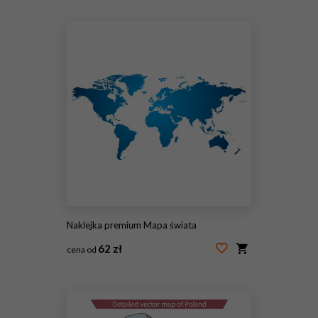
#112440694
Naklejka premium Mapa świata
62 zł
cena od
#15778284