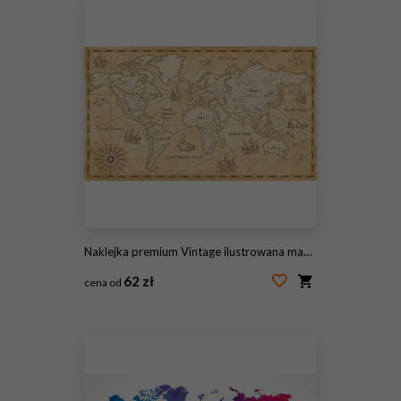
Naklejka premium Vintage ilustrowana mapa świata
62 zł
cena od
#178109376