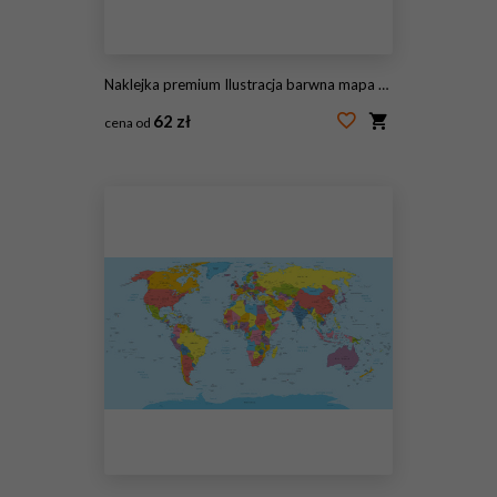
Naklejka premium Ilustracja barwna mapa świata
62 zł
cena od
#69686132