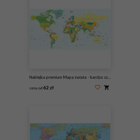
Naklejka premium Mapa świata - bardzo szczegółowe ilustracji wektorowych.
62 zł
cena od
#90248399