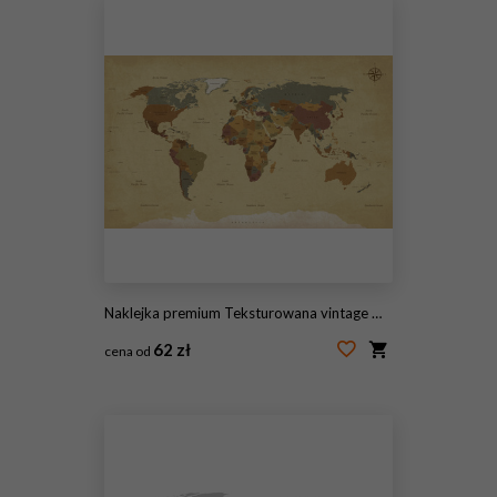
Naklejka premium Teksturowana vintage mapa świata - English / US Labels - Vector CMYK
62 zł
cena od
#126922730