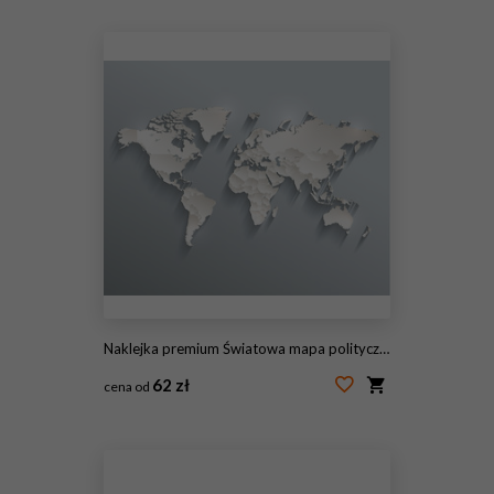
#151875075
Naklejka premium Światowa mapa polityczna Wektor 3D poszczególne stany oddzielają się
62 zł
cena od
#116311628