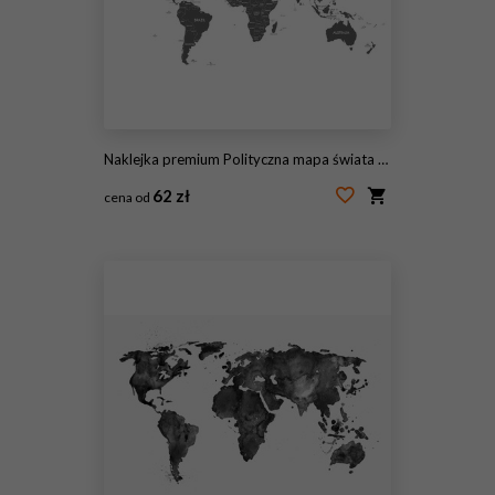
Naklejka premium Polityczna mapa świata wektor ilustracja na białym tle. Edytowalne i wyraźnie oznaczone warstwy.
62 zł
cena od
#152849826