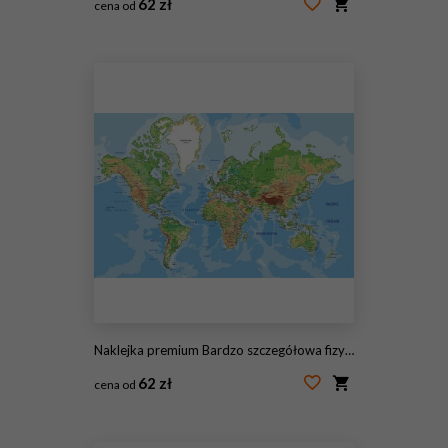
62 zł
cena od
#66281530
Naklejka premium Bardzo szczegółowa fizyczna mapa świata z etykietami.
62 zł
cena od
#82821165