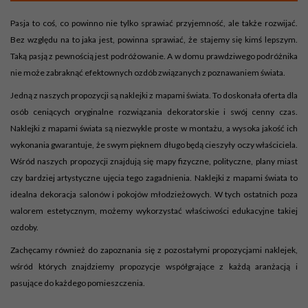
Pasja to coś, co powinno nie tylko sprawiać przyjemność, ale także rozwijać.
Bez względu na to jaka jest, powinna sprawiać, że stajemy się kimś lepszym.
Taką pasją z pewnością jest podróżowanie. A w domu prawdziwego podróżnika
nie może zabraknąć efektownych ozdób związanych z poznawaniem świata.
Jedną z naszych propozycji są naklejki z mapami świata. To doskonała oferta dla
osób ceniących oryginalne rozwiązania dekoratorskie i swój cenny czas.
Naklejki z mapami świata są niezwykle proste w montażu, a wysoka jakość ich
wykonania gwarantuje, że swym pięknem długo będą cieszyły oczy właściciela.
Wśród naszych propozycji znajdują się mapy fizyczne, polityczne, plany miast
czy bardziej artystyczne ujęcia tego zagadnienia. Naklejki z mapami świata to
idealna dekoracja salonów i pokojów młodzieżowych. W tych ostatnich poza
walorem estetycznym, możemy wykorzystać właściwości edukacyjne takiej
ozdoby.
Zachęcamy również do zapoznania się z pozostałymi propozycjami naklejek,
wśród których znajdziemy propozycje współgrające z każdą aranżacją i
pasujące do każdego pomieszczenia.