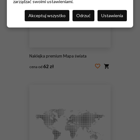
zarządzać swoimi ustawieniami.
Akceptuj wszystko
Odrzuć
Ustawienia
Naklejka premium Mapa świata
62 zł
cena od
#131389611