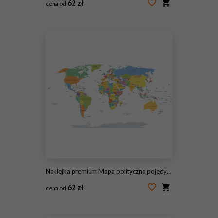
62 zł
cena od
#96051485
Naklejka premium Mapa polityczna pojedynczych państw świata z granicami państwowymi. Każdy obszar kraju o własnym kolorze. Ilustracja na białym tle pod projekcją Robinsona. Etykietowanie w języku angielskim.
62 zł
cena od
#118274355