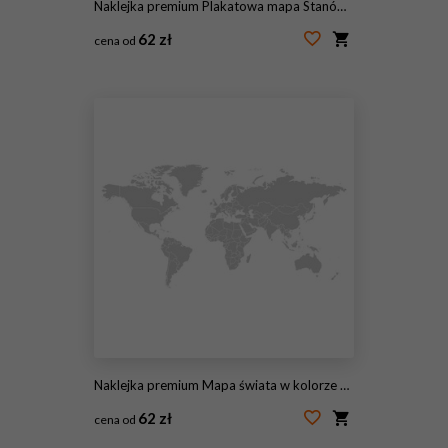
Naklejka premium Plakatowa mapa Stanów Zjednoczonych Ameryki z nazwami stanów. Czarno-biała drukowana mapa USA na temat koszulki, plakatu lub geografii. Ręcznie rysowane czarna mapa ze stanami. Ilustracja wektorowa
62 zł
cena od
#120532050
Naklejka premium Mapa świata w kolorze szarym na białym tle. Wysoka szczegółowość pusta mapa polityczna. Ilustracja wektorowa z etykietą ścieżki złożonej każdego kraju.
62 zł
cena od