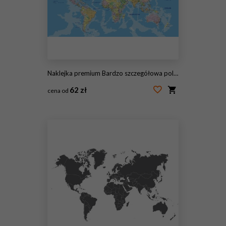
Naklejka premium Bardzo szczegółowa polityczna mapa świata z etykietami.
62 zł
cena od
#82821382