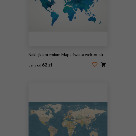
Naklejka premium Mapa świata wektor streszczenie ilustracja wzór
62 zł
cena od
#90591273