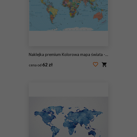
Naklejka premium Kolorowa mapa świata - granice, kraje, drogi i miasta
62 zł
cena od
#169133419