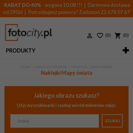
RABAT DO 40%
- wygasa 10.08 !!! | Darmowa dostawa
od 290zł | Potrzebujesz pomocy? Zadzwoń
22 678 07 67
(0)
(0)
PRODUKTY
START
>
NAKLEJKA PREMIUM
>
TEMATYKA
>
MAPY ŚWIATA
Naklejki Mapy świata
Jakiego obrazu szukasz?
Użyj wyszukiwarki i szukaj wśród milionów zdjęć.
SZUKAJ