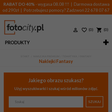
RABAT DO 40%
- wygasa 08.08 !!! | Darmowa dostawa
od 290zł | Potrzebujesz pomocy? Zadzwoń
22 678 07 67
(0)
(0)
PRODUKTY
START
>
NAKLEJKA PREMIUM
>
TEMATYKA
>
FANTASY
Naklejki Fantasy
Jakiego obrazu szukasz?
Użyj wyszukiwarki i szukaj wśród milionów zdjęć.
SZUKAJ