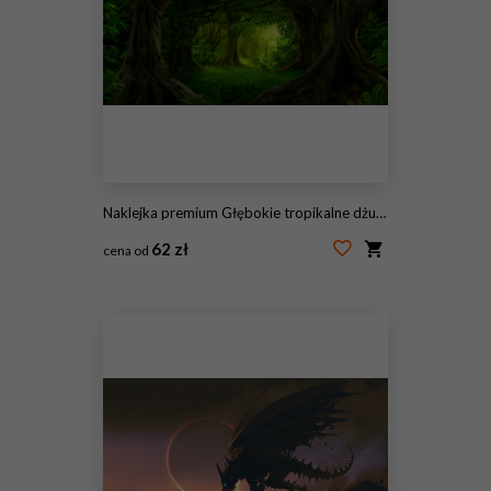
Naklejka premium Głębokie tropikalne dżungle Azji Południowo-Wschodniej w sierpniu
62 zł
cena od
#297071826