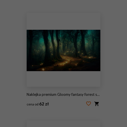
#105854379
Naklejka premium Gloomy fantasy forest scene at night with glowing lights
62 zł
cena od
#528759662