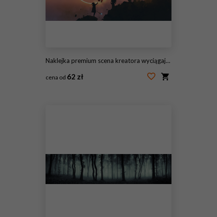
Naklejka premium scena kreatora wyciągającego rękę do stojącego na skale smoka, styl sztuki cyfrowej, malowanie ilustracji
62 zł
cena od
#305429700