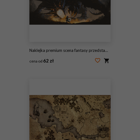
Naklejka premium scena fantasy przedstawiająca dziewczynę walczącą ze smokiem ognia, cyfrowy styl sztuki, malowanie ilustracji
62 zł
cena od
#292712121