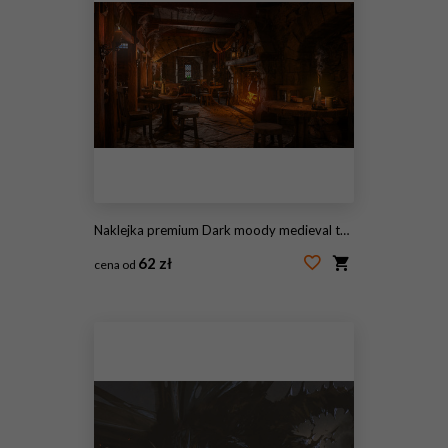
Naklejka premium Dark moody medieval tavern inn interior with food and drink on tables, burning open fireplace, candles and daylight through a window. 3D illustration.
62 zł
cena od
#478490472