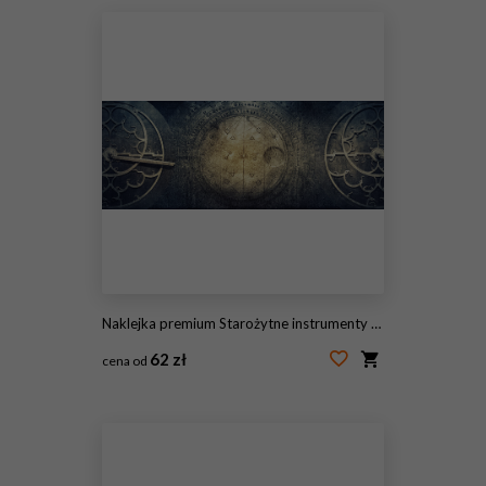
Naklejka premium Starożytne instrumenty astronomiczne na tle rocznika papieru. Abstrakcyjne stare tło koncepcyjne dotyczące historii, mistycyzmu, astrologii, nauki itp.
62 zł
cena od
#229536750