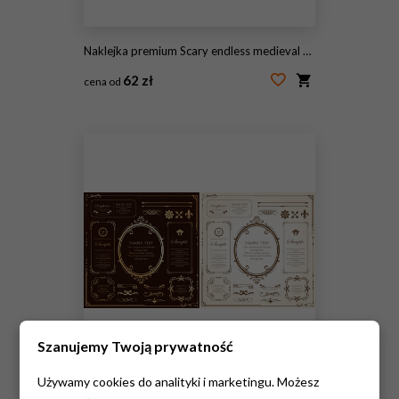
Naklejka premium Scary endless medieval catacombs with torches. Mystical nightmare concept. 3D Rendering.
62 zł
cena od
#421852062
Szanujemy Twoją prywatność
Używamy cookies do analityki i marketingu. Możesz
Naklejka premium Drukuj Piękny materiał dekoracyjny z poczuciem jakości. Dekoracja. kartka z życzeniami. Dekoracja premium. Projekt biletu. Antyczne linie w linie. Wysokiej jakości obramowanie pudełka. Szablon projektu.