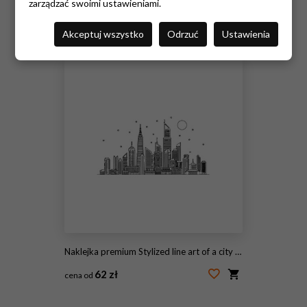
zarządzać swoimi ustawieniami.
62 zł
cena od
Akceptuj wszystko
Odrzuć
Ustawienia
#299500249
Naklejka premium Stylized line art of a city skyline at night with stars and moon
62 zł
cena od
#1998241974