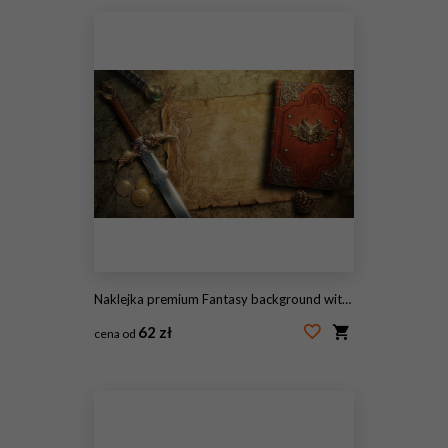
Naklejka premium Fantasy background with ancient map
62 zł
cena od
#432303092