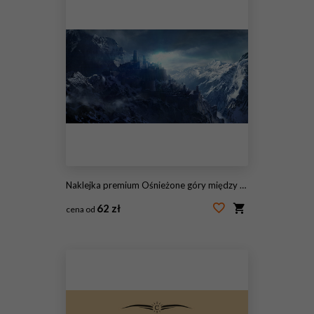
Naklejka premium Ośnieżone góry między zamkiem.
62 zł
cena od
#156157336