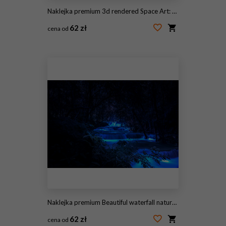
Naklejka premium 3d rendered Space Art: Alien Planet - A Fantasy Landscape with blue skies and stars
62 zł
cena od
#320671295
Naklejka premium Beautiful waterfall nature scenery of colorful at a night deep tropical fantasy jungle
62 zł
cena od