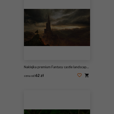
Naklejka premium Fantasy castle landscape - digital illustration
62 zł
cena od
#389675225