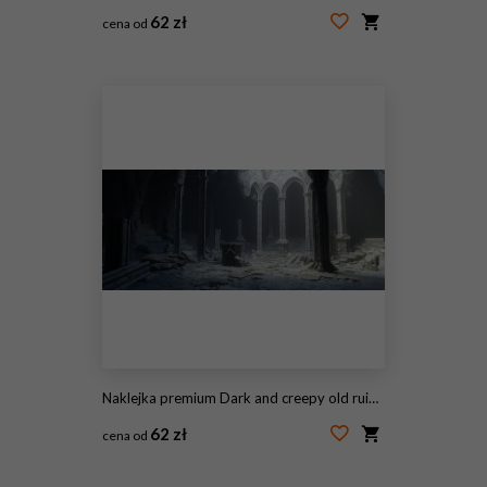
62 zł
cena od
#415473748
Naklejka premium Dark and creepy old ruined medieval fantasy temple. 3D illustration.
62 zł
cena od
#498122005