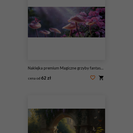
Naklejka premium Magiczne grzyby fantasy w zaczarowanym bajkowym marzycielskim lesie elfów z bajecznie kwitnącym kwiatem różowej róży i motylem na tajemniczym tle, błyszczącymi świecącymi gwiazdami i promieniami księżyca w nocy
62 zł
cena od
#364752264