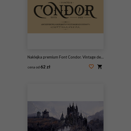
Naklejka premium Font Condor. Vintage design. Old label, logo
62 zł
cena od
#483524979