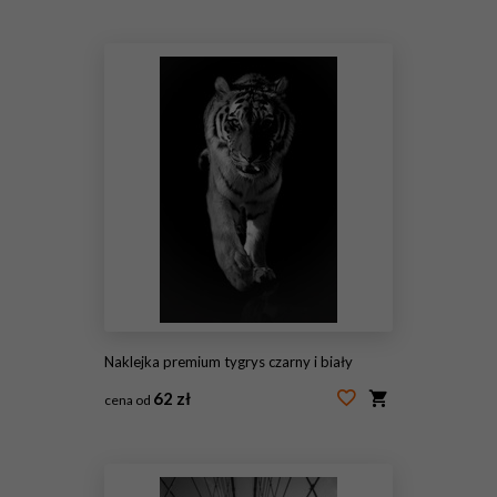
#1973075
Naklejka premium tygrys czarny i biały
62 zł
cena od
#40976058