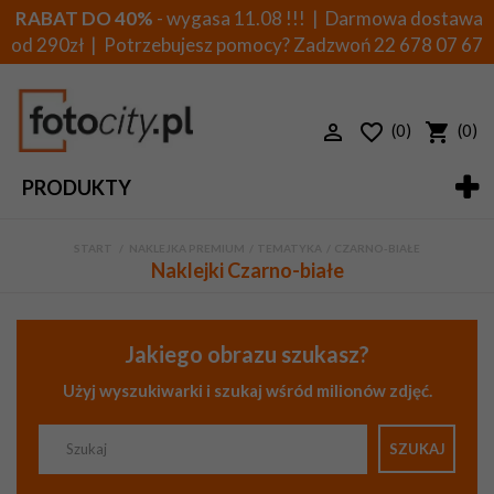
RABAT DO 40%
- wygasa 11.08 !!! | Darmowa dostawa
od 290zł | Potrzebujesz pomocy? Zadzwoń
22 678 07 67
(0)
(0)
PRODUKTY
START
>
NAKLEJKA PREMIUM
>
TEMATYKA
>
CZARNO-BIAŁE
Naklejki Czarno-białe
Jakiego obrazu szukasz?
Użyj wyszukiwarki i szukaj wśród milionów zdjęć.
SZUKAJ