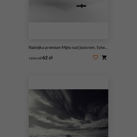
Naklejka premium Mgła nad jeziorem. Sylwetka gór w tle. Mężczyzna unosi się w łodzi z wiosłem. Czarny i biały
62 zł
cena od
#100451254