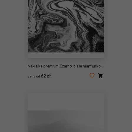
Naklejka premium Czarno-białe marmurkowe tło
62 zł
cena od
#100544521