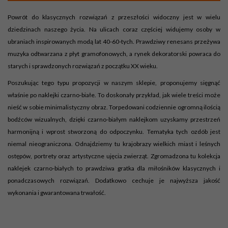
Powrót do klasycznych rozwiązań z przeszłości widoczny jest w wielu
dziedzinach naszego życia. Na ulicach coraz częściej widujemy osoby w
ubraniach inspirowanych modą lat 40-60-tych. Prawdziwy renesans przeżywa
muzyka odtwarzana z płyt gramofonowych, a rynek dekoratorski powraca do
starych i sprawdzonych rozwiązań z początku XX wieku.
Poszukując tego typu propozycji w naszym sklepie, proponujemy sięgnąć
właśnie po naklejki czarno-białe. To doskonały przykład, jak wiele treści może
nieść w sobie minimalistyczny obraz. Torpedowani codziennie ogromną ilością
bodźców wizualnych, dzięki czarno-białym naklejkom uzyskamy przestrzeń
harmonijną i wprost stworzoną do odpoczynku. Tematyka tych ozdób jest
niemal nieograniczona. Odnajdziemy tu krajobrazy wielkich miast i leśnych
ostępów, portrety oraz artystyczne ujęcia zwierząt. Zgromadzona tu kolekcja
naklejek czarno-białych to prawdziwa gratka dla miłośników klasycznych i
ponadczasowych rozwiązań. Dodatkowo cechuje je najwyższa jakość
wykonania i gwarantowana trwałość.