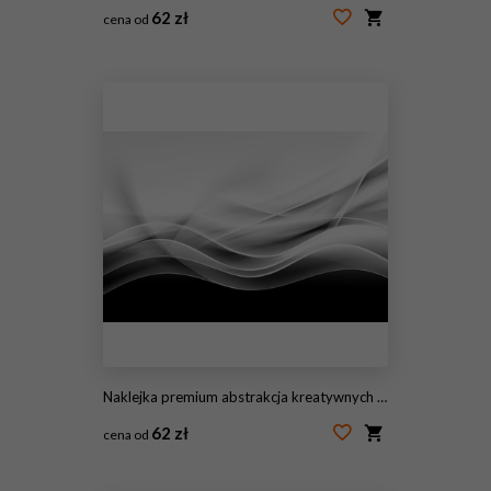
62 zł
cena od
#104838137
Naklejka premium abstrakcja kreatywnych czarno-białe tło fali
62 zł
cena od
#88547506