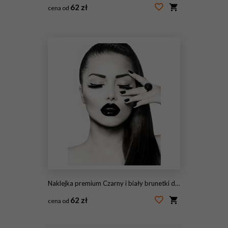
62 zł
cena od
#61992403
Naklejka premium Czarny i biały brunetki dziewczyny portret. Modny manicure kawiorowy
62 zł
cena od
#53991736