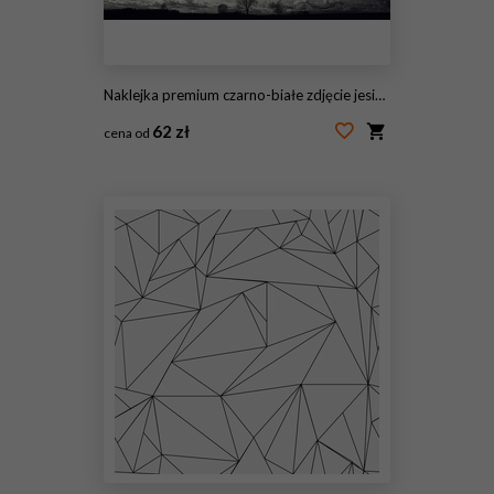
Naklejka premium czarno-białe zdjęcie jesień krajobraz
62 zł
cena od
#104809582