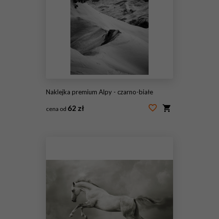
Naklejka premium Alpy - czarno-białe
62 zł
cena od
#26538317