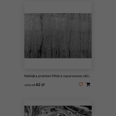
Naklejka premium Mokre zaparowane szkło z kroplami wody i rosy
62 zł
cena od
#145484309