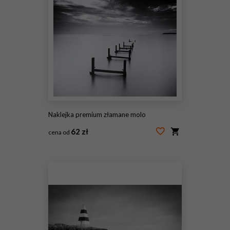
Naklejka premium złamane molo
62 zł
cena od
#57848168