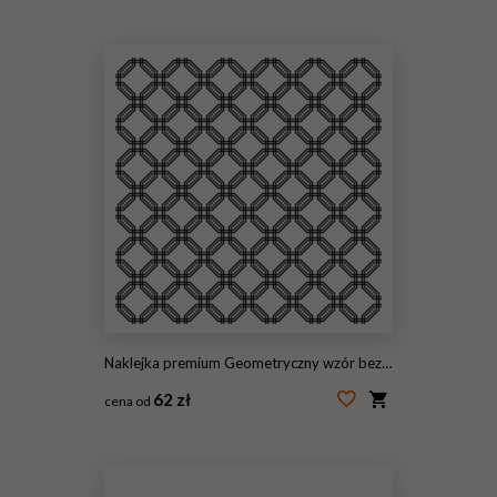
#53998973
Naklejka premium Geometryczny wzór bez szwu. Abstrakcyjne tło
62 zł
cena od
#68440092