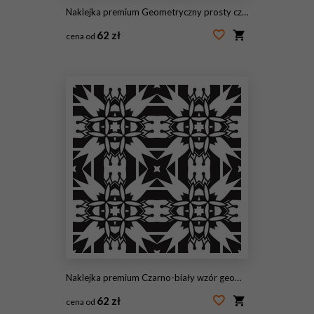
Naklejka premium Geometryczny prosty czarno-biały wzór minimalistyczny, trójkąty lub witraże. Może być używany jako tapeta, tło lub tekstura.
62 zł
cena od
#116328386
Naklejka premium Czarno-biały wzór geometryczny bez szwu
62 zł
cena od