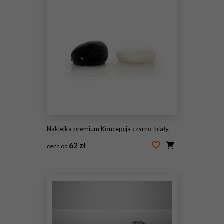
Naklejka premium Koncepcja czarno-biały.
62 zł
cena od
#53187987