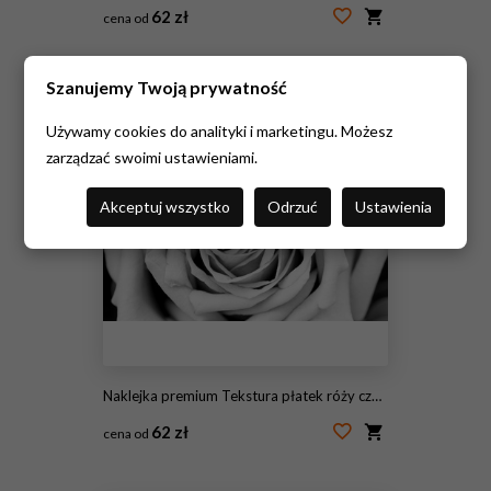
62 zł
cena od
#75436772
Szanujemy Twoją prywatność
Używamy cookies do analityki i marketingu. Możesz
zarządzać swoimi ustawieniami.
Akceptuj wszystko
Odrzuć
Ustawienia
Naklejka premium Tekstura płatek róży czarno-biały
62 zł
cena od
#92785704