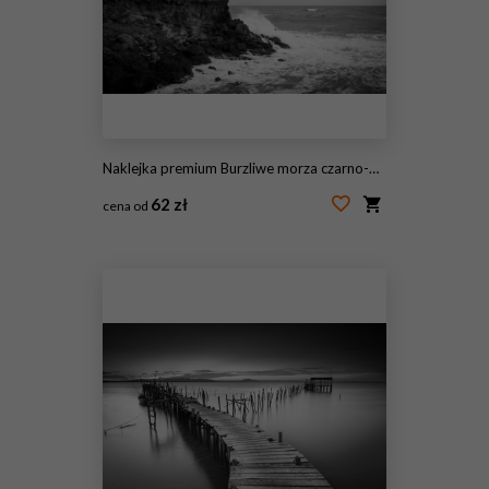
Naklejka premium Burzliwe morza czarno-białe
62 zł
cena od
#62201527