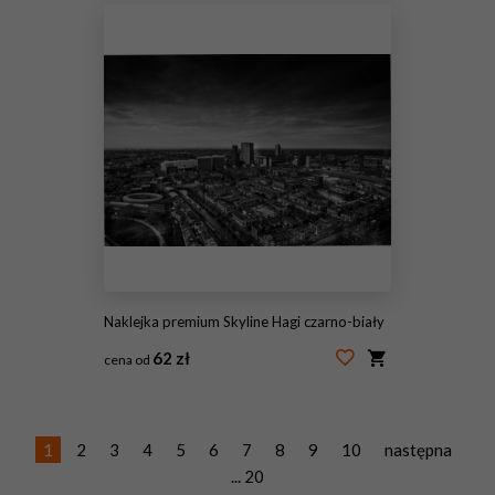
Naklejka premium Skyline Hagi czarno-biały
62 zł
cena od
#51370725
1
2
3
4
5
6
7
8
9
10
następna
... 20