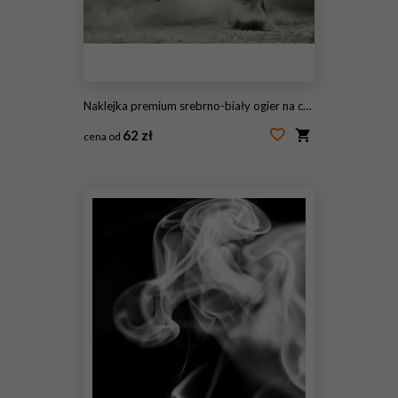
Naklejka premium srebrno-biały ogier na czarno
62 zł
cena od
#34737129