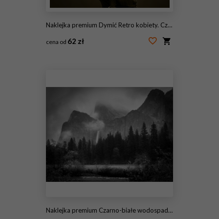
Naklejka premium Dymić Retro kobiety. Czarno-białe zdjęcie w stylu vintage
62 zł
cena od
#55978232
Naklejka premium Czarno-białe wodospady Bridalveil