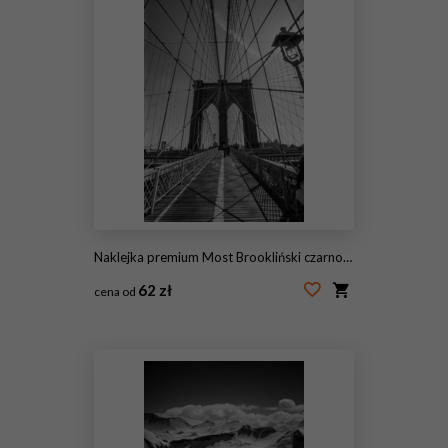
Naklejka premium Most Brookliński czarno-biały
62 zł
cena od
#59981951