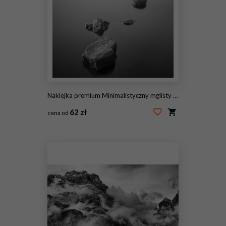
Naklejka premium Minimalistyczny mglisty krajobraz. Czarny i biały.
62 zł
cena od
#86159562