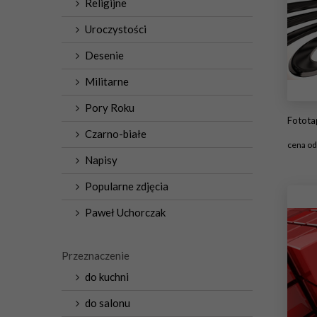
Religijne
Uroczystości
Desenie
Militarne
Pory Roku
Fotot
Czarno-białe
cena o
Napisy
#
Popularne zdjęcia
Paweł Uchorczak
Przeznaczenie
do kuchni
do salonu