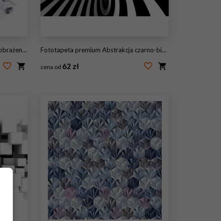
racji wektorowych
Fototapeta premium Abstrakcja czarno-biała
62 zł
cena od
#69748661