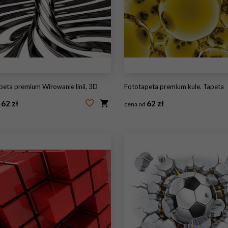
apeta premium Wirowanie linii, 3D
Fototapeta premium kule. Tapeta
62 zł
62 zł
d
cena od
63439413
#3135314