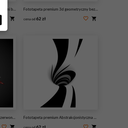
d sześciany
Fototapeta premium 3d geometryczny bezszwowy wzór.
62 zł
cena od
#32868690
t na czarnym tle
Fototapeta premium Abstrakcjonistyczna czarny i biały spirala
62 zł
cena od