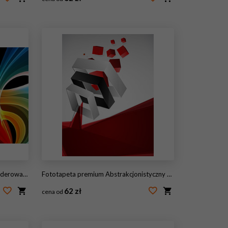
#30310432
strakcyjne tło)
Fototapeta premium Abstrakcjonistyczny Geometryczny 3D tło
62 zł
cena od
#36651867