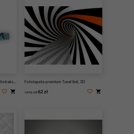
e na białym tle
Fototapeta premium Tunel linii, 3D
62 zł
cena od
#58212034