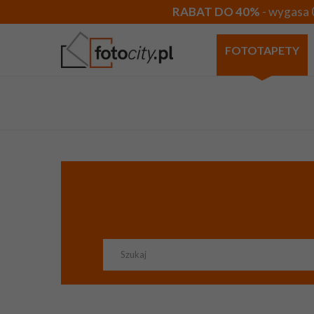
RABAT DO 40%
- wygasa 
FOTOTAPETY