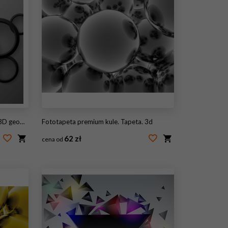
or ilustracja
Fototapeta premium kule. Tapeta. 3d
62 zł
cena od
#2966288