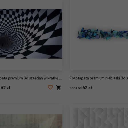
peta premium 3d sześcian w kratkę tunelu
Fototapeta premium niebieski 3d abstrakcyjne rzeźby nowoczesn
62 zł
62 zł
d
cena od
68337522
#43265510