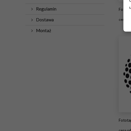
Regulamin
Fotot
Dostawa
cena o
Montaż
#
Fototapeta
cena o