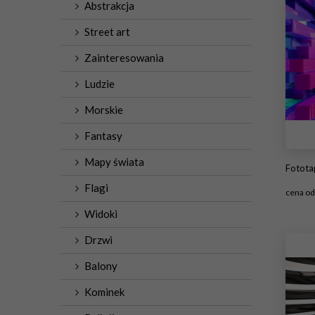
Abstrakcja
Street art
Zainteresowania
Ludzie
Morskie
Fantasy
Mapy świata
Fotota
Flagi
cena o
Widoki
#
Drzwi
Balony
Kominek