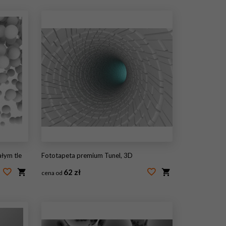
ałym tle
Fototapeta premium Tunel, 3D
62 zł
cena od
#57665681