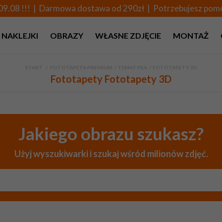
09.08 !!! | Darmowa dostawa od 290zł | Potrzebujesz po
NAKLEJKI
OBRAZY
WŁASNE ZDJĘCIE
MONTAŻ
START
>
FOTOTAPETA PREMIUM
>
TEMATYKA
>
FOTOTAPETY 3D
Fototapety Fototapety 3D
Jakiego obrazu szukasz?
Użyj wyszukiwarki i szukaj wśród milionów zdjęć.