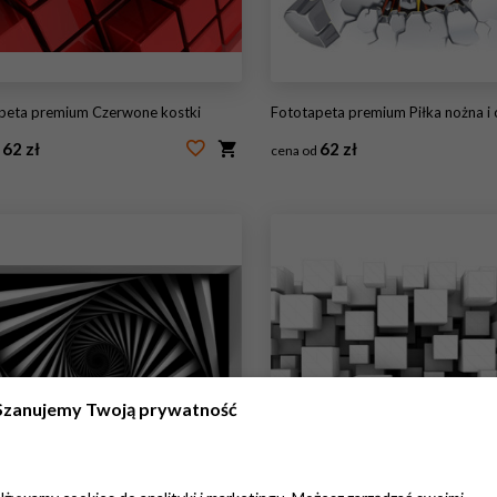
apeta premium Czerwone kostki
Fototapeta premium Piłka nożna i obrażenia na ścianie starego tynku. Ilust
62 zł
62 zł
d
cena od
44371277
#43764565
Szanujemy Twoją prywatność