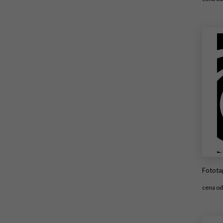
#
Fototape
cena o
#