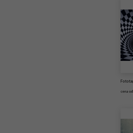
Fotota
cena o
#