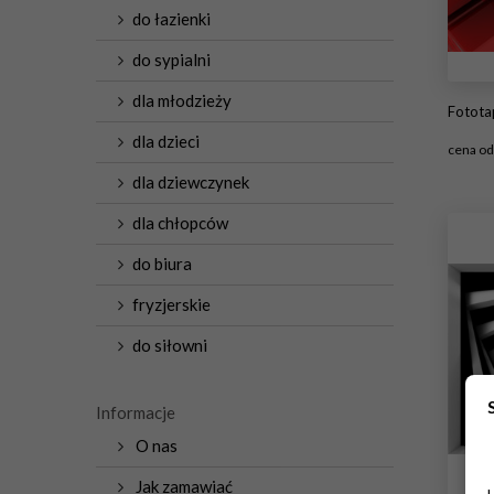
do łazienki
do sypialni
dla młodzieży
Fotot
dla dzieci
cena o
dla dziewczynek
#
dla chłopców
do biura
fryzjerskie
do siłowni
Informacje
O nas
Jak zamawiać