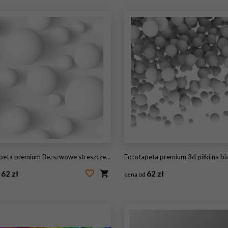
ta premium Bezszwowe streszczenie 3d białe tło kuliste
Fototapeta premium 3d piłki na bi
62 zł
62 zł
d
cena od
47703528
#42874029