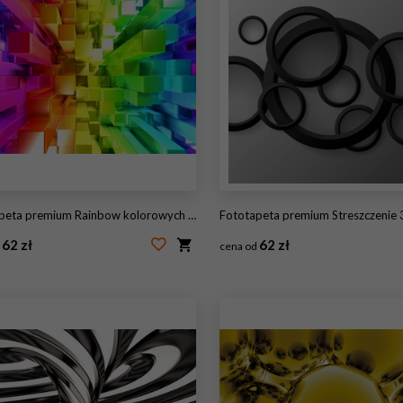
peta premium Rainbow kolorowych bloków
Fototapeta premium Streszczenie 3D geometryczny wzór, tło wekt
62 zł
62 zł
d
cena od
51154691
#62491130