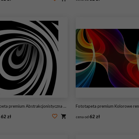
47100847
#60789307
ta premium Abstrakcjonistyczna czarny i biały spirala
Fototapeta premium Kolorowe renderowane fraktali 3D (fantasy, ab
62 zł
62 zł
d
cena od
30190307
#7263222