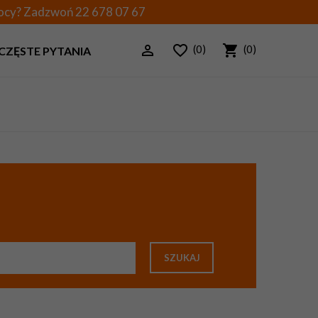
mocy? Zadzwoń
22 678 07 67
(0)
(0)
CZĘSTE PYTANIA
SZUKAJ