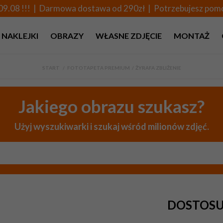
09.08 !!! | Darmowa dostawa od 290zł | Potrzebujesz po
NAKLEJKI
OBRAZY
WŁASNE ZDJĘCIE
MONTAŻ
START
>
FOTOTAPETA PREMIUM
>
ŻYRAFA ZBLIŻENIE
Jakiego obrazu szukasz?
Użyj wyszukiwarki i szukaj wśród milionów zdjęć.
DOSTOSU