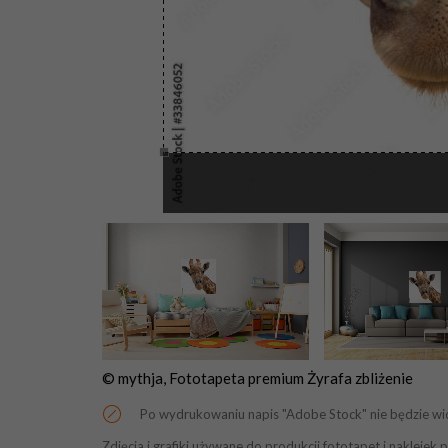
© mythja, Fototapeta premium Żyrafa zbliżenie
Po wydrukowaniu napis "Adobe Stock" nie będzie wi
Zdjęcia i grafiki używane do produkcji fototapet i naklej