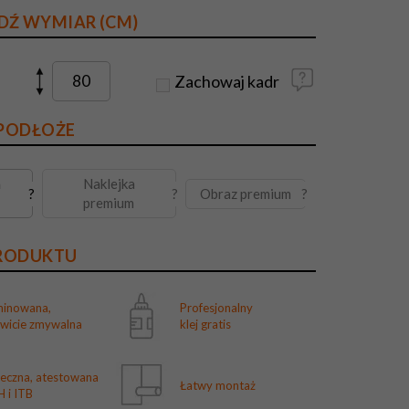
DŹ WYMIAR (CM)
Zachowaj kadr
 PODŁOŻE
a
Naklejka
Obraz premium
?
?
?
premium
PRODUKTU
minowana,
Profesjonalny
owicie zmywalna
klej gratis
ieczna, atestowana
Łatwy montaż
 i ITB