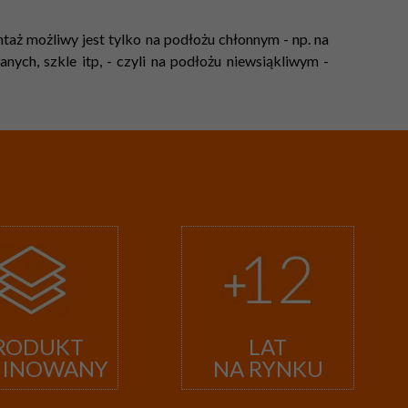
aż możliwy jest tylko na podłożu chłonnym - np. na
ych, szkle itp, - czyli na podłożu niewsiąkliwym -
RODUKT
LAT
MINOWANY
NA RYNKU