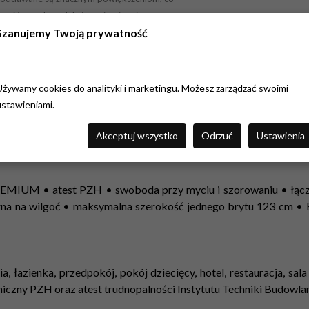
czość przed produkcją, opierając się na naszym
co do jakości, zamów próbkę w skali 1:1, wielkości
Szanujemy Twoją prywatność
Używamy cookies do analityki i marketingu. Możesz zarządzać swoimi
ustawieniami.
Akceptuj wszystko
Odrzuć
Ustawienia
 PREMIUM • atest PZH • swoboda przy myciu i szorowaniu • łąc
rna na wilgoć • maksymalna szerokość jednego brytu 123 cm •
ia, łazienka, przedpokój, pokój dziecięcy, hotel, restauracja, sa
eniczny PZH oraz atest trudnopalności Instytutu Techniki Budowlan