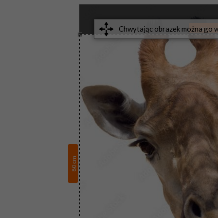
80
cm
cm
80