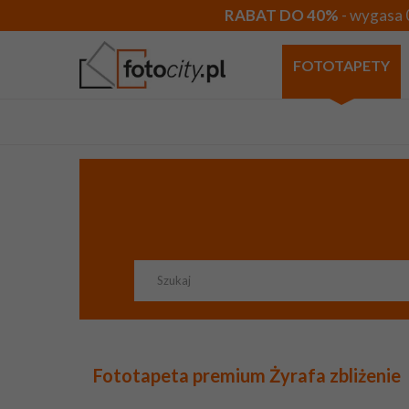
RABAT DO 40%
- wygasa 
FOTOTAPETY
Fototapeta premium Żyrafa zbliżenie