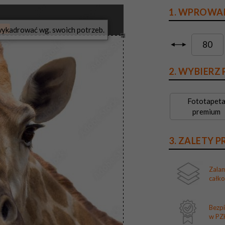
1. WPROWA
?
2. WYBIERZ
Fototapet
premium
3. ZALETY 
Zala
całk
Bezp
w PZH