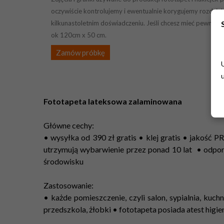
oczywiście kontrolujemy i ewentualnie korygujemy rozdziel
kilkunastoletnim doświadczeniu. Jeśli chcesz mieć pewność 
ok 120cm x 50 cm.
Zamów próbkę
Fototapeta lateksowa zalaminowana
Główne cechy:
• wysyłka od 390 zł gratis • klej gratis • jakość
utrzymują wybarwienie przez ponad 10 lat • odpo
środowisku
Zastosowanie:
• każde pomieszczenie, czyli salon, sypialnia, kuchn
przedszkola, żłobki • fototapeta posiada atest higi