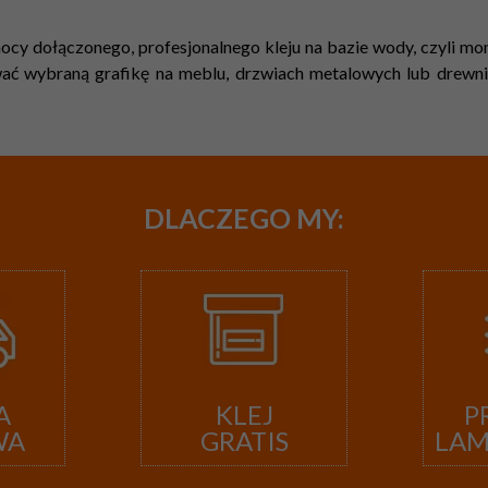
cy dołączonego, profesjonalnego kleju na bazie wody, czyli mont
ć wybraną grafikę na meblu, drzwiach metalowych lub drewnian
DLACZEGO
MY:
A
KLEJ
P
WA
GRATIS
LA