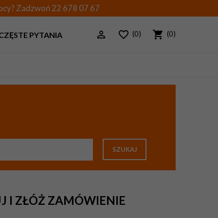
mocy? Zadzwoń
22 678 07 67
(0)
(0)
CZĘSTE PYTANIA
SZUKAJ
J I ZŁÓŻ ZAMÓWIENIE