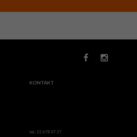
KONTAKT
Fotocity.pl
ul.
Horodelska
28,
03-
522
Warszawa
tel.: 22 678 07 27