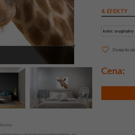
4. EFEKTY
Dodaj do ul
Cena:
doczny.
ek poddawane są znacznym powiększeniom, co