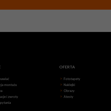
C
OFERTA
mawiać
Fototapety
kcja montażu
Naklejki
wa
Obrazy
cje i zwroty
Atesty
 pytania