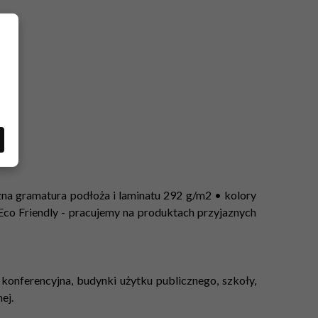
zna gramatura podłoża i laminatu 292 g/m2 • kolory
Eco Friendly - pracujemy na produktach przyjaznych
la konferencyjna, budynki użytku publicznego, szkoły,
ej.