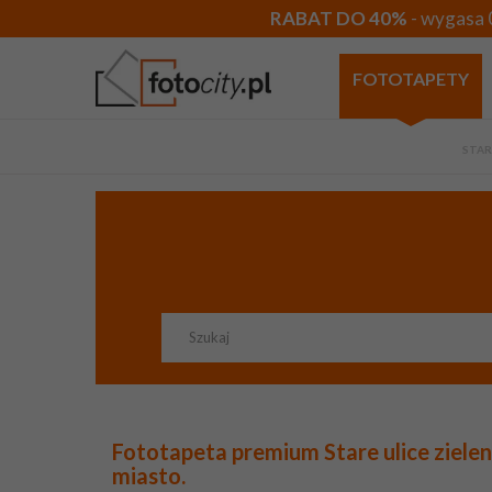
RABAT DO 40%
- wygasa 
FOTOTAPETY
STA
Fototapeta premium Stare ulice ziele
miasto.