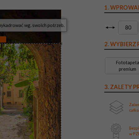
1. WPROWA
?
2. WYBIERZ
Fototapet
premium
3. ZALETY 
Zala
całk
Bezp
w PZH