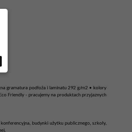
zna gramatura podłoża i laminatu 292 g/m2 • kolory
Eco Friendly - pracujemy na produktach przyjaznych
la konferencyjna, budynki użytku publicznego, szkoły,
ej.