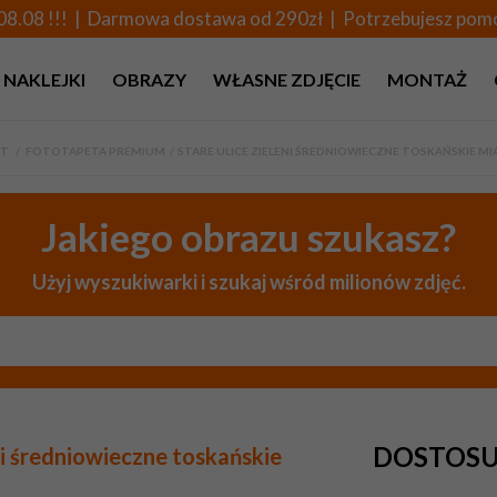
08.08 !!! | Darmowa dostawa od 290zł | Potrzebujesz po
NAKLEJKI
OBRAZY
WŁASNE ZDJĘCIE
MONTAŻ
RT
>
FOTOTAPETA PREMIUM
>
STARE ULICE ZIELENI ŚREDNIOWIECZNE TOSKAŃSKIE MI
Jakiego obrazu szukasz?
Użyj wyszukiwarki i szukaj wśród milionów zdjęć.
DOSTOSU
ni średniowieczne toskańskie