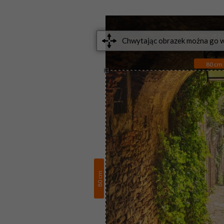
80
cm
cm
80