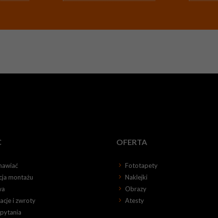
C
OFERTA
mawiać
Fototapety
kcja montażu
Naklejki
wa
Obrazy
cje i zwroty
Atesty
 pytania