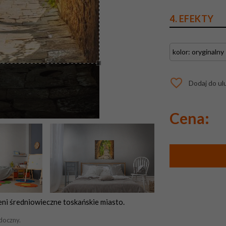
4. EFEKTY
Dodaj do ul
Cena:
eni średniowieczne toskańskie miasto.
doczny.