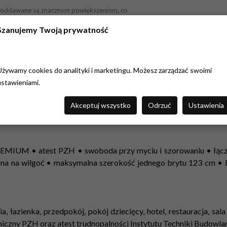
ek poddawane są znacznym powiększeniom, co
czość przed produkcją, opierając się na naszym
Szanujemy Twoją prywatność
co do jakości, zamów próbkę w skali 1:1, wielkości
Używamy cookies do analityki i marketingu. Możesz zarządzać swoimi
ustawieniami.
Akceptuj wszystko
Odrzuć
Ustawienia
 PREMIUM • atest PZH • swoboda przy myciu i szorowaniu • łąc
rna na wilgoć • maksymalna szerokość jednego brytu 123 cm •
ia, łazienka, przedpokój, pokój dziecięcy, hotel, restauracja, sa
eniczny PZH oraz atest trudnopalności Instytutu Techniki Budowlan