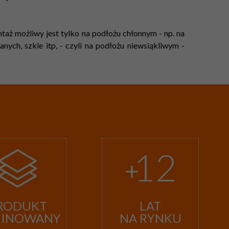
aż możliwy jest tylko na podłożu chłonnym - np. na
ych, szkle itp, - czyli na podłożu niewsiąkliwym -
RODUKT
LAT
MINOWANY
NA RYNKU