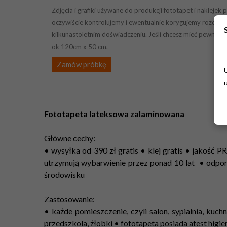
Zdjęcia i grafiki używane do produkcji fototapet i naklej
oczywiście kontrolujemy i ewentualnie korygujemy rozdziel
kilkunastoletnim doświadczeniu. Jeśli chcesz mieć pewność 
ok 120cm x 50 cm.
Zamów próbkę
Fototapeta lateksowa zalaminowana
Główne cechy:
• wysyłka od 390 zł gratis • klej gratis • jakość
utrzymują wybarwienie przez ponad 10 lat • odpo
środowisku
Zastosowanie:
• każde pomieszczenie, czyli salon, sypialnia, kuchn
przedszkola, żłobki • fototapeta posiada atest higi