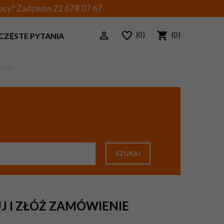
mocy? Zadzwoń
22 678 07 67
(0)
(0)
CZĘSTE PYTANIA
ASTO.
SZUKAJ
J I ZŁÓŻ ZAMÓWIENIE