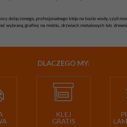
cy dołączonego, profesjonalnego kleju na bazie wody, czyli mont
ć wybraną grafikę na meblu, drzwiach metalowych lub drewnian
DLACZEGO
MY:
A
KLEJ
P
WA
GRATIS
LA