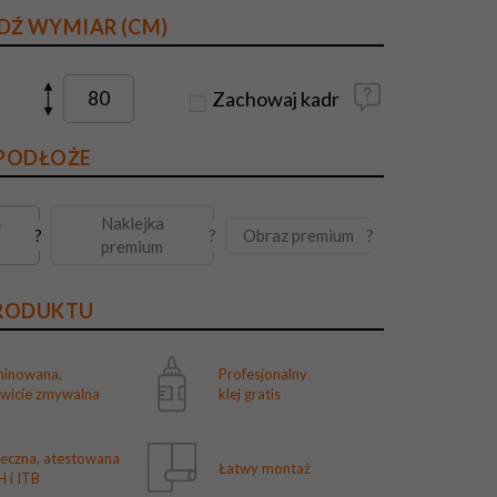
DŹ WYMIAR (CM)
Zachowaj kadr
 PODŁOŻE
a
Naklejka
Obraz premium
?
?
?
premium
PRODUKTU
minowana,
Profesjonalny
owicie zmywalna
klej gratis
ieczna, atestowana
Łatwy montaż
 i ITB