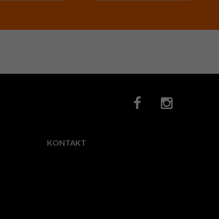
KONTAKT
Fotocity.pl
ul.
Horodelska
28,
03-
522
Warszawa