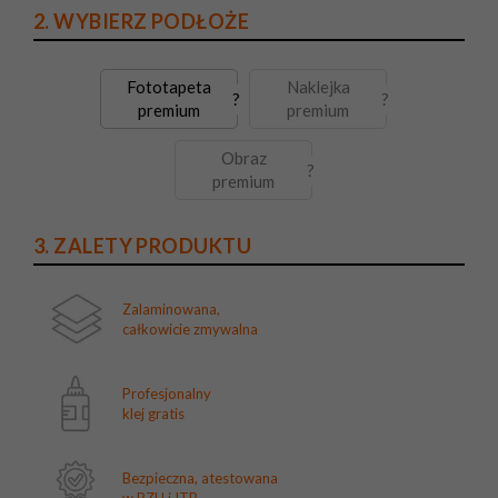
2. WYBIERZ PODŁOŻE
Fototapeta
Naklejka
?
?
premium
premium
Obraz
?
premium
3. ZALETY PRODUKTU
Zalaminowana,
całkowicie zmywalna
Profesjonalny
klej gratis
Bezpieczna, atestowana
w PZH i ITB