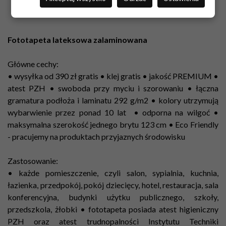
Fototapeta lateksowa zalaminowana
Główne cechy:
• wysyłka od 390 zł gratis • klej gratis • jakość PREMIUM •
atest PZH • swoboda przy myciu i szorowaniu • łączna
gramatura podłoża i laminatu 292 g/m2 • kolory utrzymują
wybarwienie przez ponad 10 lat • odporna na wilgoć •
maksymalna szerokość jednego brytu 123 cm •
Eco Friendly
- pracujemy na produktach przyjaznych środowisku
Zastosowanie:
• każde pomieszczenie, czyli salon, sypialnia, kuchnia,
łazienka, przedpokój, pokój dziecięcy, hotel, restauracja, sala
konferencyjna, budynki użytku publicznego, szkoły,
przedszkola, żłobki • fototapeta posiada atest higieniczny
PZH oraz atest trudnopalności Instytutu Techniki