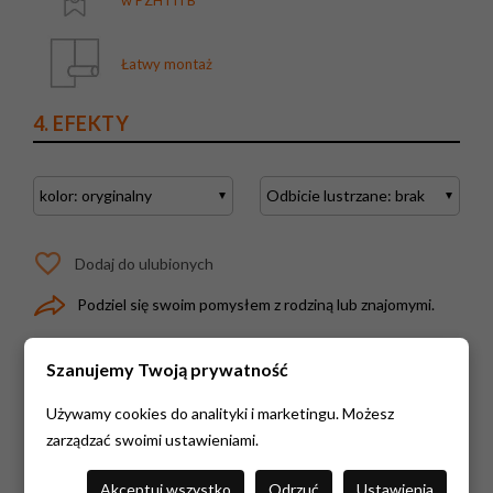
Łatwy montaż
4. EFEKTY
Dodaj do ulubionych
Podziel się swoim pomysłem z rodziną lub znajomymi.
Cena:
183 zł
Szanujemy Twoją prywatność
przed rabatem:
191 zł
Używamy cookies do analityki i marketingu. Możesz
zarządzać swoimi ustawieniami.
KUPUJĘ
Akceptuj wszystko
Odrzuć
Ustawienia