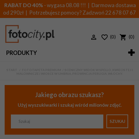
RABAT DO 40%
- wygasa 08.08 !!! | Darmowa dostawa
od 290zł | Potrzebujesz pomocy? Zadzwoń
22 678 07 67
(0)
(0)
PRODUKTY
START
>
FOTOTAPETA PREMIUM
>
SCENICZNY WIDOK W SPELLO, KWIECISTEJ I
MALOWNICZEJ WIOSCE W UMBRIA, PROWINCJA PERUGIA, WŁOCHY.
Jakiego obrazu szukasz?
Użyj wyszukiwarki i szukaj wśród milionów zdjęć.
SZUKAJ