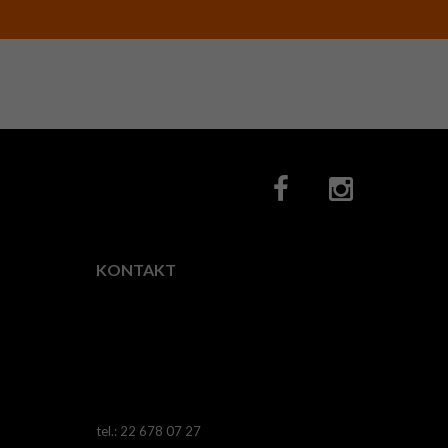
KONTAKT
Fotocity.pl
ul.
Horodelska
28,
03-
522
Warszawa
tel.: 22 678 07 27