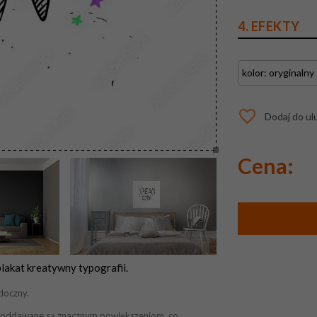
4. EFEKTY
Dodaj do ul
Cena:
akat kreatywny typografii.
doczny.
ek poddawane są znacznym powiększeniom, co