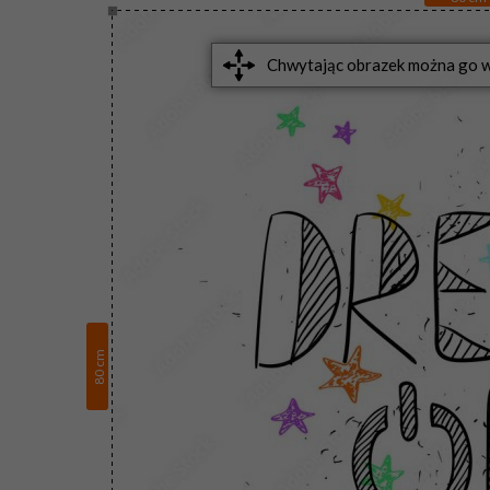
cm
80