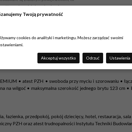
czość przed produkcją, opierając się na naszym
co do jakości, zamów próbkę w skali 1:1, wielkości
Szanujemy Twoją prywatność
Używamy cookies do analityki i marketingu. Możesz zarządzać swoimi
ustawieniami.
Akceptuj wszystko
Odrzuć
Ustawienia
 PREMIUM • atest PZH • swoboda przy myciu i szorowaniu • łąc
rna na wilgoć • maksymalna szerokość jednego brytu 123 cm •
ia, łazienka, przedpokój, pokój dziecięcy, hotel, restauracja, sa
eniczny PZH oraz atest trudnopalności Instytutu Techniki Budowlan