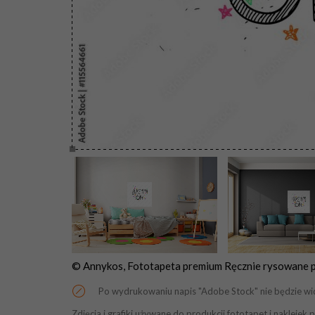
© Annykos, Fototapeta premium Ręcznie rysowane pl
Po wydrukowaniu napis "Adobe Stock" nie będzie wi
Zdjęcia i grafiki używane do produkcji fototapet i naklej