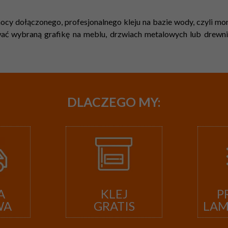
cy dołączonego, profesjonalnego kleju na bazie wody, czyli mont
ć wybraną grafikę na meblu, drzwiach metalowych lub drewnian
DLACZEGO
MY:
A
KLEJ
P
WA
GRATIS
LA