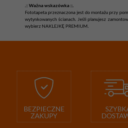
.::
Ważna wskazówka ::.
Fototapeta przeznaczona jest do montażu przy pomo
wytynkowanych ścianach. Jeśli planujesz zamontowa
wybierz NAKLEJKĘ PREMIUM.
BEZPIECZNE
SZYBK
ZAKUPY
DOSTA