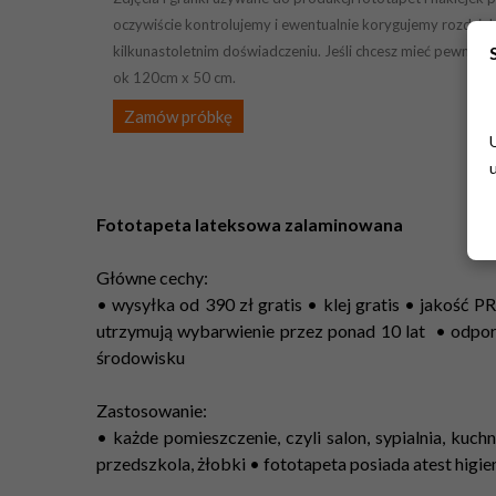
oczywiście kontrolujemy i ewentualnie korygujemy rozdziel
kilkunastoletnim doświadczeniu. Jeśli chcesz mieć pewność 
ok 120cm x 50 cm.
Zamów próbkę
Fototapeta lateksowa zalaminowana
Główne cechy:
• wysyłka od 390 zł gratis • klej gratis • jakość
utrzymują wybarwienie przez ponad 10 lat • odpo
środowisku
Zastosowanie:
• każde pomieszczenie, czyli salon, sypialnia, kuchn
przedszkola, żłobki • fototapeta posiada atest higi