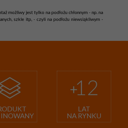
aż możliwy jest tylko na podłożu chłonnym - np. na
ych, szkle itp, - czyli na podłożu niewsiąkliwym -
RODUKT
LAT
MINOWANY
NA RYNKU