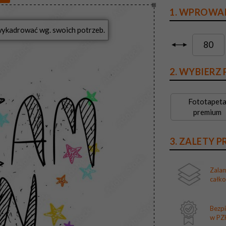
1. WPROWA
?
2. WYBIERZ
Fototapet
premium
3. ZALETY 
Zala
całk
Bezp
w PZH