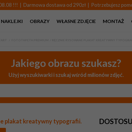
08.08 !!! | Darmowa dostawa od 290zł | Potrzebujesz po
NAKLEJKI
OBRAZY
WŁASNE ZDJĘCIE
MONTAŻ
TART
>
FOTOTAPETA PREMIUM
>
RĘCZNIE RYSOWANE PLAKAT KREATYWNY TYPOGRAFI
Jakiego obrazu szukasz?
Użyj wyszukiwarki i szukaj wśród milionów zdjęć.
DOSTOSU
 plakat kreatywny typografii.