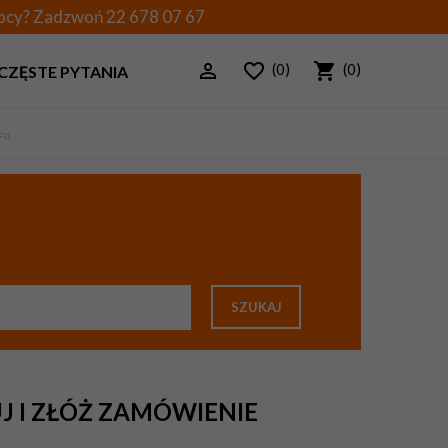
mocy? Zadzwoń
22 678 07 67
(0)
(0)
CZĘSTE PYTANIA
I.
SZUKAJ
J I ZŁÓŻ ZAMÓWIENIE