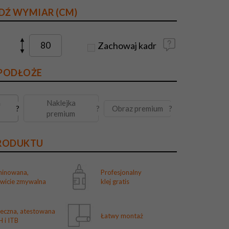
DŹ WYMIAR (CM)
Zachowaj kadr
 PODŁOŻE
a
Naklejka
Obraz premium
?
?
?
premium
PRODUKTU
minowana,
Profesjonalny
owicie zmywalna
klej gratis
ieczna, atestowana
Łatwy montaż
 i ITB