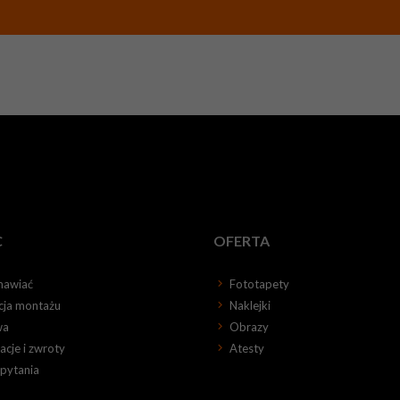
C
OFERTA
mawiać
Fototapety
kcja montażu
Naklejki
wa
Obrazy
cje i zwroty
Atesty
 pytania