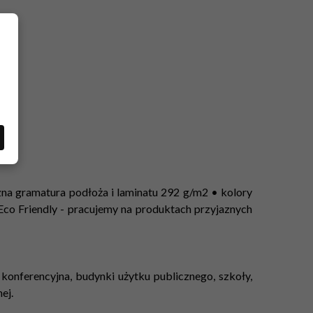
zna gramatura podłoża i laminatu 292 g/m2 • kolory
Eco Friendly - pracujemy na produktach przyjaznych
la konferencyjna, budynki użytku publicznego, szkoły,
ej.