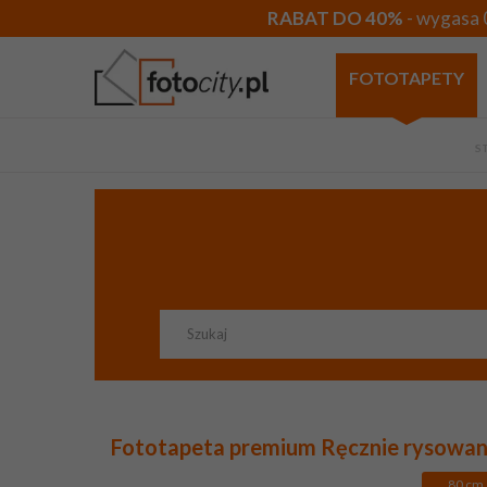
RABAT DO 40%
- wygasa 
FOTOTAPETY
S
Fototapeta premium Ręcznie rysowane
80
cm