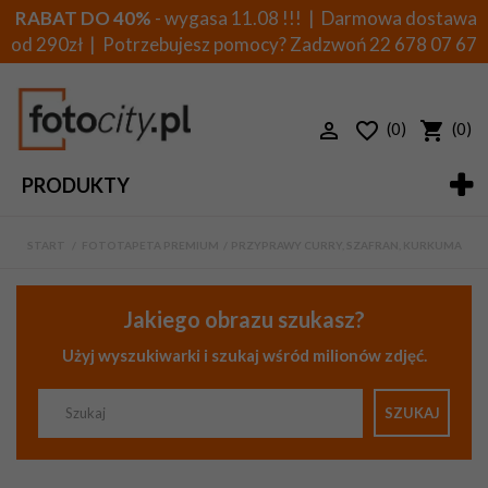
RABAT DO 40%
- wygasa 11.08 !!! | Darmowa dostawa
od 290zł | Potrzebujesz pomocy? Zadzwoń
22 678 07 67
(0)
(0)
PRODUKTY
START
>
FOTOTAPETA PREMIUM
>
PRZYPRAWY CURRY, SZAFRAN, KURKUMA
Jakiego obrazu szukasz?
Użyj wyszukiwarki i szukaj wśród milionów zdjęć.
SZUKAJ