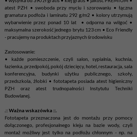
• wysyłka od 390 zł gratis • klej gratis • jakość PREMIUM •
atest PZH • swoboda przy myciu i szorowaniu • łączna
gramatura podłoża i laminatu 292 g/m2 • kolory utrzymują
wybarwienie przez ponad 10 lat • odporna na wilgoć •
maksymalna szerokość jednego brytu 123 cm •
Eco Friendly
- pracujemy na produktach przyjaznych środowisku
Zastosowanie:
• każde pomieszczenie, czyli salon, sypialnia, kuchnia,
łazienka, przedpokój, pokój dziecięcy, hotel, restauracja, sala
konferencyjna, budynki użytku publicznego, szkoły,
przedszkola, żłobki • fototapeta posiada atest higieniczny
PZH oraz atest trudnopalności Instytutu Techniki
Budowlanej.
.::
Ważna wskazówka ::.
Fototapeta przeznaczona jest do montażu przy pomocy
dołączonego, profesjonalnego kleju na bazie wody, czyli
montaż możliwy jest tylko na podłożu chłonnym - np. na