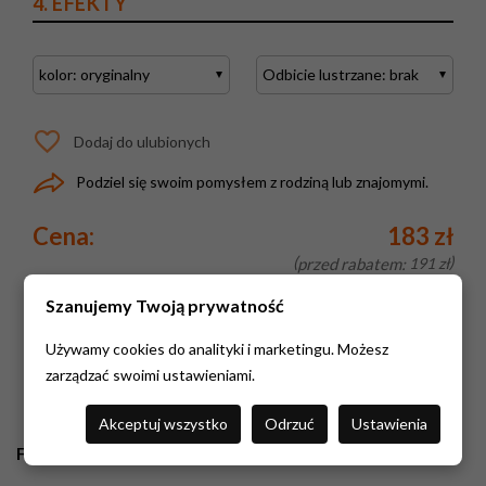
4. EFEKTY
Dodaj do ulubionych
Podziel się swoim pomysłem z rodziną lub znajomymi.
Cena:
183 zł
przed rabatem:
191 zł
Szanujemy Twoją prywatność
KUPUJĘ
Używamy cookies do analityki i marketingu. Możesz
zarządzać swoimi ustawieniami.
Akceptuj wszystko
Odrzuć
Ustawienia
Fototapeta lateksowa zalaminowana