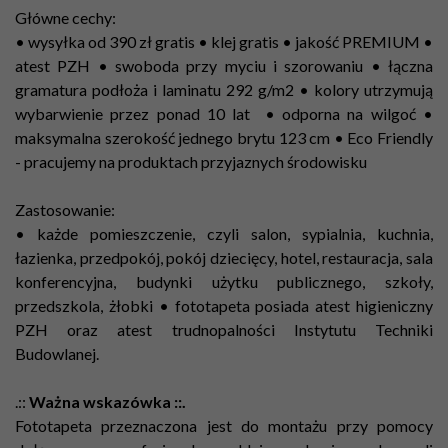
Główne cechy:
• wysyłka od 390 zł gratis • klej gratis • jakość PREMIUM •
atest PZH • swoboda przy myciu i szorowaniu • łączna
gramatura podłoża i laminatu 292 g/m2 • kolory utrzymują
wybarwienie przez ponad 10 lat • odporna na wilgoć •
maksymalna szerokość jednego brytu 123 cm •
Eco Friendly
- pracujemy na produktach przyjaznych środowisku
Zastosowanie:
• każde pomieszczenie, czyli salon, sypialnia, kuchnia,
łazienka, przedpokój, pokój dziecięcy, hotel, restauracja, sala
konferencyjna, budynki użytku publicznego, szkoły,
przedszkola, żłobki • fototapeta posiada atest higieniczny
PZH oraz atest trudnopalności Instytutu Techniki
Budowlanej.
.::
Ważna wskazówka ::.
Fototapeta przeznaczona jest do montażu przy pomocy