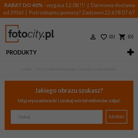
RABAT DO 40%
- wygasa 12.08 !!! | Darmowa dostawa
od 290zł | Potrzebujesz pomocy? Zadzwoń
22 678 07 67
(0)
(0)
PRODUKTY
START
>
FOTOTAPETA PREMIUM
>
PROJEKT PIŁKI NOŻNEJ
Jakiego obrazu szukasz?
Użyj wyszukiwarki i szukaj wśród milionów zdjęć.
SZUKAJ