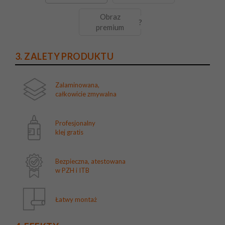
Obraz
?
premium
3. ZALETY PRODUKTU
Zalaminowana,
całkowicie zmywalna
Profesjonalny
klej gratis
Bezpieczna, atestowana
w PZH i ITB
Łatwy montaż