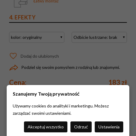
Łatwy montaż
4. EFEKTY
Dodaj do ulubionych
Podziel się swoim pomysłem z rodziną lub znajomymi.
Cena:
183 zł
przed rabatem:
191 zł
Szanujemy Twoją prywatność
Używamy cookies do analityki i marketingu. Możesz
KUPUJĘ
zarządzać swoimi ustawieniami.
Akceptuj wszystko
Odrzuć
Ustawienia