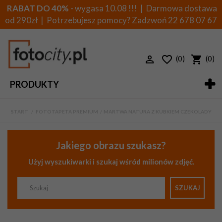
RABAT DO 40%
- wygasa 10.08 !!! | Darmowa dostawa
od 290zł | Potrzebujesz pomocy? Zadzwoń
22 678 07 67
(0)
(0)
PRODUKTY
START
>
FOTOTAPETA PREMIUM
>
MARTWA NATURA Z KUBKIEM CZEKOLADY
Jakiego obrazu szukasz?
Użyj wyszukiwarki i szukaj wśród milionów zdjęć.
SZUKAJ