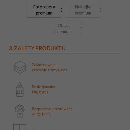
Fototapeta
Naklejka
?
?
premium
premium
Obraz
?
premium
3. ZALETY PRODUKTU
Zalaminowana,
całkowicie zmywalna
Profesjonalny
klej gratis
Bezpieczna, atestowana
w PZH i ITB