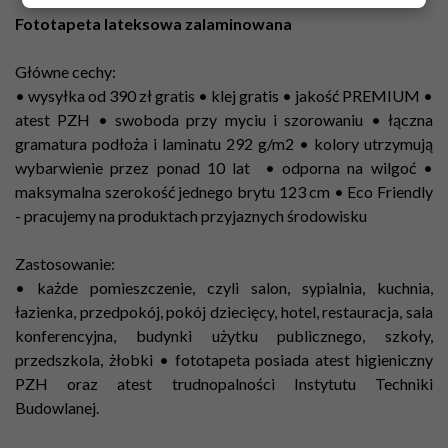
Fototapeta lateksowa zalaminowana
Główne cechy:
• wysyłka od 390 zł gratis • klej gratis • jakość PREMIUM •
atest PZH • swoboda przy myciu i szorowaniu • łączna
gramatura podłoża i laminatu 292 g/m2 • kolory utrzymują
wybarwienie przez ponad 10 lat • odporna na wilgoć •
maksymalna szerokość jednego brytu 123 cm •
Eco Friendly
- pracujemy na produktach przyjaznych środowisku
Zastosowanie:
• każde pomieszczenie, czyli salon, sypialnia, kuchnia,
łazienka, przedpokój, pokój dziecięcy, hotel, restauracja, sala
konferencyjna, budynki użytku publicznego, szkoły,
przedszkola, żłobki • fototapeta posiada atest higieniczny
PZH oraz atest trudnopalności Instytutu Techniki
Budowlanej.