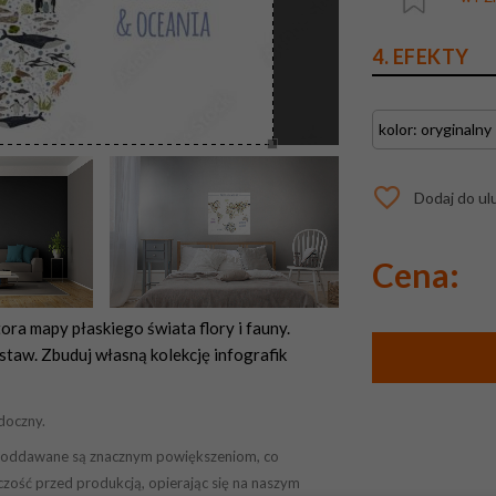
4. EFEKTY
Dodaj do ul
Cena:
a mapy płaskiego świata flory i fauny.
estaw. Zbuduj własną kolekcję infografik
doczny.
ek poddawane są znacznym powiększeniom, co
czość przed produkcją, opierając się na naszym