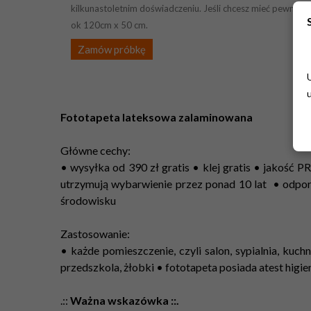
kilkunastoletnim doświadczeniu. Jeśli chcesz mieć pewność 
ok 120cm x 50 cm.
Zamów próbkę
Fototapeta lateksowa zalaminowana
Główne cechy:
• wysyłka od 390 zł gratis • klej gratis • jakość
utrzymują wybarwienie przez ponad 10 lat • odpo
środowisku
Zastosowanie:
• każde pomieszczenie, czyli salon, sypialnia, kuchn
przedszkola, żłobki • fototapeta posiada atest higi
.::
Ważna wskazówka ::.