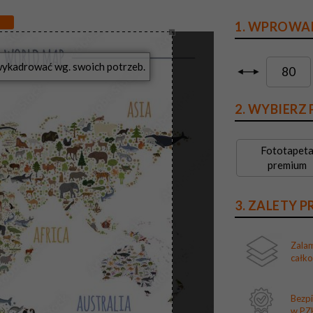
1. WPROWA
?
2. WYBIERZ
Fototapet
premium
3. ZALETY 
Zala
całk
Bezp
w PZH