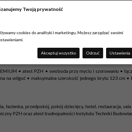
co do jakości, zamów próbkę w skali 1:1, wielkości
Szanujemy Twoją prywatność
Używamy cookies do analityki i marketingu. Możesz zarządzać swoimi
ustawieniami.
Akceptuj wszystko
Odrzuć
Ustawienia
 PREMIUM • atest PZH • swoboda przy myciu i szorowaniu • łąc
rna na wilgoć • maksymalna szerokość jednego brytu 123 cm •
ia, łazienka, przedpokój, pokój dziecięcy, hotel, restauracja, sa
eniczny PZH oraz atest trudnopalności Instytutu Techniki Budowlan