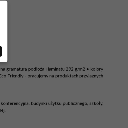
zna gramatura podłoża i laminatu 292 g/m2 • kolory
Eco Friendly - pracujemy na produktach przyjaznych
la konferencyjna, budynki użytku publicznego, szkoły,
ej.