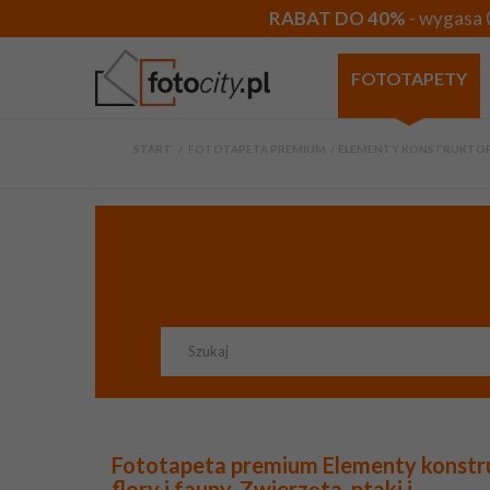
RABAT DO 40%
- wygasa 
FOTOTAPETY
START
>
FOTOTAPETA PREMIUM
>
ELEMENTY KONSTRUKTORA M
Fototapeta premium Elementy konstr
flory i fauny. Zwierzęta, ptaki i...