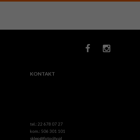
KONTAKT
Fotocity.pl
ul.
Horodelska
28,
03-
522
Warszawa
tel.: 22 678 07 27
kom.: 506 301 101
sklep@fotocity.pl