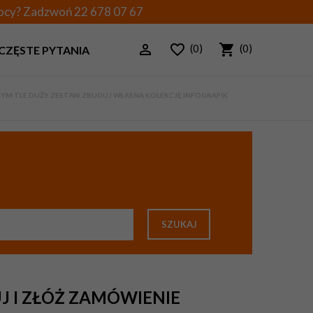
mocy? Zadzwoń
22 678 07 67
(0)
(0)
CZĘSTE PYTANIA
AŁYM TLE DUŻY ZESTAW. ZBUDUJ WŁASNĄ KOLEKCJĘ INFOGRAFIK
SZUKAJ
J I ZŁÓŻ ZAMÓWIENIE