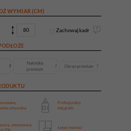
DŹ WYMIAR (CM)
Zachowaj kadr
 PODŁOŻE
a
Naklejka
Obraz premium
?
?
?
premium
PRODUKTU
minowana,
Profesjonalny
owicie zmywalna
klej gratis
ieczna, atestowana
Łatwy montaż
 i ITB