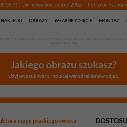
08.08 !!! | Darmowa dostawa od 290zł | Potrzebujesz po
NAKLEJKI
OBRAZY
WŁASNE ZDJĘCIE
MONTAŻ
APY PŁASKIEGO ŚWIATA FLORY I FAUNY. ZWIERZĘTA, PTAKI I ŻYCIE MORSKIE NA BI
GEOGRAFICZNYCH
Jakiego obrazu szukasz?
Użyj wyszukiwarki i szukaj wśród milionów zdjęć.
DOSTOSU
uktora mapy płaskiego świata