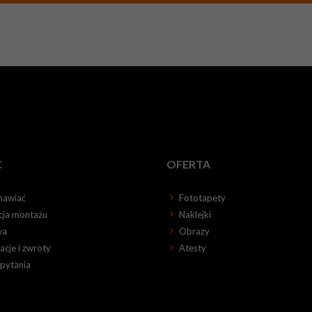
C
OFERTA
mawiać
Fototapety
kcja montażu
Naklejki
wa
Obrazy
cje i zwroty
Atesty
 pytania