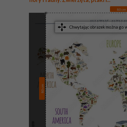
80
cm
cm
80