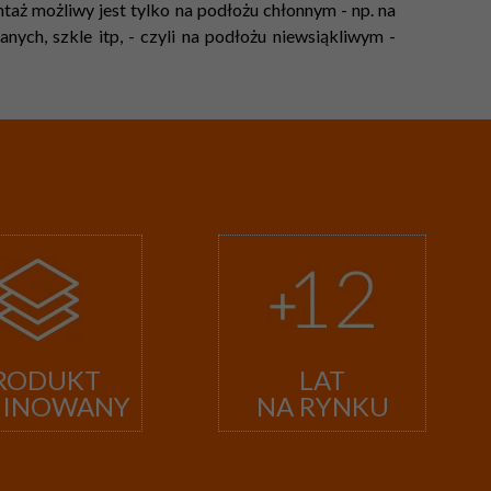
aż możliwy jest tylko na podłożu chłonnym - np. na
ych, szkle itp, - czyli na podłożu niewsiąkliwym -
RODUKT
LAT
MINOWANY
NA RYNKU