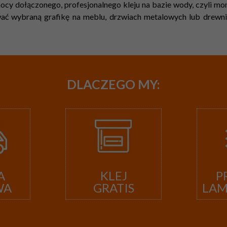
cy dołączonego, profesjonalnego kleju na bazie wody, czyli mont
ć wybraną grafikę na meblu, drzwiach metalowych lub drewnian
DLACZEGO
MY:
A
KLEJ
P
WA
GRATIS
LA