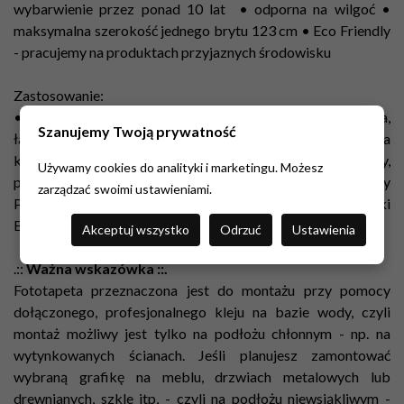
wybarwienie przez ponad 10 lat • odporna na wilgoć •
maksymalna szerokość jednego brytu 123 cm •
Eco Friendly
- pracujemy na produktach przyjaznych środowisku
Zastosowanie:
• każde pomieszczenie, czyli salon, sypialnia, kuchnia,
Szanujemy Twoją prywatność
łazienka, przedpokój, pokój dziecięcy, hotel, restauracja, sala
konferencyjna, budynki użytku publicznego, szkoły,
Używamy cookies do analityki i marketingu. Możesz
przedszkola, żłobki • fototapeta posiada atest higieniczny
zarządzać swoimi ustawieniami.
PZH oraz atest trudnopalności Instytutu Techniki
Budowlanej.
Akceptuj wszystko
Odrzuć
Ustawienia
.::
Ważna wskazówka ::.
Fototapeta przeznaczona jest do montażu przy pomocy
dołączonego, profesjonalnego kleju na bazie wody, czyli
montaż możliwy jest tylko na podłożu chłonnym - np. na
wytynkowanych ścianach. Jeśli planujesz zamontować
wybraną grafikę na meblu, drzwiach metalowych lub
drewnianych, szkle itp, - czyli na podłożu niewsiąkliwym -