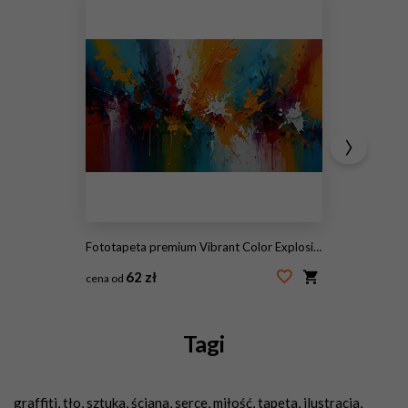
›
Fototapeta premium Vibrant Color Explosion Abstract Painting with Splashes and Textures Energetic and Expressive a Burst of Creative Energy
62 zł
cena od
#1317043676
Tagi
graffiti
,
tło
,
sztuka
,
ściana
,
serce
,
miłość
,
tapeta
,
ilustracja
,