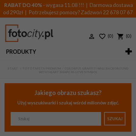
RABAT DO 40%
- wygasa 11.08 !!! | Darmowa dostawa
od 290zł | Potrzebujesz pomocy? Zadzwoń
22 678 07 67
(0)
(0)
PRODUKTY
START
>
FOTOTAPETA PREMIUM
>
COLORFUL GRAFFITI WALL BACKGROUND
WITH HEART SHAPE AS LOVE SYMBOL
Jakiego obrazu szukasz?
Użyj wyszukiwarki i szukaj wśród milionów zdjęć.
SZUKAJ