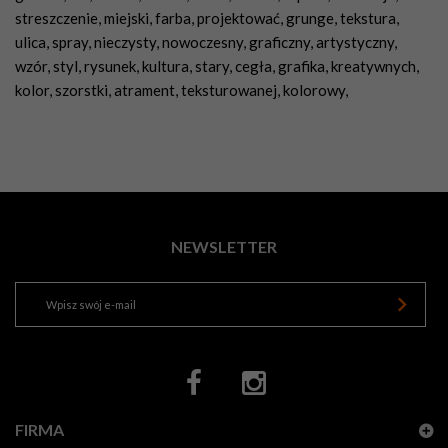
streszczenie
,
miejski
,
farba
,
projektować
,
grunge
,
tekstura
,
ulica
,
spray
,
nieczysty
,
nowoczesny
,
graficzny
,
artystyczny
,
wzór
,
styl
,
rysunek
,
kultura
,
stary
,
cegła
,
grafika
,
kreatywnych
,
kolor
,
szorstki
,
atrament
,
teksturowanej
,
kolorowy
,
NEWSLETTER
FIRMA