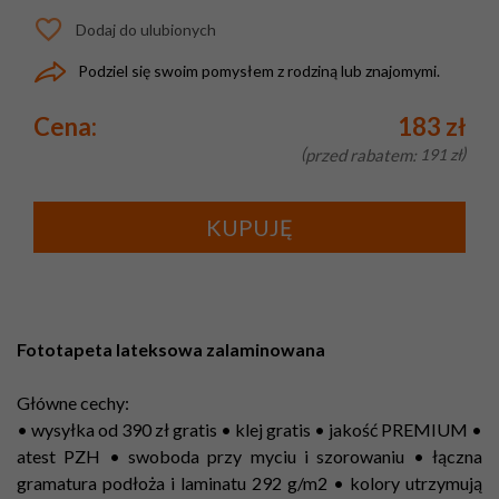
Dodaj do ulubionych
Podziel się swoim pomysłem z rodziną lub znajomymi.
Cena:
183 zł
przed rabatem:
191 zł
KUPUJĘ
Fototapeta lateksowa zalaminowana
Główne cechy:
• wysyłka od 390 zł gratis • klej gratis • jakość PREMIUM •
atest PZH • swoboda przy myciu i szorowaniu • łączna
gramatura podłoża i laminatu 292 g/m2 • kolory utrzymują