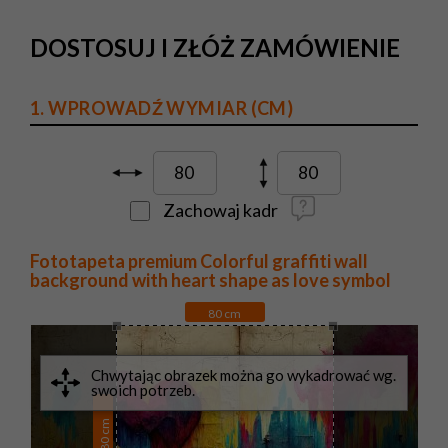
DOSTOSUJ I ZŁÓŻ ZAMÓWIENIE
1. WPROWADŹ WYMIAR (CM)
Zachowaj kadr
Fototapeta premium Colorful graffiti wall
background with heart shape as love symbol
80
cm
cm
80