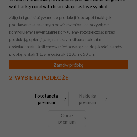
wall background with heart shape as love symbol
Zdjęcia i grafiki używane do produkcji fototapet i naklejek
poddawane są znacznym powiększeniom, co oczywiście
kontrolujemy i ewentualnie korygujemy rozdzielczość przed
produkcją, opierając się na naszym kilkunastoletnim
doświadczeniu. Jeśli chcesz mieć pewność co do jakości, zamów
próbkę w skali 1:1, wielkości ok 120cm x 50 cm.
Zamów próbkę
2. WYBIERZ PODŁOŻE
Fototapeta
Naklejka
?
?
premium
premium
Obraz
?
premium