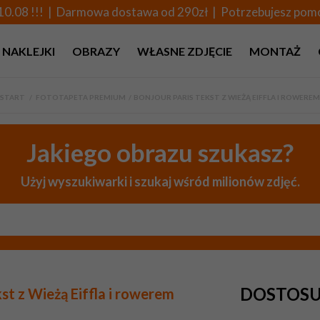
10.08 !!! | Darmowa dostawa od 290zł | Potrzebujesz po
NAKLEJKI
OBRAZY
WŁASNE ZDJĘCIE
MONTAŻ
START
>
FOTOTAPETA PREMIUM
>
BONJOUR PARIS TEKST Z WIEŻĄ EIFFLA I ROWEREM
Jakiego obrazu szukasz?
Użyj wyszukiwarki i szukaj wśród milionów zdjęć.
DOSTOSU
st z Wieżą Eiffla i rowerem