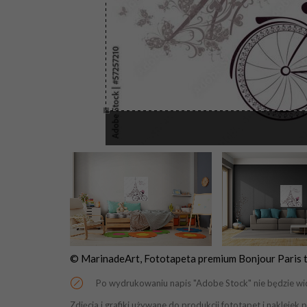
© MarinadeArt, Fototapeta premium Bonjour Paris te
Po wydrukowaniu napis "Adobe Stock" nie będzie wi
Zdjęcia i grafiki używane do produkcji fototapet i naklej