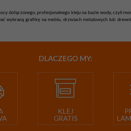
cy dołączonego, profesjonalnego kleju na bazie wody, czyli mont
ć wybraną grafikę na meblu, drzwiach metalowych lub drewnian
DLACZEGO
MY:
A
KLEJ
P
WA
GRATIS
LA