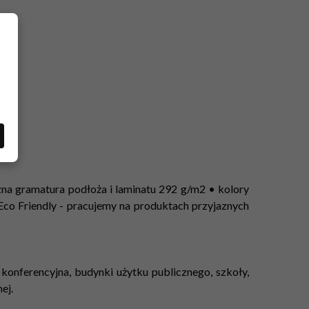
zna gramatura podłoża i laminatu 292 g/m2 • kolory
Eco Friendly - pracujemy na produktach przyjaznych
la konferencyjna, budynki użytku publicznego, szkoły,
ej.