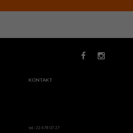
KONTAKT
Fotocity.pl
ul.
Horodelska
28,
03-
522
Warszawa
tel.: 22 678 07 27