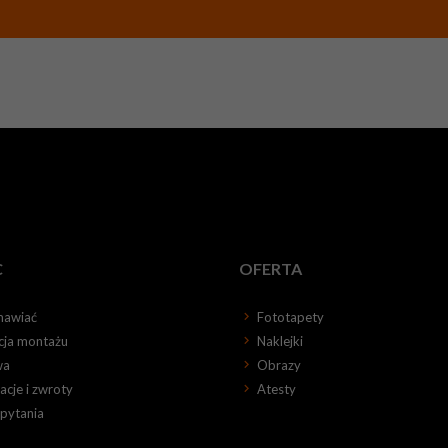
C
OFERTA
mawiać
Fototapety
kcja montażu
Naklejki
wa
Obrazy
cje i zwroty
Atesty
 pytania