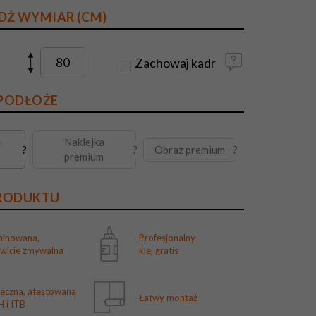
DŹ WYMIAR (CM)
Zachowaj kadr
 PODŁOŻE
a
Naklejka
Obraz premium
?
?
?
premium
PRODUKTU
minowana,
Profesjonalny
owicie zmywalna
klej gratis
ieczna, atestowana
Łatwy montaż
 i ITB