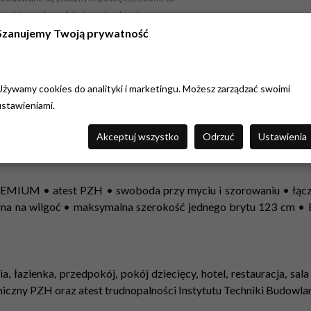
czość przed produkcją, opierając się na naszym
co do jakości, zamów próbkę w skali 1:1, wielkości
Szanujemy Twoją prywatność
Używamy cookies do analityki i marketingu. Możesz zarządzać swoimi
ustawieniami.
Akceptuj wszystko
Odrzuć
Ustawienia
 PREMIUM • atest PZH • swoboda przy myciu i szorowaniu • łąc
rna na wilgoć • maksymalna szerokość jednego brytu 123 cm •
ia, łazienka, przedpokój, pokój dziecięcy, hotel, restauracja, sa
eniczny PZH oraz atest trudnopalności Instytutu Techniki Budowlan