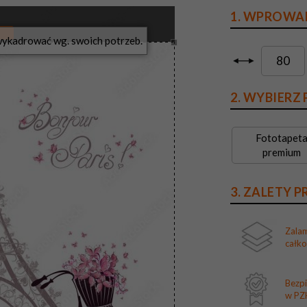
1. WPROWA
?
2. WYBIERZ
Fototapet
premium
3. ZALETY 
Zala
całk
Bezp
w PZH