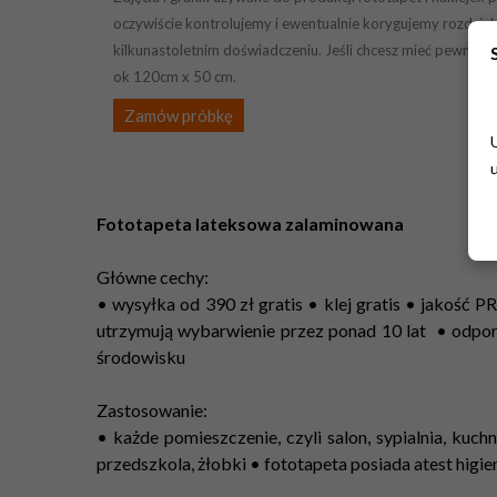
oczywiście kontrolujemy i ewentualnie korygujemy rozdziel
kilkunastoletnim doświadczeniu. Jeśli chcesz mieć pewność 
ok 120cm x 50 cm.
Zamów próbkę
Fototapeta lateksowa zalaminowana
Główne cechy:
• wysyłka od 390 zł gratis • klej gratis • jakość
utrzymują wybarwienie przez ponad 10 lat • odpo
środowisku
Zastosowanie:
• każde pomieszczenie, czyli salon, sypialnia, kuchn
przedszkola, żłobki • fototapeta posiada atest higi