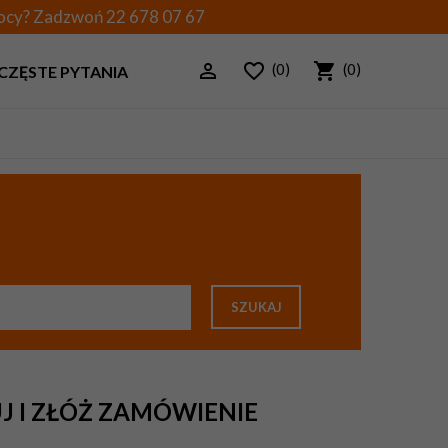
mocy? Zadzwoń
22 678 07 67
(0)
(0)
CZĘSTE PYTANIA
SZUKAJ
J I ZŁÓŻ ZAMÓWIENIE