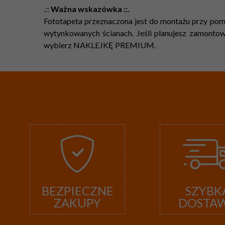
.::
Ważna wskazówka ::.
Fototapeta przeznaczona jest do montażu przy pomo
wytynkowanych ścianach. Jeśli planujesz zamontowa
wybierz NAKLEJKĘ PREMIUM.
BEZPIECZNE
SZYBK
ZAKUPY
DOSTA