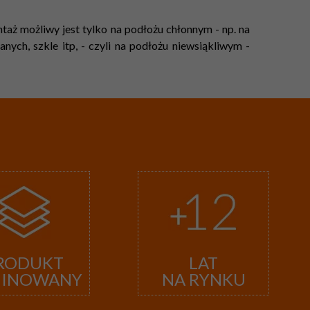
aż możliwy jest tylko na podłożu chłonnym - np. na
ych, szkle itp, - czyli na podłożu niewsiąkliwym -
RODUKT
LAT
MINOWANY
NA RYNKU