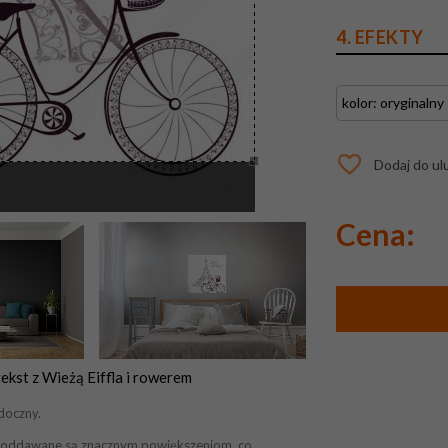
4. EFEKTY
Dodaj do ul
Cena:
kst z Wieżą Eiffla i rowerem
doczny.
ek poddawane są znacznym powiększeniom, co