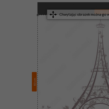
80
cm
cm
80