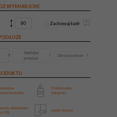
DŹ WYMIAR (CM)
Zachowaj kadr
 PODŁOŻE
a
Naklejka
Obraz premium
?
?
?
premium
PRODUKTU
minowana,
Profesjonalny
owicie zmywalna
klej gratis
ieczna, atestowana
Łatwy montaż
 i ITB