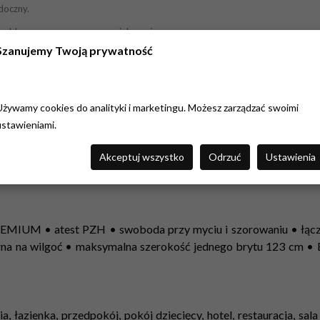
doczny.
ek poddawane są znacznym powiększeniom, co
czość przed produkcją, opierając się na naszym
Szanujemy Twoją prywatność
co do jakości, zamów próbkę w skali 1:1, wielkości
Używamy cookies do analityki i marketingu. Możesz zarządzać swoimi
ustawieniami.
Akceptuj wszystko
Odrzuć
Ustawienia
 PREMIUM • atest PZH • swoboda przy myciu i szorowaniu • łąc
rna na wilgoć • maksymalna szerokość jednego brytu 123 cm •
ia, łazienka, przedpokój, pokój dziecięcy, hotel, restauracja, sa