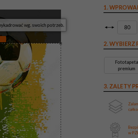
1. WPROWA
?
2. WYBIERZ
Fototapet
premium
3. ZALETY 
Zala
całk
Bezp
w PZH