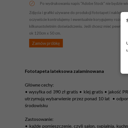
Po wydrukowaniu napis "Adobe Stock" nie będzie wi
Zdjęcia i grafiki używane do produkcji fototapet i naklej
oczywiście kontrolujemy i ewentualnie korygujemy rozdziel
kilkunastoletnim doświadczeniu. Jeśli chcesz mieć pewność 
ok 120cm x 50 cm.
Zamów próbkę
Fototapeta lateksowa zalaminowana
Główne cechy:
• wysyłka od 390 zł gratis • klej gratis • jakość
utrzymują wybarwienie przez ponad 10 lat • odpo
środowisku
Zastosowanie:
• każde pomieszczenie, czyli salon, sypialnia, kuchn