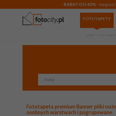
RABAT DO 40%
- wygasa 
FOTOTAPETY
START
>
FOTOTAPET
Fototapeta premium Banner piłki nożn
osobnych warstwach i pogrupowane.