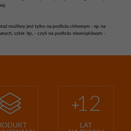
ej.
aż możliwy jest tylko na podłożu chłonnym - np. na
ych, szkle itp, - czyli na podłożu niewsiąkliwym -
RODUKT
LAT