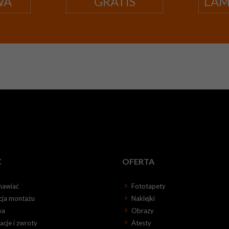
WA
GRATIS
LA
C
OFERTA
mawiać
Fototapety
kcja montażu
Naklejki
wa
Obrazy
cje i zwroty
Atesty