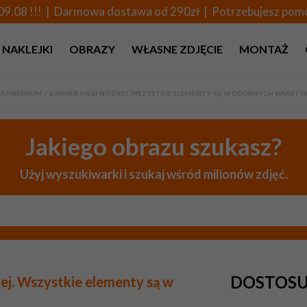
09.08 !!! | Darmowa dostawa od 290zł | Potrzebujesz po
NAKLEJKI
OBRAZY
WŁASNE ZDJĘCIE
MONTAŻ
A PREMIUM
>
BANNER PIŁKI NOŻNEJ. WSZYSTKIE ELEMENTY SĄ W OSOBNYCH WARST
Jakiego obrazu szukasz?
Użyj wyszukiwarki i szukaj wśród milionów zdjęć.
DOSTOSU
ej. Wszystkie elementy są w