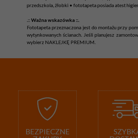
przedszkola, żłobki • fototapeta posiada atest higi
.::
Ważna wskazówka ::.
Fototapeta przeznaczona jest do montażu przy pomo
wytynkowanych ścianach. Jeśli planujesz zamontowa
wybierz NAKLEJKĘ PREMIUM.
BEZPIECZNE
SZYBK