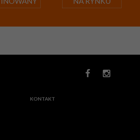
MINOWANY
NA RYNKU
KONTAKT
Fotocity.pl
ul.
Horodelska
28,
03-
522