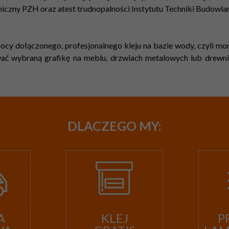
eniczny PZH oraz atest trudnopalności Instytutu Techniki Budowlan
cy dołączonego, profesjonalnego kleju na bazie wody, czyli mont
ć wybraną grafikę na meblu, drzwiach metalowych lub drewnian
DLACZEGO
MY:
A
KLEJ
P