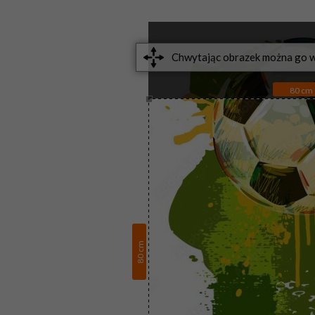
80
cm
cm
80