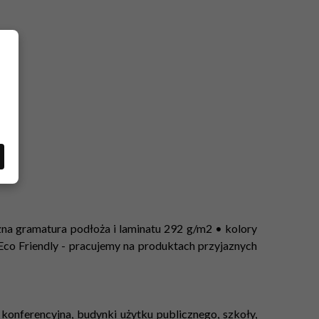
zna gramatura podłoża i laminatu 292 g/m2 • kolory
Eco Friendly - pracujemy na produktach przyjaznych
la konferencyjna, budynki użytku publicznego, szkoły,