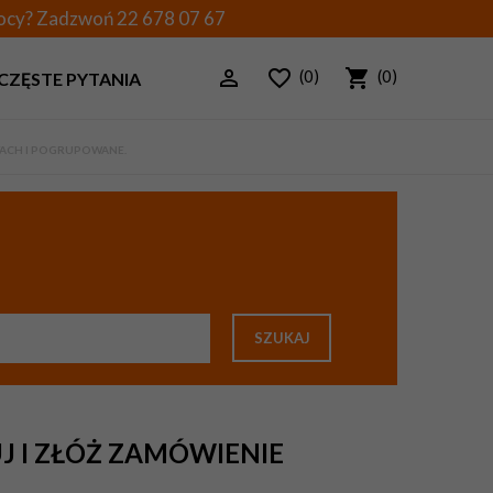
mocy? Zadzwoń
22 678 07 67
(0)
(0)
CZĘSTE PYTANIA
WACH I POGRUPOWANE.
SZUKAJ
J I ZŁÓŻ ZAMÓWIENIE