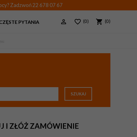
mocy? Zadzwoń
22 678 07 67
(0)
(0)
CZĘSTE PYTANIA
ZKI
SZUKAJ
J I ZŁÓŻ ZAMÓWIENIE