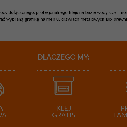
cy dołączonego, profesjonalnego kleju na bazie wody, czyli mont
ć wybraną grafikę na meblu, drzwiach metalowych lub drewnian
DLACZEGO
MY:
A
KLEJ
P
WA
GRATIS
LA