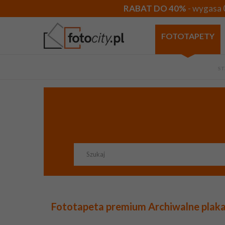
RABAT DO 40%
- wygasa 
FOTOTAPETY
ST
Fototapeta premium Archiwalne plaka