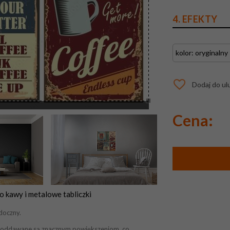
4. EFEKTY
Dodaj do ul
Cena:
o kawy i metalowe tabliczki
doczny.
ek poddawane są znacznym powiększeniom, co