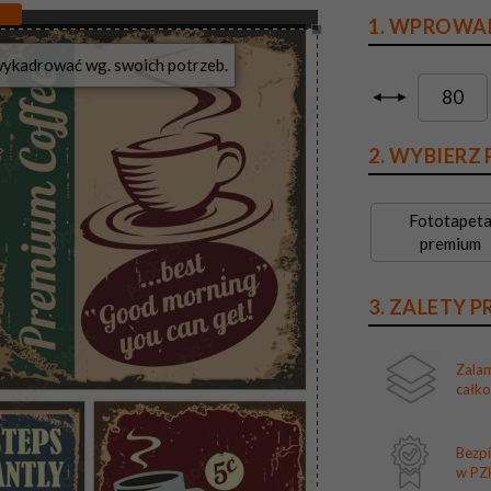
1. WPROWA
?
2. WYBIERZ
Fototapet
premium
3. ZALETY 
Zala
całk
Bezp
w PZH