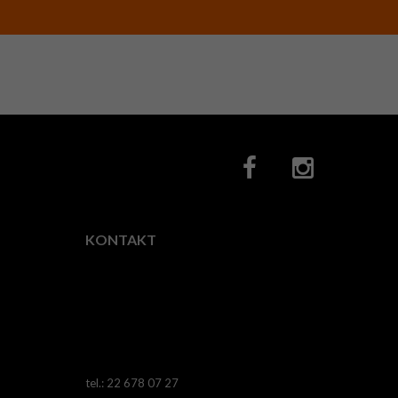
KONTAKT
Fotocity.pl
ul.
Horodelska
28,
03-
522
Warszawa
tel.: 22 678 07 27