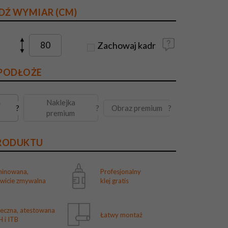
DŹ WYMIAR (CM)
Zachowaj kadr
 PODŁOŻE
a
Naklejka
Obraz premium
?
?
?
premium
PRODUKTU
minowana,
Profesjonalny
owicie zmywalna
klej gratis
ieczna, atestowana
Łatwy montaż
 i ITB