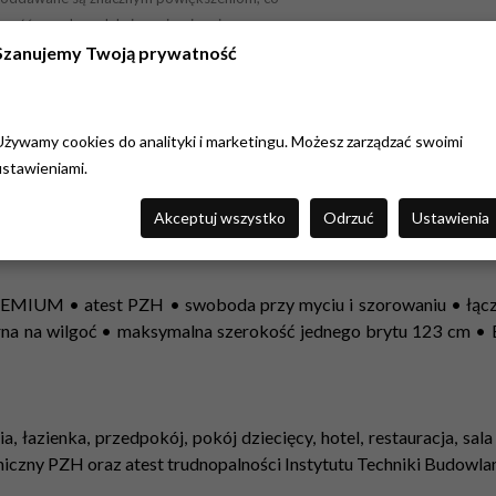
czość przed produkcją, opierając się na naszym
co do jakości, zamów próbkę w skali 1:1, wielkości
Szanujemy Twoją prywatność
Używamy cookies do analityki i marketingu. Możesz zarządzać swoimi
ustawieniami.
Akceptuj wszystko
Odrzuć
Ustawienia
 PREMIUM • atest PZH • swoboda przy myciu i szorowaniu • łąc
rna na wilgoć • maksymalna szerokość jednego brytu 123 cm •
ia, łazienka, przedpokój, pokój dziecięcy, hotel, restauracja, sa
eniczny PZH oraz atest trudnopalności Instytutu Techniki Budowlan