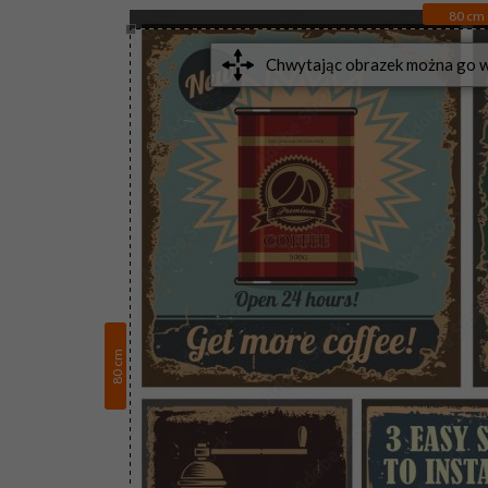
80
cm
cm
80