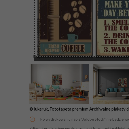
© lukeruk, Fototapeta premium Archiwalne plakaty d
Po wydrukowaniu napis "Adobe Stock" nie będzie wi
Zdjęcia i grafiki używane do produkcji fototapet i naklej