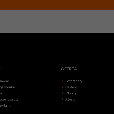
C
OFERTA
mawiać
Fototapety
kcja montażu
Naklejki
wa
Obrazy
cje i zwroty
Atesty
 pytania