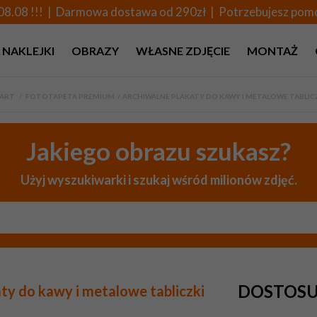
08.08 !!! | Darmowa dostawa od 290zł | Potrzebujesz po
NAKLEJKI
OBRAZY
WŁASNE ZDJĘCIE
MONTAŻ
ART
>
FOTOTAPETA PREMIUM
>
ARCHIWALNE PLAKATY DO KAWY I METALOWE TABLIC
Jakiego obrazu szukasz?
Użyj wyszukiwarki i szukaj wśród milionów zdjęć.
DOSTOSU
ty do kawy i metalowe tabliczki