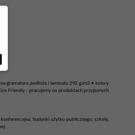
zna gramatura podłoża i laminatu 292 g/m2 • kolory
Eco Friendly - pracujemy na produktach przyjaznych
la konferencyjna, budynki użytku publicznego, szkoły,
ej.