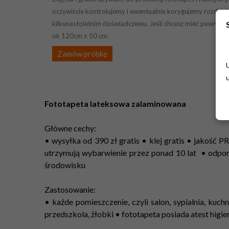
oczywiście kontrolujemy i ewentualnie korygujemy rozdziel
kilkunastoletnim doświadczeniu. Jeśli chcesz mieć pewność 
ok 120cm x 50 cm.
Zamów próbkę
Fototapeta lateksowa zalaminowana
Główne cechy:
• wysyłka od 390 zł gratis • klej gratis • jakość
utrzymują wybarwienie przez ponad 10 lat • odpo
środowisku
Zastosowanie:
• każde pomieszczenie, czyli salon, sypialnia, kuchn
przedszkola, żłobki • fototapeta posiada atest higi