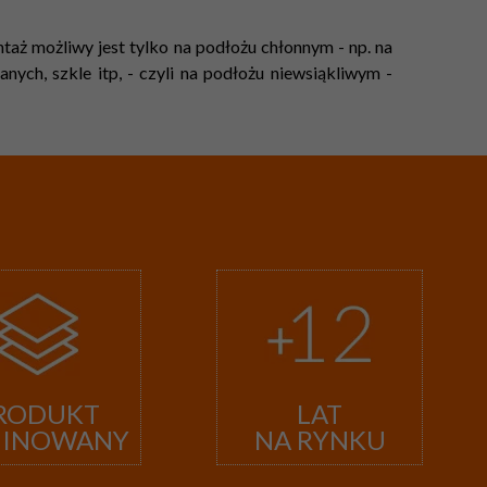
aż możliwy jest tylko na podłożu chłonnym - np. na
ych, szkle itp, - czyli na podłożu niewsiąkliwym -
RODUKT
LAT
MINOWANY
NA RYNKU