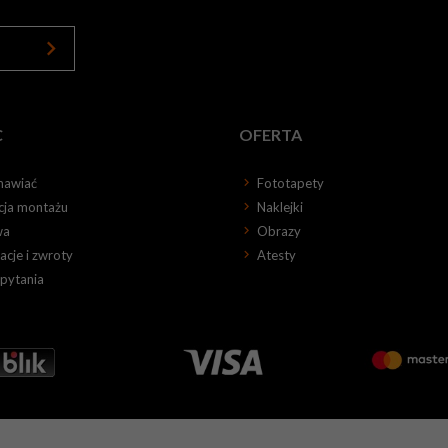
C
OFERTA
mawiać
Fototapety
kcja montażu
Naklejki
wa
Obrazy
cje i zwroty
Atesty
 pytania