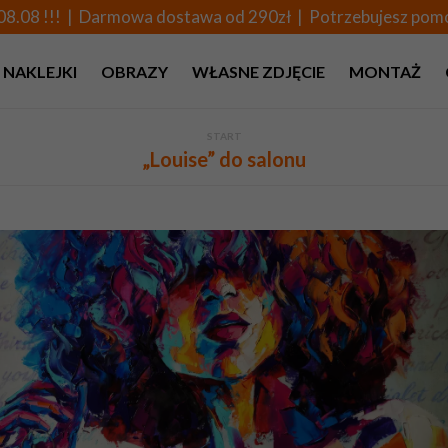
08.08 !!! | Darmowa dostawa od 290zł | Potrzebujesz po
NAKLEJKI
OBRAZY
WŁASNE ZDJĘCIE
MONTAŻ
START
„Louise” do salonu