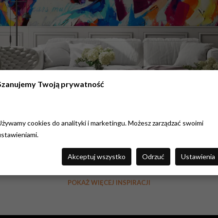
Szanujemy Twoją prywatność
Używamy cookies do analityki i marketingu. Możesz zarządzać swoimi
ustawieniami.
Chcesz taki produkt?
KLIKNIJ I ZAMÓW!
Akceptuj wszystko
Odrzuć
Ustawienia
POKAŻ WIĘCEJ INSPIRACJI