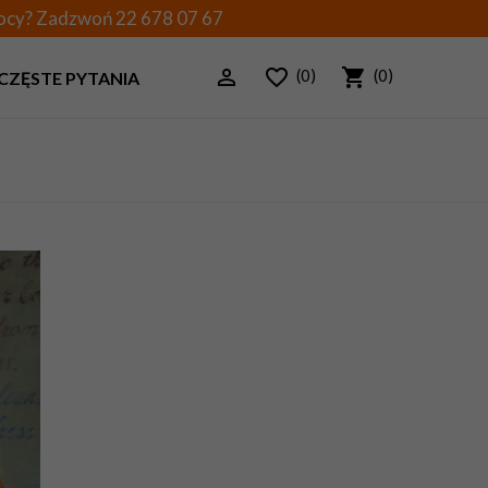
mocy? Zadzwoń
22 678 07 67
(0)
(0)
CZĘSTE PYTANIA