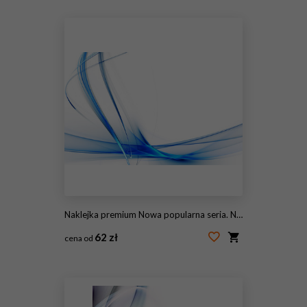
#97186805
Naklejka premium Nowa popularna seria. Nice Design
62 zł
cena od
#97073042