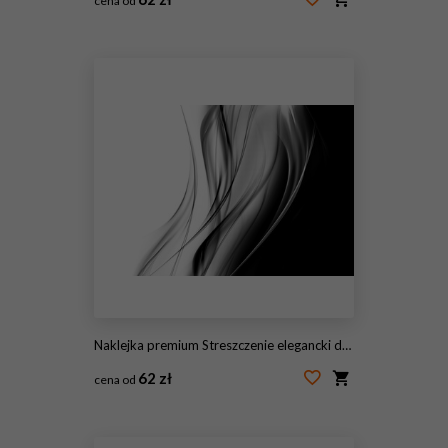
cena od
#145561076
Naklejka premium Streszczenie elegancki design
62 zł
cena od
#145561075