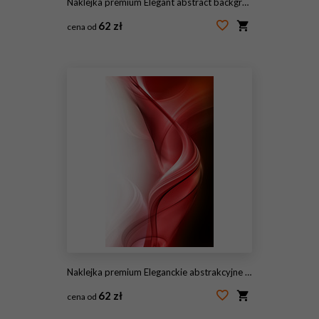
Naklejka premium Elegant abstract background for your awesome ideas
62 zł
cena od
#97186868
Naklejka premium Eleganckie abstrakcyjne tło dla twoich niesamowitych pomysłów
62 zł
cena od