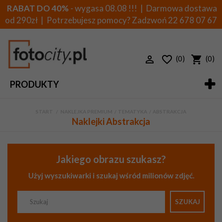
RABAT DO 40%
- wygasa 08.08 !!! | Darmowa dostawa
od 290zł | Potrzebujesz pomocy? Zadzwoń
22 678 07 67
(0)
(0)
PRODUKTY
START
>
NAKLEJKA PREMIUM
>
TEMATYKA
>
ABSTRAKCJA
Naklejki Abstrakcja
Jakiego obrazu szukasz?
Użyj wyszukiwarki i szukaj wśród milionów zdjęć.
SZUKAJ