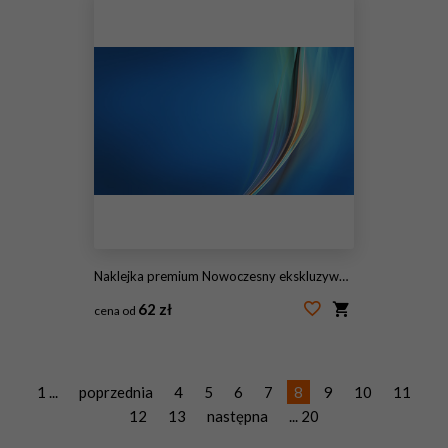
Naklejka premium Nowoczesny ekskluzywny design
62 zł
cena od
#144849371
1 ...
poprzednia
4
5
6
7
8
9
10
11
12
13
następna
... 20