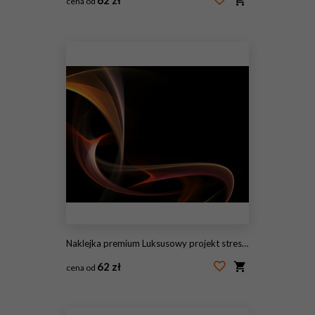
cena od
#145724356
Naklejka premium Luksusowy projekt streszczenie
62 zł
cena od
#145724354