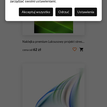
zarządzać swoimi ustawieniami.
Akceptuj wszystko
Odrzuć
Ustawienia
Naklejka premium Luksusowy projekt streszczenie
62 zł
cena od
#145724370