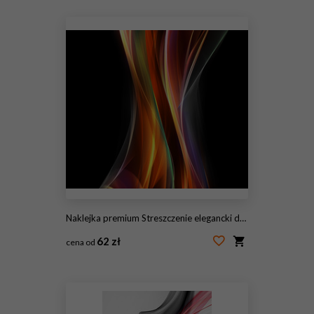
#145561100
Naklejka premium Streszczenie elegancki design
62 zł
cena od
#145561099