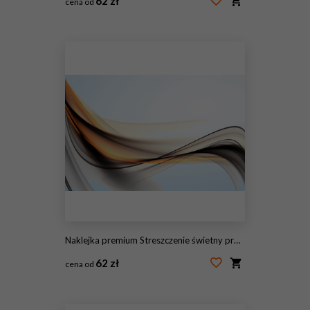
62 zł
cena od
#96792351
Naklejka premium Streszczenie świetny projekt
62 zł
cena od
#95809585