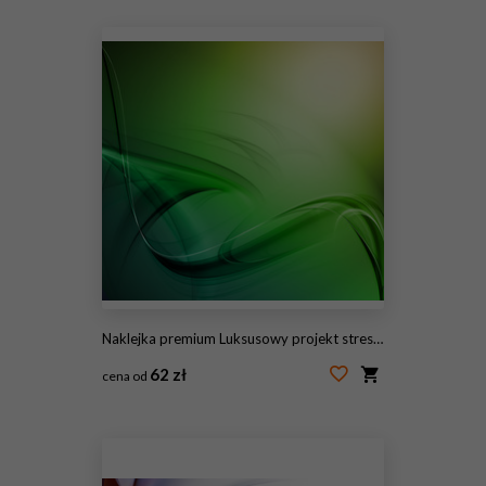
#145724377
Naklejka premium Luksusowy projekt streszczenie
62 zł
cena od
#145724372