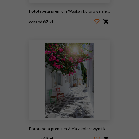
Fototapeta premium Wąska i kolorowa aleja w wiosce Prowansji
62 zł
cena od
#15714769
Fototapeta premium Aleja z kolorowymi kwiatami bugenwilli, białymi domami i kolorowymi krzesłami w Parikia, Paros, Cyklady, Grecja
62 zł