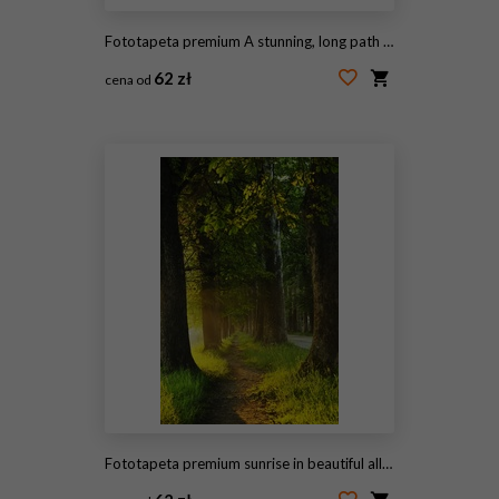
Fototapeta premium A stunning, long path lined with ancient live oak trees draped in spanish moss
62 zł
cena od
#300241592
Fototapeta premium sunrise in beautiful alley