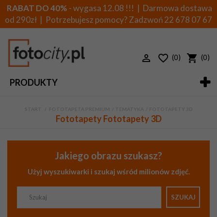
RABAT DO 40%
- wygasa 12.08 !!! | Darmowa dostawa
od 290zł | Potrzebujesz pomocy? Zadzwoń
22 678 07 67
(0)
(0)
PRODUKTY
START
>
FOTOTAPETA PREMIUM
>
TEMATYKA
>
FOTOTAPETY 3D
Fototapety Fototapety 3D
Jakiego obrazu szukasz?
Użyj wyszukiwarki i szukaj wśród milionów zdjęć.
SZUKAJ