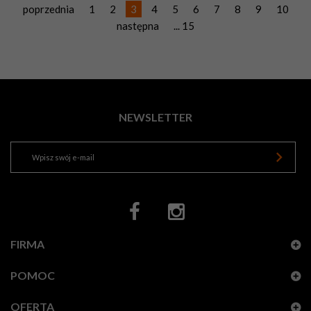
poprzednia
1
2
3
4
5
6
7
8
9
10
następna
... 15
NEWSLETTER
FIRMA
POMOC
OFERTA