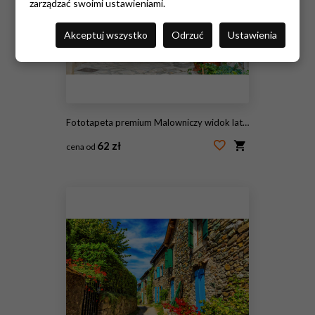
zarządzać swoimi ustawieniami.
Akceptuj wszystko
Odrzuć
Ustawienia
Fototapeta premium Malowniczy widok latem w Monopoli, prowincja Bari, Apulia (Apulia), południowe Włochy.
62 zł
cena od
#320408342