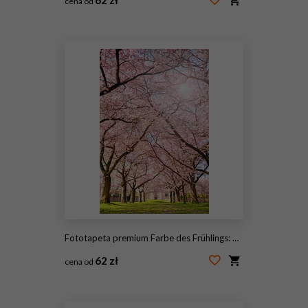
cena od
#213678993
Fototapeta premium Farbe des Frühlings: Garten mit Japanischen Kirschblüten :)
62 zł
cena od
#102907909