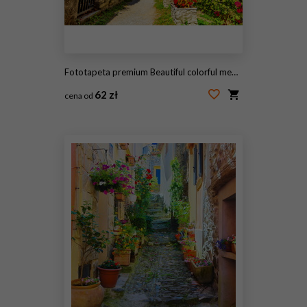
Fototapeta premium Beautiful colorful medieval alley in Yvoire town in France
62 zł
cena od
#246836788