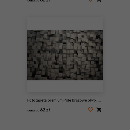
cena od
#82976690
Fototapeta premium Pole brązowe płytki kwadratowe z teksturą kamienia. Renderowanie obrazu 3D
62 zł
cena od
#85232337