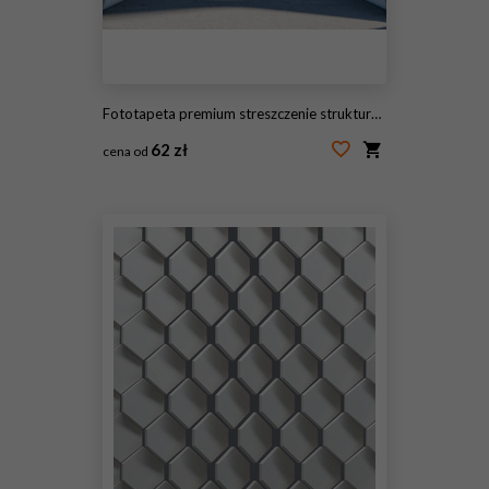
Fototapeta premium streszczenie struktura 3d
62 zł
cena od
#197362297