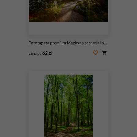
Fototapeta premium Magiczna sceneria i ścieżka przez lasy w porannym słońcu.
62 zł
cena od
#213951490