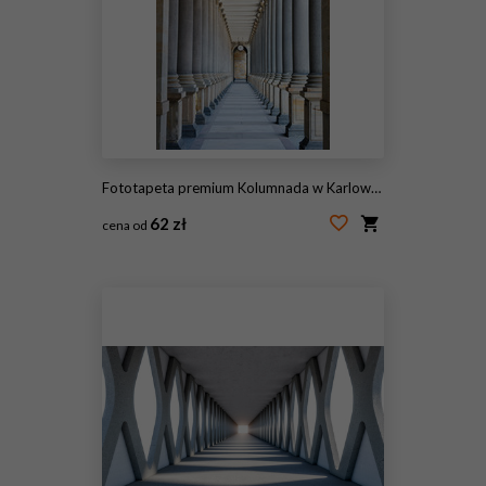
Fototapeta premium Kolumnada w Karlowych Warach
62 zł
cena od
#43651938