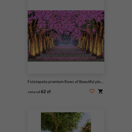
Fototapeta premium Rows of Beautiful pink flowers trees.
62 zł
cena od
#251616469