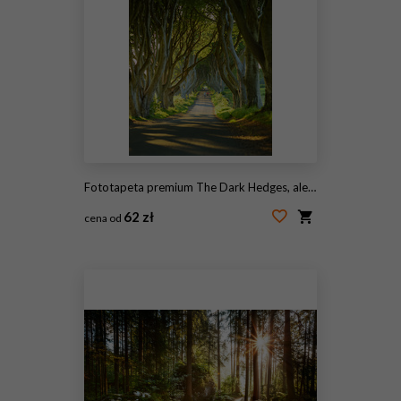
Fototapeta premium The Dark Hedges, aleja buków wzdłuż Bregagh Road w hrabstwie Antrim. Atrakcje turystyczne w północnej Irlandii.
62 zł
cena od
#281861233