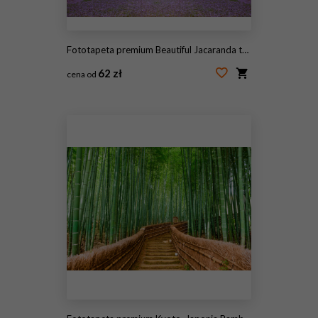
Fototapeta premium Beautiful Jacaranda trees in New Farm Park, Queensland, Australia
62 zł
cena od
#226417983