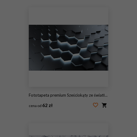
#131917989
Fototapeta premium Sześciokąty ze światłem jako struktura tła
62 zł
cena od
#172105565