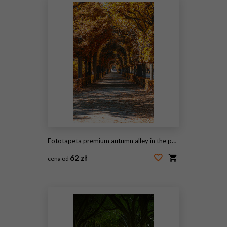
Fototapeta premium autumn alley in the park
62 zł
cena od
#223719760