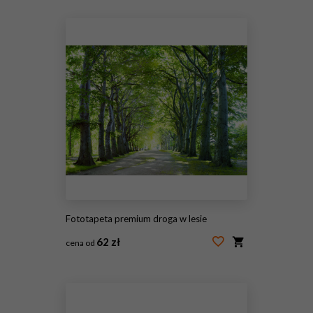
#82117578
Fototapeta premium droga w lesie
62 zł
cena od
#43698523