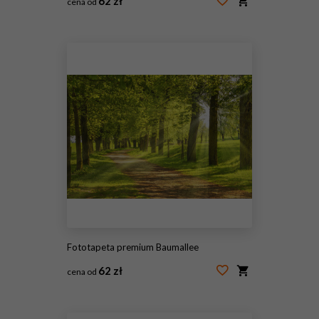
62 zł
cena od
#40634454
Fototapeta premium Baumallee
62 zł
cena od
#285760348