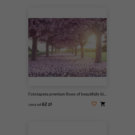
#52216738
Fototapeta premium Rows of beautifully blossoming cherry trees
62 zł
cena od
#102067837