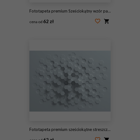
Fototapeta premium Sześciokątny wzór parametryczny, ilustracja 3d
62 zł
cena od
#132872898
Fototapeta premium sześciokątne streszczenie tło 3d
62 zł