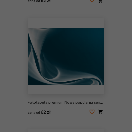
62 zł
cena od
#115447899
Fototapeta premium Nowa popularna seria. Nice Design
62 zł
cena od
#115447898