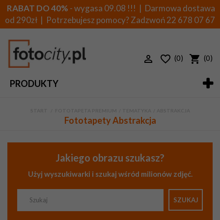
RABAT DO 40%
- wygasa 09.08 !!! | Darmowa dostawa
od 290zł | Potrzebujesz pomocy? Zadzwoń
22 678 07 67
(0)
(0)
PRODUKTY
START
>
FOTOTAPETA PREMIUM
>
TEMATYKA
>
ABSTRAKCJA
Fototapety Abstrakcja
Jakiego obrazu szukasz?
Użyj wyszukiwarki i szukaj wśród milionów zdjęć.
SZUKAJ