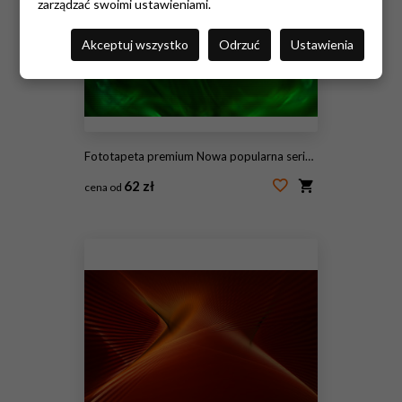
zarządzać swoimi ustawieniami.
Akceptuj wszystko
Odrzuć
Ustawienia
Fototapeta premium Nowa popularna seria. Nice Design
62 zł
cena od
#115447873