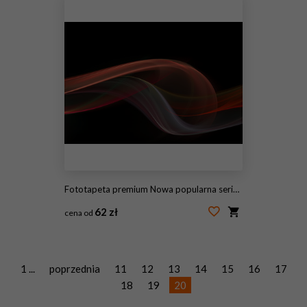
Fototapeta premium Nowa popularna seria. Nice Design
62 zł
cena od
#115176146
1 ...
poprzednia
11
12
13
14
15
16
17
18
19
20