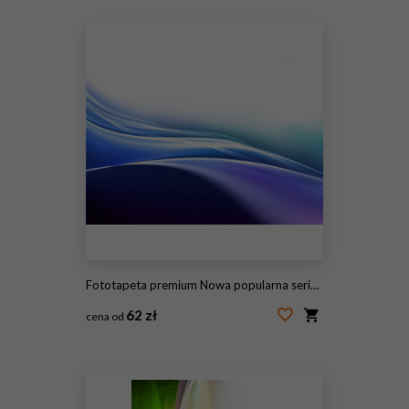
#115447885
Fototapeta premium Nowa popularna seria. Nice Design
62 zł
cena od
#115447882