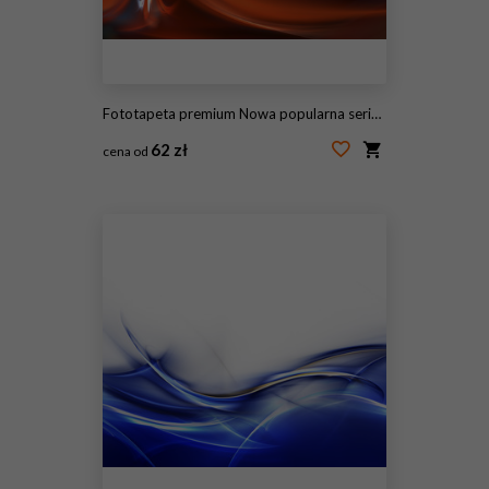
Fototapeta premium Nowa popularna seria. Nice Design
62 zł
cena od
#115176156