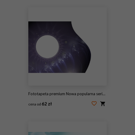
#115176163
Fototapeta premium Nowa popularna seria. Nice Design
62 zł
cena od
#115176160