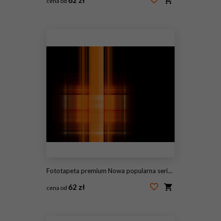
cena od
#115176176
Fototapeta premium Nowa popularna seria. Nice Design
62 zł
cena od
#115176171