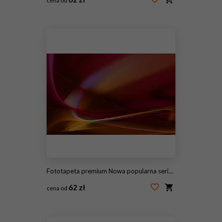
cena od
#115176152
Fototapeta premium Nowa popularna seria. Nice Design
62 zł
cena od
#115176148