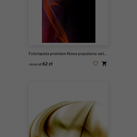
Fototapeta premium Nowa popularna seria. Nice Design
62 zł
cena od
#115447906